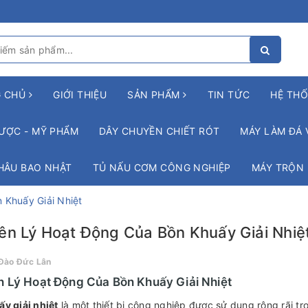
G CHỦ
GIỚI THIỆU
SẢN PHẨM
TIN TỨC
HỆ THỐ
ƯỢC - MỸ PHẨM
DÂY CHUYỀN CHIẾT RÓT
MÁY LÀM ĐÁ 
HÂU BAO NHẬT
TỦ NẤU CƠM CÔNG NGHIỆP
MÁY TRỘN
 Khuấy Giải Nhiệt
n Lý Hoạt Động Của Bồn Khuấy Giải Nhiệ
Đào Đức Lân
 Lý Hoạt Động Của Bồn Khuấy Giải Nhiệt
y giải nhiệt
là một thiết bị công nghiệp được sử dụng rộng rãi tr