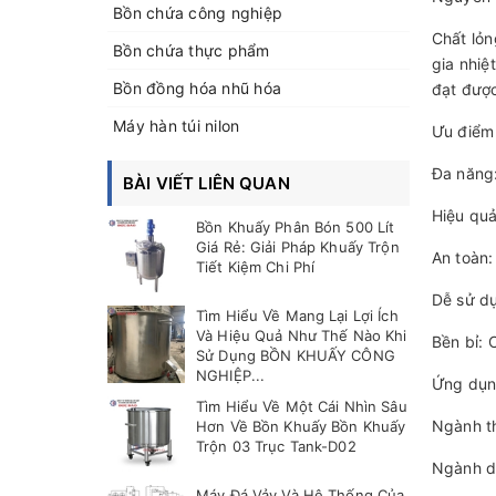
Bồn chứa công nghiệp
Chất lỏn
Bồn chứa thực phẩm
gia nhiệ
Bồn đồng hóa nhũ hóa
đạt đượ
Máy hàn túi nilon
Ưu điểm 
Đa năng:
BÀI VIẾT LIÊN QUAN
Hiệu quả
Bồn Khuấy Phân Bón 500 Lít
Giá Rẻ: Giải Pháp Khuấy Trộn
An toàn:
Tiết Kiệm Chi Phí
Dễ sử dụ
Tìm Hiểu Về Mang Lại Lợi Ích
Và Hiệu Quả Như Thế Nào Khi
Bền bỉ: 
Sử Dụng BỒN KHUẤY CÔNG
NGHIỆP...
Ứng dụng
Tìm Hiểu Về Một Cái Nhìn Sâu
Ngành th
Hơn Về Bồn Khuấy Bồn Khuấy
Trộn 03 Trục Tank-D02
Ngành d
Máy Đá Vảy Và Hệ Thống Của