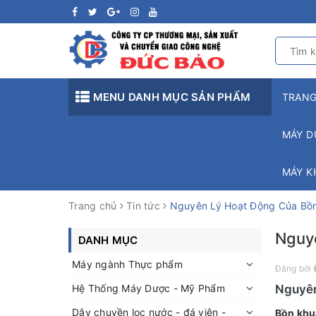
MENU DANH MỤC SẢN PHẨM
TRAN
MÁY D
MÁY K
Trang chủ
Tin tức
Nguyên Lý Hoạt Động Của Bồn
Nguyê
DANH MỤC
Máy ngành Thực phẩm
Đăng bởi
Hệ Thống Máy Dược - Mỹ Phẩm
Nguyên
Dây chuyền lọc nước - đá viên -
Bồn khuấ