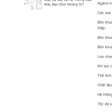
Ngành hó
Máy Bao Gồm Những Gì?
Các loại
Bồn khuấ
thấp.
Bồn khuấ
Bồn khuấ
Lựa chọn
Khi lựa 
Thể tích
Chất liệ
Hệ thống
Tốc độ k