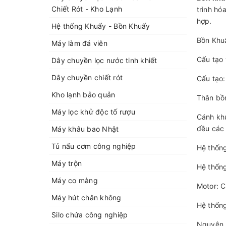
Chiết Rót - Kho Lạnh
trình hó
hợp.
Hệ thống Khuấy - Bồn Khuấy
Bồn Khuấ
Máy làm đá viên
Cấu tạo 
Dây chuyền lọc nước tinh khiết
Dây chuyền chiết rót
Cấu tạo:
Kho lạnh bảo quản
Thân bồ
Máy lọc khử độc tố rượu
Cánh khu
đều các 
Máy khâu bao Nhật
Tủ nấu cơm công nghiệp
Hệ thống
Máy trộn
Hệ thống
Máy co màng
Motor: 
Máy hút chân không
Hệ thống
Silo chứa công nghiệp
Nguyên 