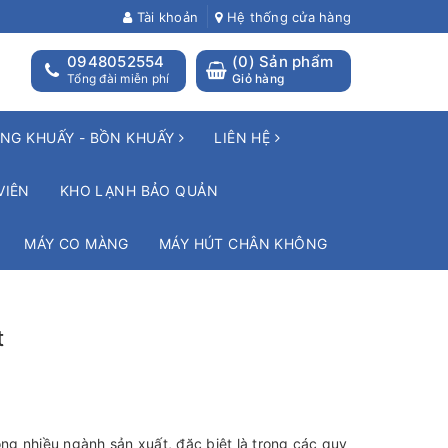
Tài khoản
Hệ thống cửa hàng
0948052554
(
0
) Sản phẩm
Tổng đài miễn phí
Giỏ hàng
NG KHUẤY - BỒN KHUẤY
LIÊN HỆ
VIÊN
KHO LẠNH BẢO QUẢN
MÁY CO MÀNG
MÁY HÚT CHÂN KHÔNG
t
ong nhiều ngành sản xuất, đặc biệt là trong các quy