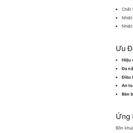
Chất 
Nhiệt
Nhiệt
Ưu Đ
Hiệu 
Đa n
Điều 
An to
Bền b
Ứng 
Bồn khuấ