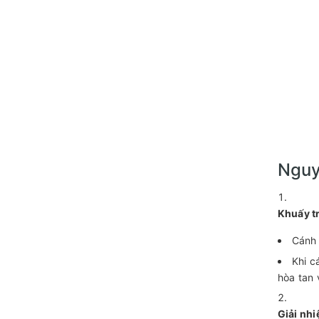
Nguy
Khuấy t
Cánh 
Khi c
hòa tan 
Giải nhi