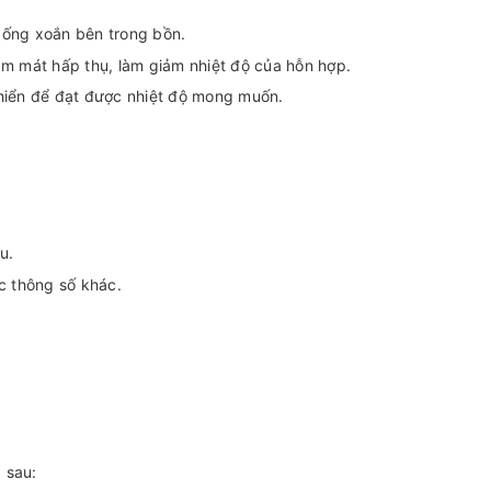
 ống xoắn bên trong bồn.
àm mát hấp thụ, làm giảm nhiệt độ của hỗn hợp.
khiển để đạt được nhiệt độ mong muốn.
u.
c thông số khác.
 sau: