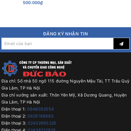
công nghiệp hiện đại
500.000₫
ĐĂNG KÝ NHẬN TIN
Địa chỉ:
Số nhà 50 ngõ 115 đường Nguyễn Mậu Tài, TT Trâu Quỳ
Gia Lâm, TP Hà Nội
Địa chỉ xưởng sản xuất:
Thôn Yên Mỹ, Xã Dương Quang, Huyện
Gia Lâm, TP Hà Nội
Điện thoại 1:
0948052554
Điện thoại 2:
0929168883
Điện thoại 3:
02432665226
Điện thoại 4:
02438712928