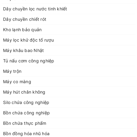
Địa chỉ: Số nhà 50 ngõ 115 đường Nguyễn Mậu Tài, TT Trâu Quỳ
Gia Lâm, TP Hà Nội
Dây chuyền lọc nước tinh khiết
Địa chỉ xưởng sản xuất: xã Dương Quang, huyện Gia Lâm, Hà
Dây chuyền chiết rót
Nội.
Kho lạnh bảo quản
Điện thoại 1: 0929168883
Điện thoại 2: 02438712928
Máy lọc khử độc tố rượu
Điện thoại 3: 0243266226
Máy khâu bao Nhật
Điện thoại 4: 0948052554
Fax: 02438712928
Tủ nấu cơm công nghiệp
Email: congngheducbao83@gmail.com
Máy trộn
Website: https://congngheducbao.com
Máy co màng
Máy hút chân không
Silo chứa công nghiệp
Bồn chứa công nghiệp
Bồn chứa thực phẩm
Bồn đồng hóa nhũ hóa