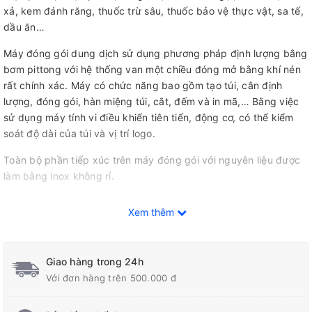
xả, kem đánh răng, thuốc trừ sâu, thuốc bảo vệ thực vật, sa tế,
dầu ăn…
Máy đóng gói dung dịch sử dụng phương pháp định lượng bằng
bơm pittong với hệ thống van một chiều đóng mở bằng khí nén
rất chính xác. Máy có chức năng bao gồm tạo túi, cân định
lượng, đóng gói, hàn miệng túi, cắt, đếm và in mã,… Bằng việc
sử dụng máy tính vi điều khiển tiên tiến, động cơ, có thể kiểm
soát độ dài của túi và vị trí logo.
Toàn bộ phần tiếp xúc trên máy đóng gói với nguyên liệu được
làm bằng inox không rỉ.
Model: DXD-40J
Xem thêm
Điện áp: 220V/50HZ
Công suất: 1,9 kw
Giao hàng trong 24h
Thể tích đóng gói: 3 – 150 ml
Với đơn hàng trên 500.000 đ
Năng suất: 30 – 60 túi/phút
Kích thước túi: chiều dài: 30 – 110 mm, chiều rộng: 30 – 80