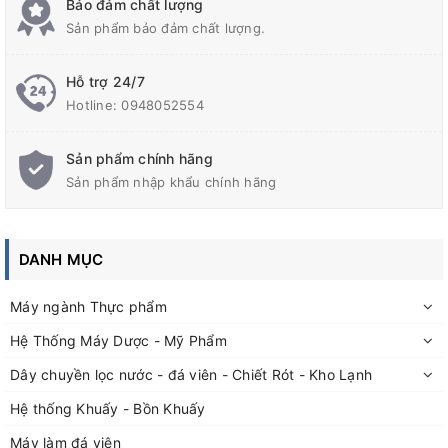
Bảo đảm chất lượng
mm
Sản phẩm bảo đảm chất lượng.
Trọng lượng: 400 kg
Kích thước: 700 x 900 x 1800 mm
Hỗ trợ 24/7
Hotline:
0948052554
Sản phẩm chính hãng
Sản phẩm nhập khẩu chính hãng
DANH MỤC
Đức Bảo chuyên thiết kế, gia công các loại bồn chứa, bồn
Máy ngành Thực phẩm
khuấy inox chuyên dụng trong các ngành: Keo, sơn, mỹ
Hệ Thống Máy Dược - Mỹ Phẩm
phẩm,....đến các bồn chứa vi sinh trong ngành dược và thực
phẩm
Dây chuyền lọc nước - đá viên - Chiết Rót - Kho Lạnh
Đặt hàng, thiết kế, gia công theo yêu cầu thực tế; Quý khách
Hệ thống Khuấy - Bồn Khuấy
vui lòng liên hệ với Đức Bảo qua thông tin:
Máy làm đá viên