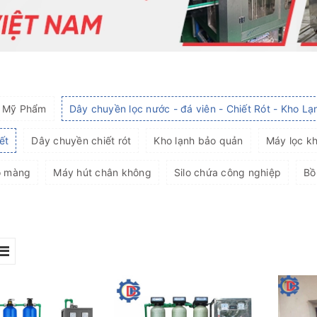
- Mỹ Phẩm
Dây chuyền lọc nước - đá viên - Chiết Rót - Kho Lạ
ết
Dây chuyền chiết rót
Kho lạnh bảo quản
Máy lọc kh
o màng
Máy hút chân không
Silo chứa công nghiệp
Bồ