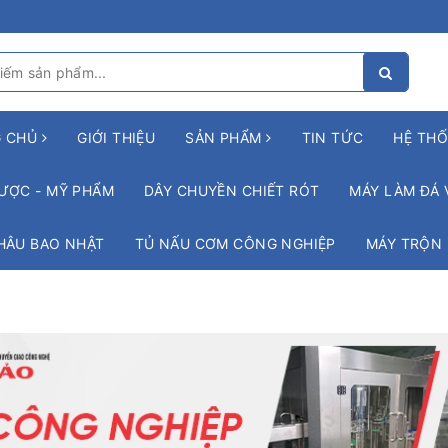
G CHỦ
GIỚI THIỆU
SẢN PHẨM
TIN TỨC
HỆ THỐ
ƯỢC - MỸ PHẨM
DÂY CHUYỀN CHIẾT RÓT
MÁY LÀM ĐÁ 
HÂU BAO NHẬT
TỦ NẤU CƠM CÔNG NGHIỆP
MÁY TRỘN