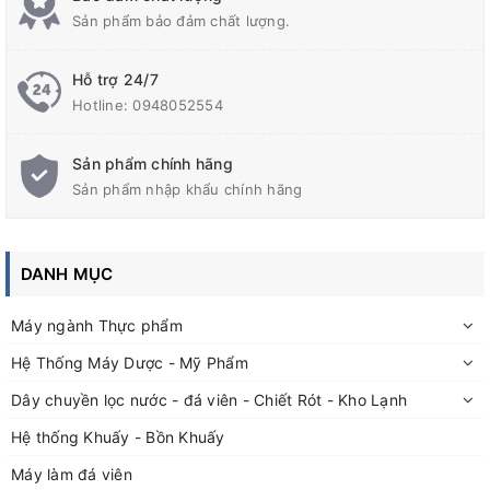
Sản phẩm bảo đảm chất lượng.
Hỗ trợ 24/7
Hotline:
0948052554
Sản phẩm chính hãng
Tính năng của máy hút chân không chè LD-660:
Sản phẩm nhập khẩu chính hãng
Máy có thể đóng gói trọng lượng từ 100 – 500 gam (khay
nhỏ) và từ 600 gam – 1 kg (khay lớn); Với khoang rỗng, trọng
lượng hút tối đa là 5 kg.
DANH MỤC
Máy có kích thước nhỏ gọn, dễ sử dụng.
Máy ngành Thực phẩm
Máy có chức năng hàn miệng túi kết hợp với hút chân không
đối với tất cả các loại túi bạc, túi chè, túi hút chân không.
Hệ Thống Máy Dược - Mỹ Phẩm
Dây chuyền lọc nước - đá viên - Chiết Rót - Kho Lạnh
Hệ thống Khuấy - Bồn Khuấy
Cấu tạo của máy hút chân không chè công
Máy làm đá viên