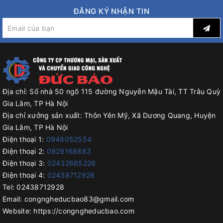
Động cơ hoạt động rất tốt, cung cấp áp suất chân không rất
ĐĂNG KÝ NHẬN TIN
lớn, có máy bơm hoạt động với công suất lớn giúp máy có thể
hoạt động liên tục và lâu dài mà không cần lo về tuổi thọ.
3. Buồng Hút Chân Không Của Máy
Hút Chè LD660
Địa chỉ:
Số nhà 50 ngõ 115 đường Nguyễn Mậu Tài, TT Trâu Quỳ
Buồng hút chân không của chiếc máy này có dung tích làm việc
Gia Lâm, TP Hà Nội
lớn. Với sức chứa lớn, máy hút chân không chè Ld 660 có thể
Địa chỉ xưởng sản xuất:
Thôn Yên Mỹ, Xã Dương Quang, Huyện
giúp bạn đóng gói và hút chân không cho những túi có kích
Gia Lâm, TP Hà Nội
thước lớn. Hơn thế nữa là bạn có thể đặt nhiều túi để hút trong
Điện thoại 1:
0948052554
cùng một lần hút.
Điện thoại 2:
0929168883
Điện thoại 3:
02432665226
Điện thoại 4:
02438712928
4. Vỏ Máy Được Làm Từ Inox 304
Tel:
02438712928
Cao Cấp
Email:
congngheducbao83@gmail.com
Website:
https://congngheducbao.com
Máy hút chè LD 660 có phần vỏ được thiết kế và gia công hoàn