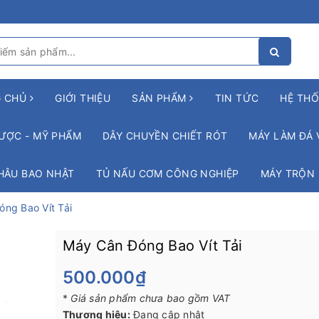
G CHỦ
GIỚI THIỆU
SẢN PHẨM
TIN TỨC
HỆ THỐ
ƯỢC - MỸ PHẨM
DÂY CHUYỀN CHIẾT RÓT
MÁY LÀM ĐÁ 
HÂU BAO NHẬT
TỦ NẤU CƠM CÔNG NGHIỆP
MÁY TRỘN
ng Bao Vít Tải
Máy Cân Đóng Bao Vít Tải
500.000₫
*
Giá sản phẩm chưa bao gồm VAT
Thương hiệu:
Đang cập nhật