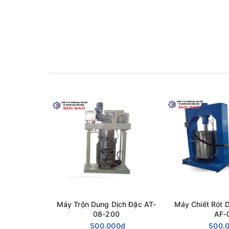
Vật liệu chế tạo máy cân đóng gói vít tải inox 304,
Với quy mô vừa và nhỏ, quý khách có thể đặt bộ má
Máy trộn nằm tầng trên, khi trộn xong sẽ xã xuống 
Để biết chi tiết thông số sản phẩm, cấu tạo bồn, mo
nhận thông tin và bản chào giá tốt nhất
Đức Bảo chuyên thiết kế, gia công các loại bồn c
phẩm,....đến các bồn chứa vi sinh trong ngành d
Đặt hàng, thiết kế, gia công theo yêu cầu thực tế; 
Máy Trộn Dung Dịch Đặc AT-
Máy Chiết Rót 
08-200
AF-
Địa chỉ: Số nhà 50 ngõ 115 đường Nguyễn Mậu Tài,
500.000₫
500.