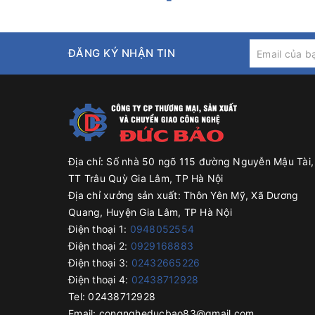
Địa chỉ xưởng sản xuất: xã Dương Quang, huyện Gi
Điện thoại 1: 0929168883
Điện thoại 2: 02438712928
Điện thoại 3: 0243266226
ĐĂNG KÝ NHẬN TIN
Điện thoại 4: 0948052554
Fax: 02438712928
Email: congngheducbao83@gmail.com
Website: https://congngheducbao.com
Địa chỉ:
Số nhà 50 ngõ 115 đường Nguyễn Mậu Tài,
TT Trâu Quỳ Gia Lâm, TP Hà Nội
Địa chỉ xưởng sản xuất:
Thôn Yên Mỹ, Xã Dương
Quang, Huyện Gia Lâm, TP Hà Nội
Điện thoại 1:
0948052554
Điện thoại 2:
0929168883
Điện thoại 3:
02432665226
Điện thoại 4:
02438712928
Tel:
02438712928
Email:
congngheducbao83@gmail.com