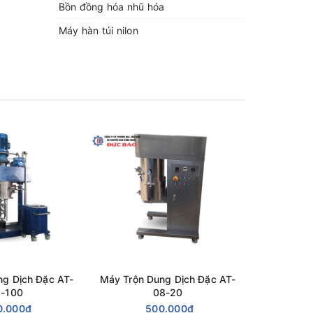
Bồn đồng hóa nhũ hóa
Máy hàn túi nilon
...
được
ng Dịch Đặc AT-
Máy Trộn Dung Dịch Đặc AT-
Máy Trộn 
-100
08-20
0.000₫
500.000₫