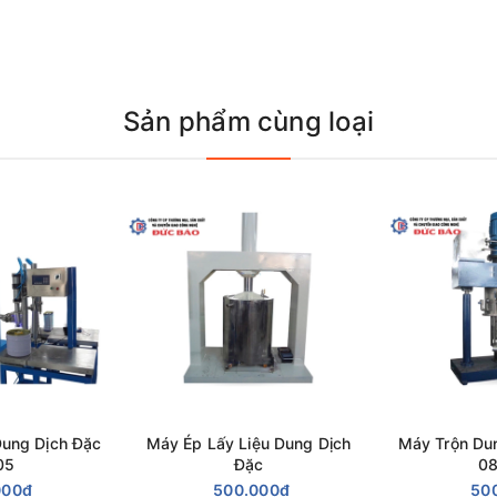
Sản phẩm cùng loại
 nên được sử dụng trong cân đóng gói bột thủy sản, bột phân bón,.
y tích hợp tính năng trộn
phểu chứa tầng dưới và vít tải đóng bao
tor, cánh,...giá cả thiết bị. Quý khách vui lòng liên hệ Đức Bảođể 
hứa, bồn khuấy inox chuyên dụng trong các ngành: Keo, sơn, mỹ
ược và thực phẩm
Quý khách vui lòng liên hệ với Đức Bảo qua thông tin:
Dung Dịch Đặc
Máy Ép Lấy Liệu Dung Dịch
Máy Trộn Du
05
Đặc
08
 TT Trâu Quỳ Gia Lâm, TP Hà Nội
000₫
500.000₫
50