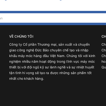
Dịch Đặc AF-05 ở đâu?
t dung dịch đặc AF-05 trên thị trường. Để chọn được một địa chỉ u
 tin về các nhà cung cấp máy trên các trang web, diễn đàn.
VỀ CHÚNG TÔI
CH
cung cấp khác nhau để chọn được mức giá phù hợp.
Công ty Cổ phần Thương mại, sản xuất và chuyển
Ch
 cấp cung cấp thông tin chi tiết về sản phẩm, chứng chỉ chất lượ
giao công nghệ Đức Bảo chuyên chế tạo và nhập
Ch
khẩu máy móc hàng đầu Việt Nam. Chúng tôi với kinh
Ch
iá của khách hàng đã từng sử dụng sản phẩm để đánh giá chất 
nghiệm nhiều năm hoạt động trong lĩnh vực máy móc
ho
thiết bị với đội ngũ kỹ sư lành nghề và sự nhiệt huyết
Qu
tận tình hi vọng sẽ tạo ra được những sản phẩm tốt
 có thể thay đổi tùy thuộc vào nhà sản xuất và model máy.
nhất cho khách hàng.
ặc người có kinh nghiệm trước khi quyết định mua máy.