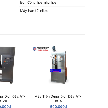
Bồn đồng hóa nhũ hóa
Máy hàn túi nilon
 hệ trực
ng Dịch Đặc AT-
Máy Trộn Dung Dịch Đặc AT-
Máy Trộn 
8-20
08-5
0.000₫
500.000₫