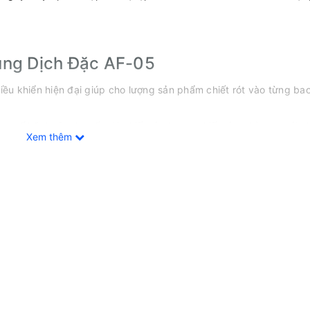
ung Dịch Đặc AF-05
ều khiển hiện đại giúp cho lượng sản phẩm chiết rót vào từng bao 
 số kỹ thuật như tốc độ chiết rót, lượng chiết rót, phù hợp với nh
Xem thêm
chịu được hóa chất và có tuổi thọ cao.
dụng, không yêu cầu người vận hành phải có kỹ thuật cao.
ợng lớn sản phẩm trong thời gian ngắn, giúp tăng năng suất sản x
Dung Dịch Đặc AF-05
rộng rãi trong nhiều ngành công nghiệp như:
, gia vị,...