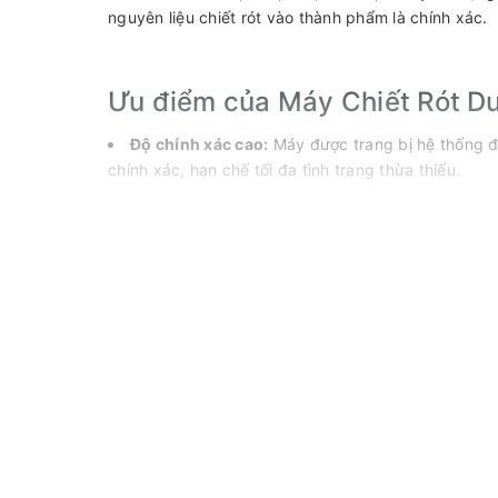
nguyên liệu chiết rót vào thành phẩm là chính xác.
Ưu điểm của Máy Chiết Rót D
Độ chính xác cao:
Máy được trang bị hệ thống đi
chính xác, hạn chế tối đa tình trạng thừa thiếu.
Linh hoạt:
Máy có thể điều chỉnh được nhiều thông
bao bì và sản phẩm khác nhau.
Bền bỉ:
Máy được làm từ chất liệu inox cao cấp, 
Dễ vận hành:
Máy có giao diện đơn giản, dễ sử 
Năng suất cao:
Máy có thể chiết rót được một lư
Ứng dụng của Máy Chiết Rót 
Máy chiết rót dung dịch đặc AF-05 được ứng dụng 
Ngành thực phẩm:
Chiết rót các loại mứt, keo, sốt