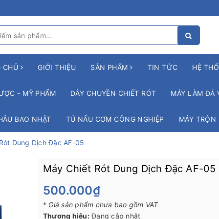
G CHỦ
GIỚI THIỆU
SẢN PHẨM
TIN TỨC
HỆ THỐ
ƯỢC - MỸ PHẨM
DÂY CHUYỀN CHIẾT RÓT
MÁY LÀM ĐÁ 
HÂU BAO NHẬT
TỦ NẤU CƠM CÔNG NGHIỆP
MÁY TRỘN
Rót Dung Dịch Đặc AF-05
Máy Chiết Rót Dung Dịch Đặc AF-05
500.000₫
*
Giá sản phẩm chưa bao gồm VAT
Thương hiệu:
Đang cập nhật