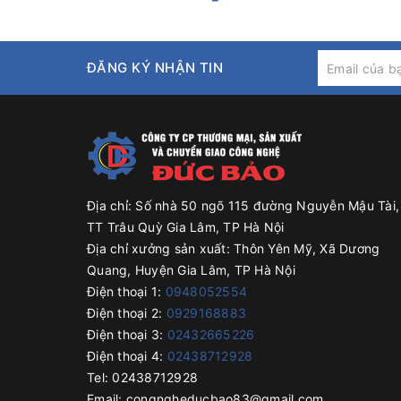
Nên mua Máy Chiết Rót Dung 
ĐĂNG KÝ NHẬN TIN
Hiện nay, có rất nhiều đơn vị cung cấp máy chiết ró
bạn nên:
Tìm hiểu thông tin trên internet:
Tìm kiếm thông
So sánh giá cả:
So sánh giá cả của các đơn vị 
Xem xét chất lượng sản phẩm:
Yêu cầu nhà cung
Địa chỉ:
Số nhà 50 ngõ 115 đường Nguyễn Mậu Tài,
Đọc đánh giá của khách hàng:
Đọc những đánh g
TT Trâu Quỳ Gia Lâm, TP Hà Nội
dịch vụ của nhà cung cấp.
Địa chỉ xưởng sản xuất:
Thôn Yên Mỹ, Xã Dương
Lưu ý:
Quang, Huyện Gia Lâm, TP Hà Nội
Điện thoại 1:
0948052554
Thông tin về máy chiết rót dung dịch đặc AF-05
Điện thoại 2:
0929168883
Bạn nên tham khảo ý kiến của các chuyên gia ho
Điện thoại 3:
02432665226
Điện thoại 4:
02438712928
Tel:
02438712928
Email:
congngheducbao83@gmail.com