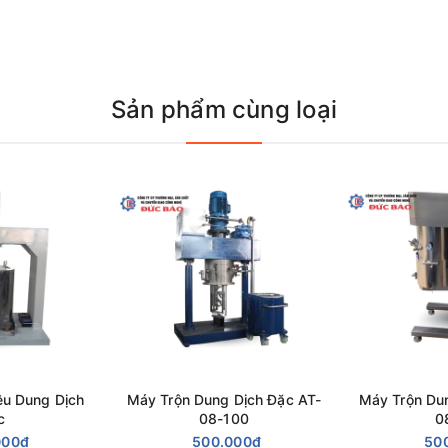
ầu gội,...
độ nhớt cao.
Sản phẩm cùng loại
iết Rót Dung Dịch Đặc AF-05
có thể tham khảo thông tin trên website của nhà sản xuất hoặc liên
ác thông số kỹ thuật sẽ bao gồm:
ệu Dung Dịch
Máy Trộn Dung Dịch Đặc AT-
Máy Trộn Du
c
08-100
0
000₫
500.000₫
50