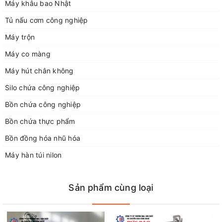
Máy khâu bao Nhật
vui lòng liên hệ với Đức Bảo qua thông tin:
Tủ nấu cơm công nghiệp
Địa chỉ: Số nhà 50 ngõ 115 đường Nguyễn Mậu Tài, TT Trâu Quỳ
Máy trộn
Gia Lâm, TP Hà Nội
Địa chỉ xưởng sản xuất: xã Dương Quang, huyện Gia Lâm, Hà
Máy co màng
Nội.
Máy hút chân không
Điện thoại 1: 0929168883
Điện thoại 2: 02438712928
Silo chứa công nghiệp
Điện thoại 3: 0243266226
Bồn chứa công nghiệp
Điện thoại 4: 0948052554
Fax: 02438712928
Bồn chứa thực phẩm
Email: congngheducbao83@gmail.com
Bồn đồng hóa nhũ hóa
Website: https://congngheducbao.com
Máy hàn túi nilon
Sản phẩm cùng loại