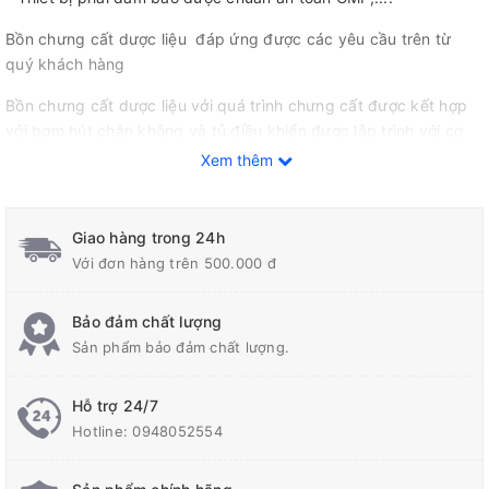
Bồn chưng cất dược liệu đáp ứng được các yêu cầu trên từ
quý khách hàng
Bồn chưng cất dược liệu với quá trình chưng cất được kết hợp
với bơm hút chân không và tủ điều khiển được lập trình với cơ
chế hút xã tự động, giúp nguyên liệu được co giản liên tục, từ
Xem thêm
đó sẽ tăng được khả năng chiết suất. giảm nhiệt độ của quá
trình sôi. tăng hiệu suất chiết xuất. tránh quá trình cháy khét
nguyên vật liệu. giữ được tinh chất mà không làm biến tính
Giao hàng trong 24h
Với đơn hàng trên 500.000 đ
BỒN CHƯNG CẤT CHÂN
Bảo đảm chất lượng
Sản phẩm bảo đảm chất lượng.
KHÔNG BAO GỒM:
Hỗ trợ 24/7
- Bồn chứa gia nhiệt dung dịch cần chưng cất
Hotline:
0948052554
+ Vật liệu chế tạo bồn: Inox 304 hoặc inox 316