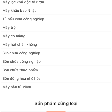
Máy lọc khử độc tố rượu
Gia Lâm, TP Hà Nội
Địa chỉ xưởng sản xuất: xã Dương Quang, huyện Gia Lâm, Hà
Máy khâu bao Nhật
Nội.
Tủ nấu cơm công nghiệp
Điện thoại 1: 0929168883
Điện thoại 2: 02438712928
Máy trộn
Điện thoại 3: 0243266226
Máy co màng
Điện thoại 4: 0948052554
Fax: 02438712928
Máy hút chân không
Email: congngheducbao83@gmail.com
Silo chứa công nghiệp
Website: https://congngheducbao.com
Bồn chứa công nghiệp
Bồn chứa thực phẩm
Bồn đồng hóa nhũ hóa
Máy hàn túi nilon
Sản phẩm cùng loại