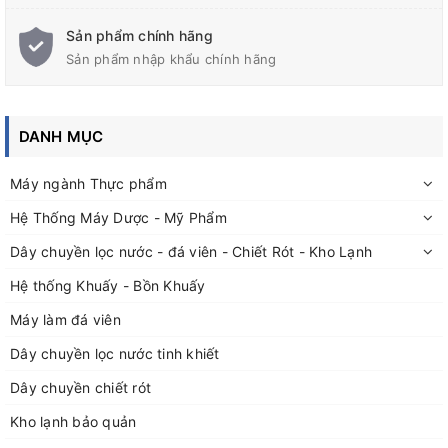
Sản phẩm chính hãng
Sản phẩm nhập khẩu chính hãng
Bồn chứa
thiết kế với manhole lớn, đường kính 500mm vật liệu
inox 304
DANH MỤC
Bồn chứa được gia công cứng cáp, đạt độ thẩm mỹ tốt.
Máy ngành Thực phẩm
Chân bồn tăng đưa phù hợp với cos nền xưởng
Hệ Thống Máy Dược - Mỹ Phẩm
Dây chuyền lọc nước - đá viên - Chiết Rót - Kho Lạnh
Đức Bảo chuyên thiết kế, gia công các loại bồn chứa, bồn
Hệ thống Khuấy - Bồn Khuấy
khuấy inox chuyên dụng trong các ngành: Keo, sơn, mỹ
Máy làm đá viên
phẩm,....đến các bồn chứa vi sinh trong ngành dược và thực
phẩm
Dây chuyền lọc nước tinh khiết
Đặt hàng, thiết kế, gia công theo yêu cầu thực tế; Quý khách
Dây chuyền chiết rót
vui lòng liên hệ với Đức Bảo qua thông tin:
Kho lạnh bảo quản
Địa chỉ: Số nhà 50 ngõ 115 đường Nguyễn Mậu Tài, TT Trâu Quỳ