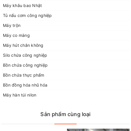
Điện thoại 3: 0243266226
Máy khâu bao Nhật
Điện thoại 4: 0948052554
Fax: 02438712928
Tủ nấu cơm công nghiệp
Email: congngheducbao83@gmail.com
Máy trộn
Website: https://congngheducbao.com
Máy co màng
Máy hút chân không
Silo chứa công nghiệp
Bồn chứa công nghiệp
Bồn chứa thực phẩm
Bồn đồng hóa nhũ hóa
Máy hàn túi nilon
Sản phẩm cùng loại