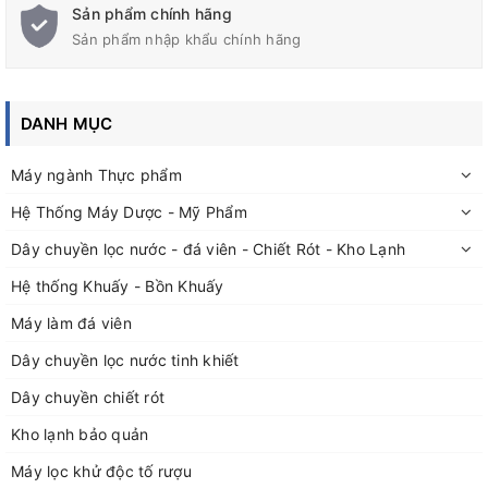
Sản phẩm chính hãng
lít inox 304
Sản phẩm nhập khẩu chính hãng
Để biết thêm thông tin cụ thể và chi tiết giá cả của thiết bị, Quí
khách vui lòng liên hệ với qua thông tin bên dưới:
DANH MỤC
Đức Bảo chuyên thiết kế, gia công các loại bồn chứa, bồn
Máy ngành Thực phẩm
khuấy inox chuyên dụng trong các ngành: Keo, sơn, mỹ
Hệ Thống Máy Dược - Mỹ Phẩm
phẩm,....đến các bồn chứa vi sinh trong ngành dược và thực
phẩm
Dây chuyền lọc nước - đá viên - Chiết Rót - Kho Lạnh
Đặt hàng, thiết kế, gia công theo yêu cầu thực tế; Quý khách
Hệ thống Khuấy - Bồn Khuấy
vui lòng liên hệ với Đức Bảo qua thông tin:
Máy làm đá viên
Địa chỉ: Số nhà 50 ngõ 115 đường Nguyễn Mậu Tài, TT Trâu Quỳ
Dây chuyền lọc nước tinh khiết
Gia Lâm, TP Hà Nội
Địa chỉ xưởng sản xuất: xã Dương Quang, huyện Gia Lâm, Hà
Dây chuyền chiết rót
Nội.
Kho lạnh bảo quản
Điện thoại 1: 0929168883
Điện thoại 2: 02438712928
Máy lọc khử độc tố rượu