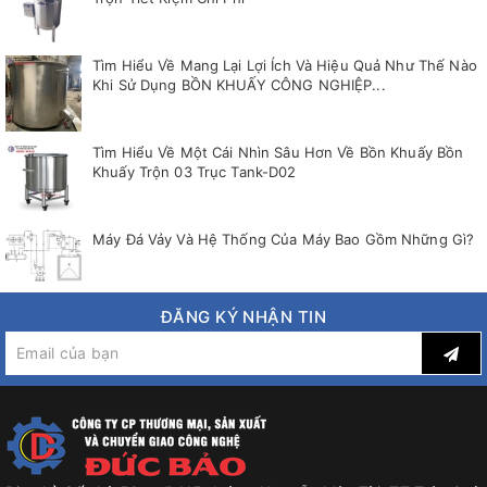
Tìm Hiểu Về Mang Lại Lợi Ích Và Hiệu Quả Như Thế Nào
Khi Sử Dụng BỒN KHUẤY CÔNG NGHIỆP...
Tìm Hiểu Về Một Cái Nhìn Sâu Hơn Về Bồn Khuấy Bồn
Khuấy Trộn 03 Trục Tank-D02
Máy Đá Vảy Và Hệ Thống Của Máy Bao Gồm Những Gì?
ĐĂNG KÝ NHẬN TIN