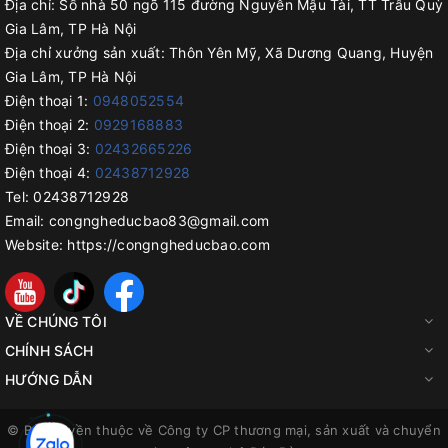
Địa chỉ:
Số nhà 50 ngõ 115 đường Nguyễn Mậu Tài, TT Trâu Quỳ
Gia Lâm, TP Hà Nội
Địa chỉ xưởng sản xuất:
Thôn Yên Mỹ, Xã Dương Quang, Huyện
Gia Lâm, TP Hà Nội
Điện thoại 1:
0948052554
Điện thoại 2:
0929168883
Điện thoại 3:
02432665226
Điện thoại 4:
02438712928
Tel:
02438712928
Email:
congngheducbao83@gmail.com
Website:
https://congngheducbao.com
VỀ CHÚNG TÔI
CHÍNH SÁCH
HƯỚNG DẪN
© Bản quyền thuộc về
Công ty CP thương mại, sản xuất và chuyển