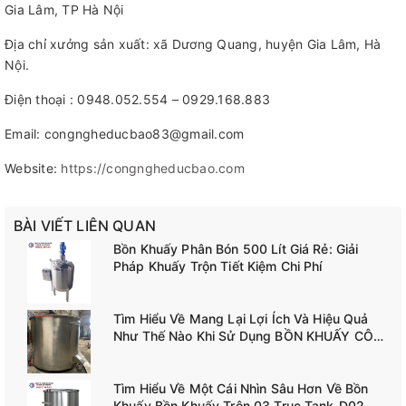
Gia Lâm, TP Hà Nội
Địa chỉ xưởng sản xuất: xã Dương Quang, huyện Gia Lâm, Hà
Nội.
Điện thoại : 0948.052.554 – 0929.168.883
Email: congngheducbao83@gmail.com
Website:
https://congngheducbao.com
BÀI VIẾT LIÊN QUAN
Bồn Khuấy Phân Bón 500 Lít Giá Rẻ: Giải
Pháp Khuấy Trộn Tiết Kiệm Chi Phí
Tìm Hiểu Về Mang Lại Lợi Ích Và Hiệu Quả
Như Thế Nào Khi Sử Dụng BỒN KHUẤY CÔNG
NGHIỆP TANK-A02
Tìm Hiểu Về Một Cái Nhìn Sâu Hơn Về Bồn
Khuấy Bồn Khuấy Trộn 03 Trục Tank-D02