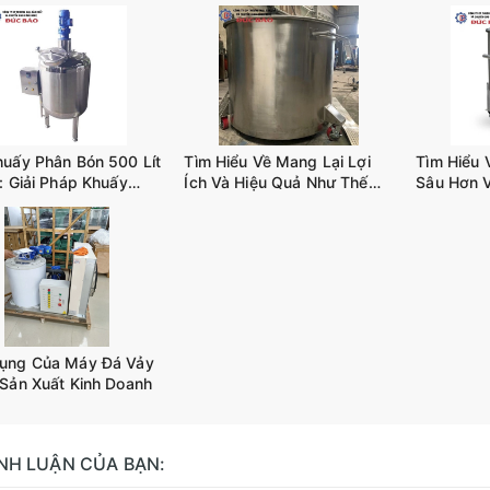
huấy Phân Bón 500 Lít
Tìm Hiểu Về Mang Lại Lợi
Tìm Hiểu 
: Giải Pháp Khuấy
Ích Và Hiệu Quả Như Thế
Sâu Hơn 
iết Kiệm Chi Phí
Nào Khi Sử Dụng BỒN
Khuấy Trộ
KHUẤY CÔNG NGHIỆP
D02
TANK-A02
ụng Của Máy Đá Vảy
 Sản Xuất Kinh Doanh
ÌNH LUẬN CỦA BẠN: