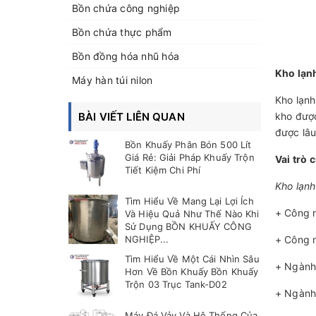
Bồn chứa công nghiệp
Bồn chứa thực phẩm
Bồn đồng hóa nhũ hóa
Kho lạnh
Máy hàn túi nilon
Kho lạnh
BÀI VIẾT LIÊN QUAN
kho được
được lâu
Bồn Khuấy Phân Bón 500 Lít
Giá Rẻ: Giải Pháp Khuấy Trộn
Vai trò 
Tiết Kiệm Chi Phí
Kho lạnh
Tìm Hiểu Về Mang Lại Lợi Ích
+ Công 
Và Hiệu Quả Như Thế Nào Khi
Sử Dụng BỒN KHUẤY CÔNG
NGHIỆP...
+ Công 
Tìm Hiểu Về Một Cái Nhìn Sâu
+ Ngành
Hơn Về Bồn Khuấy Bồn Khuấy
Trộn 03 Trục Tank-D02
+ Ngành
Máy Đá Vảy Và Hệ Thống Của