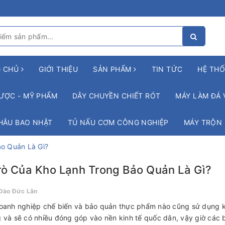
G CHỦ
GIỚI THIỆU
SẢN PHẨM
TIN TỨC
HỆ THỐ
ƯỢC - MỸ PHẨM
DÂY CHUYỀN CHIẾT RÓT
MÁY LÀM ĐÁ 
HÂU BAO NHẬT
TỦ NẤU CƠM CÔNG NGHIỆP
MÁY TRỘN
ảo Quản Là Gì?
rò Của Kho Lạnh Trong Bảo Quản Là Gì?
Đào Đức Lân
oanh nghiệp chế biến và bảo quản thực phẩm nào cũng sử dụng k
 và sẽ có nhiều đóng góp vào nền kinh tế quốc dân, vậy giờ các