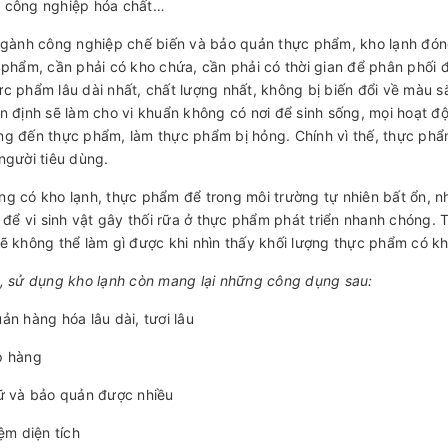
 công nghiệp hóa chất…
ngành công nghiệp chế biến và bảo quản thực phẩm, kho lạnh đóng 
 phẩm, cần phải có kho chứa, cần phải có thời gian để phân phối 
c phẩm lâu dài nhất, chất lượng nhất, không bị biến đổi về màu s
n định sẽ làm cho vi khuẩn không có nơi để sinh sống, mọi hoạt 
g đến thực phẩm, làm thực phẩm bị hỏng. Chính vì thế, thực phẩm
người tiêu dùng.
g có kho lạnh, thực phẩm để trong môi trường tự nhiên bất ổn, nhi
i để vi sinh vật gây thối rữa ở thực phẩm phát triển nhanh chóng
ẽ không thể làm gì được khi nhìn thấy khối lượng thực phẩm có khi 
, sử dụng kho lạnh còn mang lại những công dụng sau:
ản hàng hóa lâu dài, tươi lâu
p hàng
ữ và bảo quản được nhiều
iệm diện tích