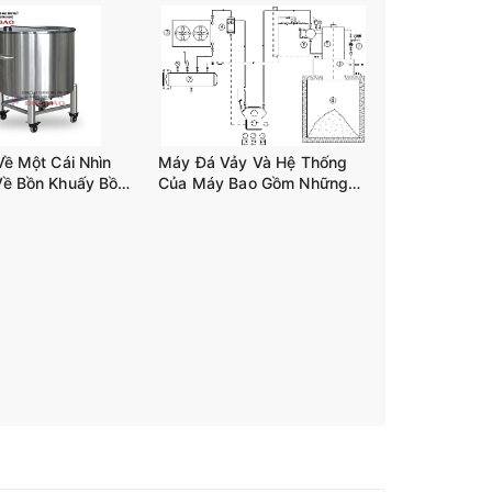
Về Một Cái Nhìn
Máy Đá Vảy Và Hệ Thống
Về Bồn Khuấy Bồn
Của Máy Bao Gồm Những
n 03 Trục Tank-
Gì?