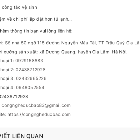
 công tác vệ sinh
iệm về chi phí lắp đặt hơn tủ lạnh…
thêm thông tin bạn vui lòng liên hệ:
hỉ: Số nhà 50 ngõ 115 đường Nguyễn Mậu Tài, TT Trâu Quỳ Gia L
hỉ xưởng sản xuất: xã Dương Quang, huyện Gia Lâm, Hà Nội.
thoại 1:
0929168883
thoại 2:
02438712928
thoại 3:
02432665226
thoại 4:
0948052554
 02438712928
:
congngheducbao83@gmail.com
ite:
https://congngheducbao.com
VIẾT LIÊN QUAN