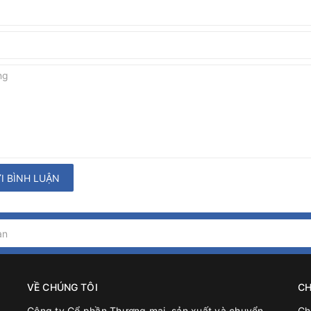
I BÌNH LUẬN
VỀ CHÚNG TÔI
CH
Công ty Cổ phần Thương mại, sản xuất và chuyển
Ch