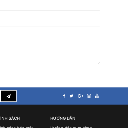
ÍNH SÁCH
HƯỚNG DẪN
ính sách bảo mật
Hướng dẫn mua hàng