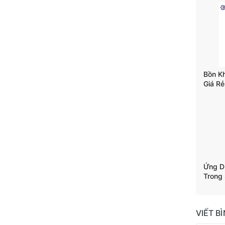
Bồn K
Giá Rẻ
Trộn T
Ứng D
Trong
VIẾT B