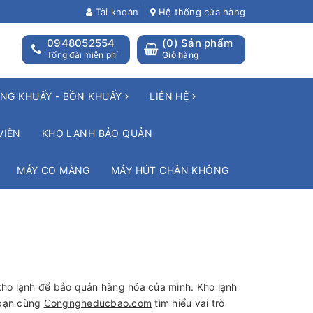
Tài khoản
Hệ thống cửa hàng
0948052554
(
0
) Sản phẩm
Tổng đài miễn phí
Giỏ hàng
NG KHUẤY - BỒN KHUẤY
LIÊN HỆ
VIÊN
KHO LẠNH BẢO QUẢN
MÁY CO MÀNG
MÁY HÚT CHÂN KHÔNG
ho lạnh để bảo quản hàng hóa của mình. Kho lạnh
 bạn cùng
Congngheducbao.com
tìm hiểu vai trò