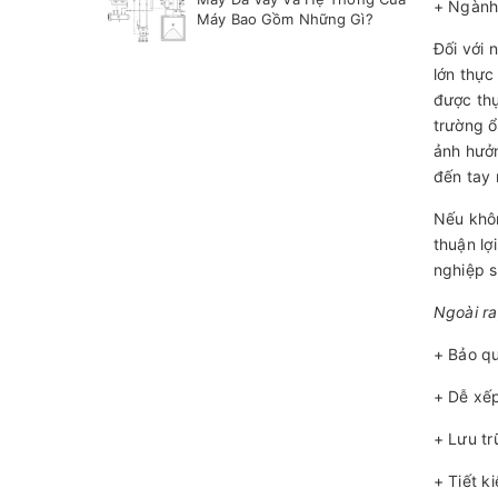
+ Ngành
Máy Bao Gồm Những Gì?
Đối với 
lớn thực
được thự
trường ổ
ảnh hưởn
đến tay 
Nếu khôn
thuận lợ
nghiệp s
Ngoài ra
+ Bảo qu
+ Dễ xế
+ Lưu tr
+ Tiết k