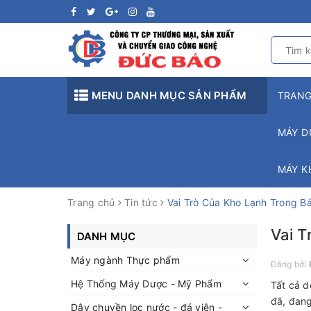
MENU DANH MỤC SẢN PHẨM
TRAN
MÁY D
MÁY K
Trang chủ
Tin tức
Vai Trò Của Kho Lạnh Trong B
Vai T
DANH MỤC
Máy ngành Thực phẩm
Đăng bởi
Hệ Thống Máy Dược - Mỹ Phẩm
Tất cả d
đã, đang
Dây chuyền lọc nước - đá viên -