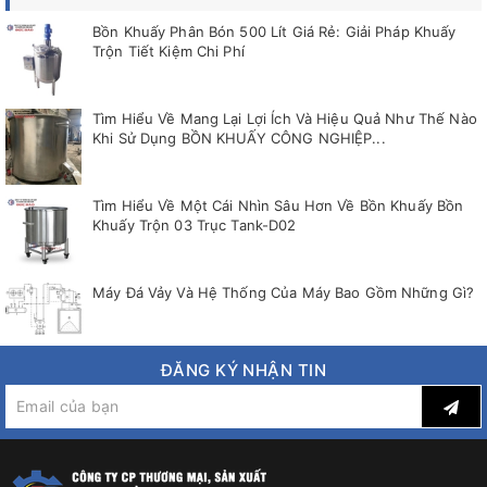
Bồn Khuấy Phân Bón 500 Lít Giá Rẻ: Giải Pháp Khuấy
Trộn Tiết Kiệm Chi Phí
Tìm Hiểu Về Mang Lại Lợi Ích Và Hiệu Quả Như Thế Nào
Khi Sử Dụng BỒN KHUẤY CÔNG NGHIỆP...
Tìm Hiểu Về Một Cái Nhìn Sâu Hơn Về Bồn Khuấy Bồn
Khuấy Trộn 03 Trục Tank-D02
Máy Đá Vảy Và Hệ Thống Của Máy Bao Gồm Những Gì?
ĐĂNG KÝ NHẬN TIN