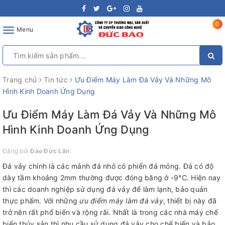
0
Toggle
Menu
navigation
Trang chủ
Tin tức
Ưu Điểm Máy Làm Đá Vảy Và Những Mô
Hình Kinh Doanh Ứng Dụng
Ưu Điểm Máy Làm Đá Vảy Và Những Mô
Hình Kinh Doanh Ứng Dụng
Đăng bởi
Đào Đức Lân
Đá vảy chính là các mảnh đá nhỏ có phiến đá mỏng. Đá có độ
dày tầm khoảng 2mm thường được đóng băng ở -9°C. Hiện nay
thì các doanh nghiệp sử dụng đá vảy để làm lạnh, bảo quản
thực phẩm. Với những
ưu điểm máy làm đá vảy
, thiết bị này đã
trở nên rất phổ biến và rộng rãi. Nhất là trong các nhà máy chế
biến thủy sản thì nhu cầu sử dụng đá vảy cho chế biến và bảo