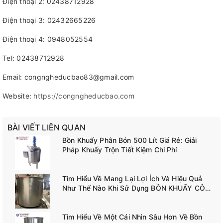
Điện thoại 2: 02438712928
Điện thoại 3: 02432665226
Điện thoại 4: 0948052554
Tel: 02438712928
Email: congngheducbao83@gmail.com
Website:
https://congngheducbao.com
BÀI VIẾT LIÊN QUAN
Bồn Khuấy Phân Bón 500 Lít Giá Rẻ: Giải
Pháp Khuấy Trộn Tiết Kiệm Chi Phí
Tìm Hiểu Về Mang Lại Lợi Ích Và Hiệu Quả
Như Thế Nào Khi Sử Dụng BỒN KHUẤY CÔNG
NGHIỆP TANK-A02
Tìm Hiểu Về Một Cái Nhìn Sâu Hơn Về Bồn