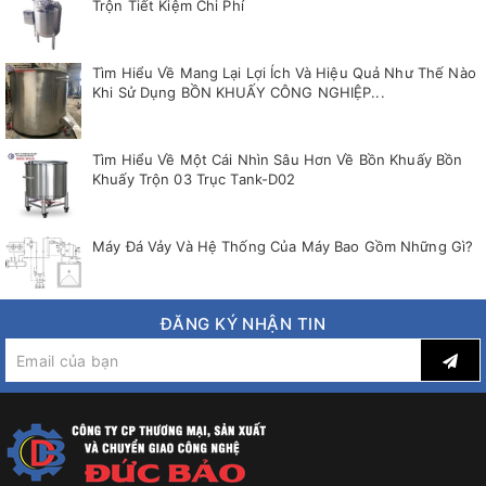
Trộn Tiết Kiệm Chi Phí
Tìm Hiểu Về Mang Lại Lợi Ích Và Hiệu Quả Như Thế Nào
Khi Sử Dụng BỒN KHUẤY CÔNG NGHIỆP...
Tìm Hiểu Về Một Cái Nhìn Sâu Hơn Về Bồn Khuấy Bồn
Khuấy Trộn 03 Trục Tank-D02
Máy Đá Vảy Và Hệ Thống Của Máy Bao Gồm Những Gì?
ĐĂNG KÝ NHẬN TIN