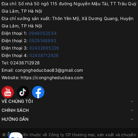
Địa chỉ:
Số nhà 50 ngõ 115 đường Nguyễn Mậu Tài, TT Trâu Quỳ
Gia Lâm, TP Hà Nội
Địa chỉ xưởng sản xuất:
Thôn Yên Mỹ, Xã Dương Quang, Huyện
Gia Lâm, TP Hà Nội
Điện thoại 1:
0948052554
Điện thoại 2:
0929168883
Điện thoại 3:
02432665226
Điện thoại 4:
02438712928
Tel:
02438712928
Email:
congngheducbao83@gmail.com
Website:
https://congngheducbao.com
VỀ CHÚNG TÔI
CHÍNH SÁCH
HƯỚNG DẪN
© Bản quyền thuộc về
Công ty CP thương mại, sản xuất và chuyển