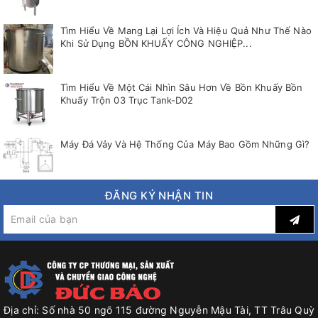
Tìm Hiểu Về Mang Lại Lợi Ích Và Hiệu Quả Như Thế Nào
Khi Sử Dụng BỒN KHUẤY CÔNG NGHIỆP...
Tìm Hiểu Về Một Cái Nhìn Sâu Hơn Về Bồn Khuấy Bồn
Khuấy Trộn 03 Trục Tank-D02
Máy Đá Vảy Và Hệ Thống Của Máy Bao Gồm Những Gì?
ĐĂNG KÝ NHẬN TIN
Địa chỉ:
Số nhà 50 ngõ 115 đường Nguyễn Mậu Tài, TT Trâu Quỳ