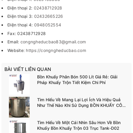
Điện thoại 2:
02438712928
Điện thoại 3:
02432665226
Điện thoại 4:
0948052554
Fax: 02438712928
Email:
congngheducbao83@gmail.com
Website:
https://congngheducbao.com
BÀI VIẾT LIÊN QUAN
Bồn Khuấy Phân Bón 500 Lít Giá Rẻ: Giải
Pháp Khuấy Trộn Tiết Kiệm Chi Phí
Tìm Hiểu Về Mang Lại Lợi Ích Và Hiệu Quả
Như Thế Nào Khi Sử Dụng BỒN KHUẤY CÔNG
NGHIỆP TANK-A02
Tìm Hiểu Về Một Cái Nhìn Sâu Hơn Về Bồn
Khuấy Bồn Khuấy Trộn 03 Trục Tank-D02