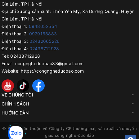
Gia Lâm, TP Hà Nội
Địa chỉ xưởng sản xuất:
Thôn Yên Mỹ, Xã Dương Quang, Huyện
Gia Lâm, TP Hà Nội
Điện thoại 1:
0948052554
Điện thoại 2:
0929168883
Điện thoại 3:
02432665226
Điện thoại 4:
02438712928
Tel:
02438712928
Email:
congngheducbao83@gmail.com
Website:
https://congngheducbao.com
VỀ CHÚNG TÔI
CHÍNH SÁCH
HƯỚNG DẪN
© Bản quyền thuộc về
Công ty CP thương mại, sản xuất và chuyển
giao công nghệ Đức Bảo