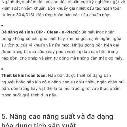
Ngành thực phẩm đòi hỏi các tiêu chuẩn cực kỳ nghiêm ngặt về
kiểm soát nhiễm khuẩn. Bồn khuấy gia nhiệt cấu tạo hoàn toàn
từ Inox 304/316L đáp ứng hoàn hảo các tiêu chuẩn này:
Dễ dàng vệ sinh (CIP - Clean-In-Place):
Bề mặt inox nhẵn
bóng không có các góc chết hay khe hở góc cạnh, ngăn ngừa
sự tích tụ của vi khuẩn và nấm mốc. Nhiều dòng bồn hiện đại
được trang bị quả cầu xoay phun nước áp lực cao bên trong
nắp bồn, cho phép vệ sinh tự động mà không cần tháo dỡ máy.
Thiết kế kín hoàn toàn:
Nắp bồn được thiết kế dạng bán
nguyệt hoặc nắp kín có gioăng cao su chịu nhiệt, ngăn chặn bụi
bẩn, côn trùng hay vật thể lạ từ môi trường rơi vào thực phẩm
trong suốt quá trình đun nấu.
5. Nâng cao năng suất và đa dạng
hóa dung tích sản xuất