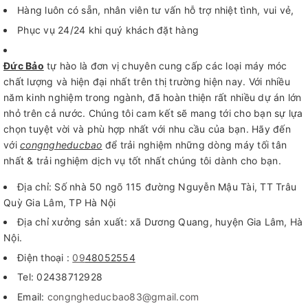
Hàng luôn có sẵn, nhân viên tư vấn hỗ trợ nhiệt tình, vui vẻ,
Phục vụ 24/24 khi quý khách đặt hàng
Đức Bảo
tự hào là đơn vị chuyên cung cấp các loại máy móc
chất lượng và hiện đại nhất trên thị trường hiện nay. Với nhiều
năm kinh nghiệm trong ngành, đã hoàn thiện rất nhiều dự án lớn
nhỏ trên cả nước. Chúng tôi cam kết sẽ mang tới cho bạn sự lựa
chọn tuyệt vời và phù hợp nhất với nhu cầu của bạn. Hãy đến
với
congngheducbao
để trải nghiệm những dòng máy tối tân
nhất & trải nghiệm dịch vụ tốt nhất chúng tôi dành cho bạn.
Địa chỉ: Số nhà 50 ngõ 115 đường Nguyễn Mậu Tài, TT Trâu
Quỳ Gia Lâm, TP Hà Nội
Địa chỉ xưởng sản xuất: xã Dương Quang, huyện Gia Lâm, Hà
Nội.
Điện thoại :
09
48052554
Tel: 02438712928
Email:
congngheducbao83@gmail.com