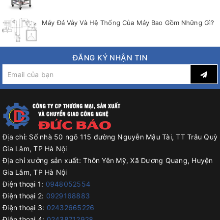
Máy Đá Vảy Và Hệ Thống Của Máy Bao Gồm Những Gì?
ĐĂNG KÝ NHẬN TIN
Địa chỉ:
Số nhà 50 ngõ 115 đường Nguyễn Mậu Tài, TT Trâu Quỳ
Gia Lâm, TP Hà Nội
Địa chỉ xưởng sản xuất:
Thôn Yên Mỹ, Xã Dương Quang, Huyện
Gia Lâm, TP Hà Nội
Điện thoại 1:
0948052554
Điện thoại 2:
0929168883
Điện thoại 3:
02432665226
Điện thoại 4:
02438712928