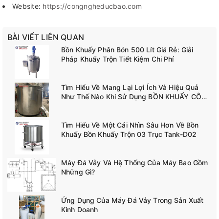
Website:
https://congngheducbao.com
BÀI VIẾT LIÊN QUAN
Bồn Khuấy Phân Bón 500 Lít Giá Rẻ: Giải
Pháp Khuấy Trộn Tiết Kiệm Chi Phí
Tìm Hiểu Về Mang Lại Lợi Ích Và Hiệu Quả
Như Thế Nào Khi Sử Dụng BỒN KHUẤY CÔNG
NGHIỆP TANK-A02
Tìm Hiểu Về Một Cái Nhìn Sâu Hơn Về Bồn
Khuấy Bồn Khuấy Trộn 03 Trục Tank-D02
Máy Đá Vảy Và Hệ Thống Của Máy Bao Gồm
Những Gì?
Ứng Dụng Của Máy Đá Vảy Trong Sản Xuất
Kinh Doanh