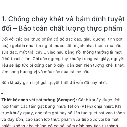
1. Chống cháy khét và bám dính tuyệt
đối – Bảo toàn chất lượng thực phẩm
Đối với các loại thực phẩm có độ đặc cao, giàu đường, tinh bột
hoặc gelatin như: tương ớt, nước sốt, mạch nha, thạch rau câu,
sữa đặc, mứt trái cây... việc nấu bằng nồi thông thường là một
"thử thách" lớn. Chỉ cần ngưng tay khuấy trong vài giây, nguyên
liệu sẽ lập tức bị đóng cặn ở đáy, dẫn đến hiện tượng khê, khét,
làm hỏng hương vị và màu sắc của cả mẻ nấu.
Bồn khuấy gia nhiệt giải quyết triệt để vấn đề này nhờ:
Thiết kế cánh vét sát tường (Scraper):
Cánh khuấy được tích
hợp thêm các tấm gạt bằng nhựa Teflon (PTFE) chịu nhiệt. Khi
trục khuấy quay, các tấm gạt này sẽ liên tục quét sát vào thành
và đáy bồn, cạo sạch lớp thực phẩm vừa tiếp xúc với bề mặt
nhiệt, không cho chúng có cơ hội bám dính hay tích tụ thành