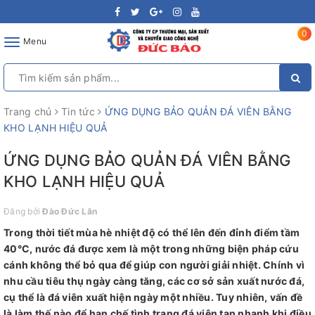
0
Toggle
Menu
navigation
Trang chủ
Tin tức
ỨNG DỤNG BẢO QUẢN ĐÁ VIÊN BẰNG
KHO LẠNH HIỆU QUẢ
ỨNG DỤNG BẢO QUẢN ĐÁ VIÊN BẰNG
KHO LẠNH HIỆU QUẢ
Đăng bởi
Đào Đức Lân
Trong thời tiết mùa hè nhiệt độ có thể lên đến đỉnh điểm tầm
40°C, nước đá được xem là một trong những biện pháp cứu
cánh không thể bỏ qua để giúp con người giải nhiệt. Chính vì
nhu cầu tiêu thụ ngày càng tăng, các cơ sở sản xuất nước đá,
cụ thể là đá viên xuất hiện ngày một nhiều. Tuy nhiên, vấn đề
là làm thế nào để hạn chế tình trạng đá viên tan nhanh khi điều