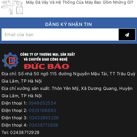
Máy Đá Vảy Và Hệ Thống Của Máy Bao Gồm Những Gì?
ĐĂNG KÝ NHẬN TIN
Địa chỉ:
Số nhà 50 ngõ 115 đường Nguyễn Mậu Tài, TT Trâu Quỳ
Gia Lâm, TP Hà Nội
Địa chỉ xưởng sản xuất:
Thôn Yên Mỹ, Xã Dương Quang, Huyện
Gia Lâm, TP Hà Nội
Điện thoại 1:
0948052554
Điện thoại 2:
0929168883
Điện thoại 3:
02432665226
Điện thoại 4:
02438712928
Tel:
02438712928