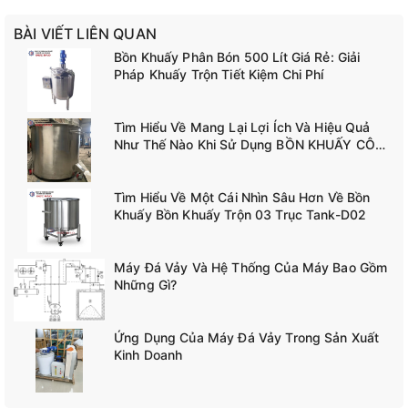
BÀI VIẾT LIÊN QUAN
Bồn Khuấy Phân Bón 500 Lít Giá Rẻ: Giải
Pháp Khuấy Trộn Tiết Kiệm Chi Phí
Tìm Hiểu Về Mang Lại Lợi Ích Và Hiệu Quả
Như Thế Nào Khi Sử Dụng BỒN KHUẤY CÔNG
NGHIỆP TANK-A02
Tìm Hiểu Về Một Cái Nhìn Sâu Hơn Về Bồn
Khuấy Bồn Khuấy Trộn 03 Trục Tank-D02
Máy Đá Vảy Và Hệ Thống Của Máy Bao Gồm
Những Gì?
Ứng Dụng Của Máy Đá Vảy Trong Sản Xuất
Kinh Doanh