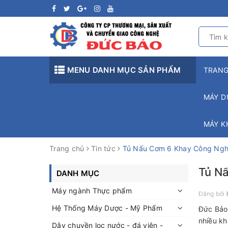
MENU DANH MỤC SẢN PHẨM
TRAN
MÁY D
MÁY K
Trang chủ
Tin tức
Tủ Nấu Cơm 6 Khay Công Ngh
Tủ N
DANH MỤC
Máy ngành Thực phẩm
Đăng bởi
Hệ Thống Máy Dược - Mỹ Phẩm
Đức Bảo 
nhiều kh
Dây chuyền lọc nước - đá viên -