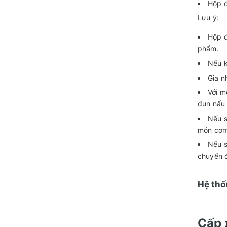
Hộp đ
Lưu ý:
Hộp đ
phẩm.
Nếu k
Gia n
Với m
đun nấu 
Nếu s
món cơm 
Nếu s
chuyển 
Hệ thố
Cấp 