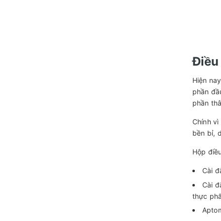
Điều
Hiện nay
phần đầu
phần thâ
Chính vì
bền bỉ, 
Hộp điều
Cài đ
Cài đ
thực ph
Aptom