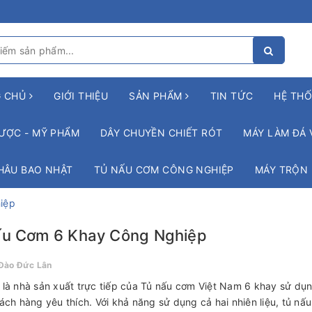
G CHỦ
GIỚI THIỆU
SẢN PHẨM
TIN TỨC
HỆ THỐ
ƯỢC - MỸ PHẨM
DÂY CHUYỀN CHIẾT RÓT
MÁY LÀM ĐÁ 
HÂU BAO NHẬT
TỦ NẤU CƠM CÔNG NGHIỆP
MÁY TRỘN
iệp
ấu Cơm 6 Khay Công Nghiệp
Đào Đức Lân
là nhà sản xuất trực tiếp của Tủ nấu cơm Việt Nam 6 khay sử dụ
ách hàng yêu thích. Với khả năng sử dụng cả hai nhiên liệu, tủ nấ