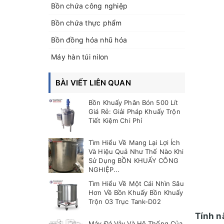
Bồn chứa công nghiệp
Bồn chứa thực phẩm
Bồn đồng hóa nhũ hóa
Máy hàn túi nilon
BÀI VIẾT LIÊN QUAN
Bồn Khuấy Phân Bón 500 Lít
Giá Rẻ: Giải Pháp Khuấy Trộn
Tiết Kiệm Chi Phí
Tìm Hiểu Về Mang Lại Lợi Ích
Và Hiệu Quả Như Thế Nào Khi
Sử Dụng BỒN KHUẤY CÔNG
NGHIỆP...
Tìm Hiểu Về Một Cái Nhìn Sâu
Hơn Về Bồn Khuấy Bồn Khuấy
Trộn 03 Trục Tank-D02
Tính n
Máy Đá Vảy Và Hệ Thống Của