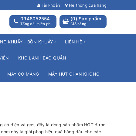
Tài khoản
Hệ thống cửa hàng
0948052554
(
0
) Sản phẩm
Tổng đài miễn phí
Giỏ hàng
NG KHUẤY - BỒN KHUẤY
LIÊN HỆ
VIÊN
KHO LẠNH BẢO QUẢN
MÁY CO MÀNG
MÁY HÚT CHÂN KHÔNG
ng cả điện và gas, đây là dòng sản phẩm HOT được
u cơm này là giải pháp hiệu quả hàng đầu cho các