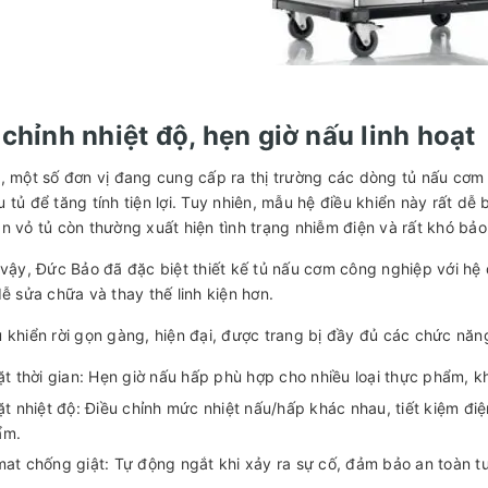
 chỉnh nhiệt độ, hẹn giờ nấu linh hoạt
, một số đơn vị đang cung cấp ra thị trường các dòng tủ nấu cơm c
 tủ để tăng tính tiện lợi. Tuy nhiên, mẫu hệ điều khiển này rất dễ
n vỏ tủ còn thường xuất hiện tình trạng nhiễm điện và rất khó bảo
 vậy, Đức Bảo đã đặc biệt thiết kế tủ nấu cơm công nghiệp với hệ 
dễ sửa chữa và thay thế linh kiện hơn.
 khiển rời gọn gàng, hiện đại, được trang bị đầy đủ các chức năng
ặt thời gian: Hẹn giờ nấu hấp phù hợp cho nhiều loại thực phẩm, kh
ặt nhiệt độ: Điều chỉnh mức nhiệt nấu/hấp khác nhau, tiết kiệm đi
ẩm.
at chống giật: Tự động ngắt khi xảy ra sự cố, đảm bảo an toàn t