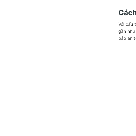
Cách 
Với cấu 
gần như 
bảo an t