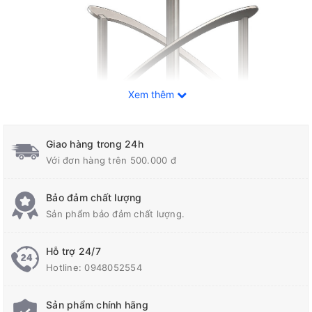
Xem thêm
Giao hàng trong 24h
Với đơn hàng trên 500.000 đ
Bảo đảm chất lượng
Sản phẩm bảo đảm chất lượng.
Hỗ trợ 24/7
TRỤC CÁNH KHUẤY RIBBON
Hotline:
0948052554
Được ứng dụng nhiều trong thực phẩm, khuấy trộn nguyên liệu
Sản phẩm chính hãng