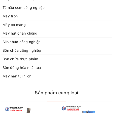
Địa chỉ xưởng sản xuất: xã Dương Quang, huyện Gia Lâm, Hà
Tủ nấu cơm công nghiệp
Nội.
Điện thoại 1: 0929168883
Máy trộn
Điện thoại 2: 02438712928
Máy co màng
Điện thoại 3: 0243266226
Điện thoại 4: 0948052554
Máy hút chân không
Fax: 02438712928
Silo chứa công nghiệp
Email: congngheducbao83@gmail.com
Bồn chứa công nghiệp
Website: https://congngheducbao.com
Bồn chứa thực phẩm
Bồn đồng hóa nhũ hóa
Máy hàn túi nilon
Sản phẩm cùng loại