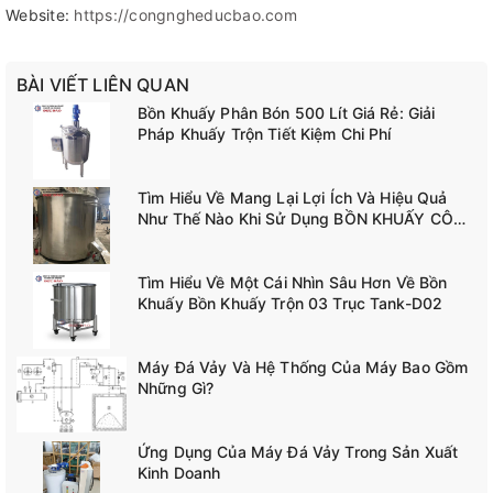
Website:
https://congngheducbao.com
BÀI VIẾT LIÊN QUAN
Bồn Khuấy Phân Bón 500 Lít Giá Rẻ: Giải
Pháp Khuấy Trộn Tiết Kiệm Chi Phí
Tìm Hiểu Về Mang Lại Lợi Ích Và Hiệu Quả
Như Thế Nào Khi Sử Dụng BỒN KHUẤY CÔNG
NGHIỆP TANK-A02
Tìm Hiểu Về Một Cái Nhìn Sâu Hơn Về Bồn
Khuấy Bồn Khuấy Trộn 03 Trục Tank-D02
Máy Đá Vảy Và Hệ Thống Của Máy Bao Gồm
Những Gì?
Ứng Dụng Của Máy Đá Vảy Trong Sản Xuất
Kinh Doanh