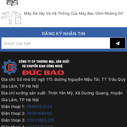
Máy Đá Vảy Và Hệ Thống Của Máy Bao Gồm Những Gì?
ĐĂNG KÝ NHẬN TIN
Địa chỉ:
Số nhà 50 ngõ 115 đường Nguyễn Mậu Tài, TT Trâu Quỳ
Gia Lâm, TP Hà Nội
Địa chỉ xưởng sản xuất:
Thôn Yên Mỹ, Xã Dương Quang, Huyện
Gia Lâm, TP Hà Nội
Điện thoại 1:
0948052554
Điện thoại 2:
0929168883
Điện thoại 3:
02432665226
Điện thoại 4:
02438712928