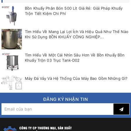
Bồn Khuấy Phân Bón 500 Lít Giá Rẻ: Giải Pháp Khuấy
Trộn Tiết Kiệm Chi Phí
Tìm Hiểu Về Mang Lại Lợi Ích Và Hiệu Quả Như Thế Nào
Khi Sử Dụng BỒN KHUẤY CÔNG NGHIỆP...
Tìm Hiểu Về Một Cái Nhìn Sâu Hơn Về Bồn Khuấy Bồn
Khuấy Trộn 03 Trục Tank-D02
Máy Đá Vảy Và Hệ Thống Của Máy Bao Gồm Những Gì?
ĐĂNG KÝ NHẬN TIN