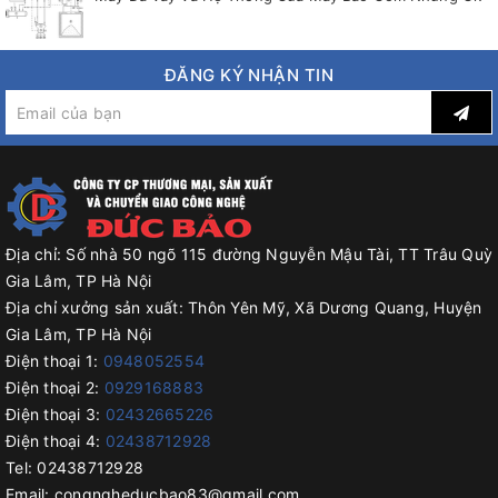
ĐĂNG KÝ NHẬN TIN
Địa chỉ:
Số nhà 50 ngõ 115 đường Nguyễn Mậu Tài, TT Trâu Quỳ
Gia Lâm, TP Hà Nội
Địa chỉ xưởng sản xuất:
Thôn Yên Mỹ, Xã Dương Quang, Huyện
Gia Lâm, TP Hà Nội
Điện thoại 1:
0948052554
Điện thoại 2:
0929168883
Điện thoại 3:
02432665226
Điện thoại 4:
02438712928
Tel:
02438712928
Email:
congngheducbao83@gmail.com