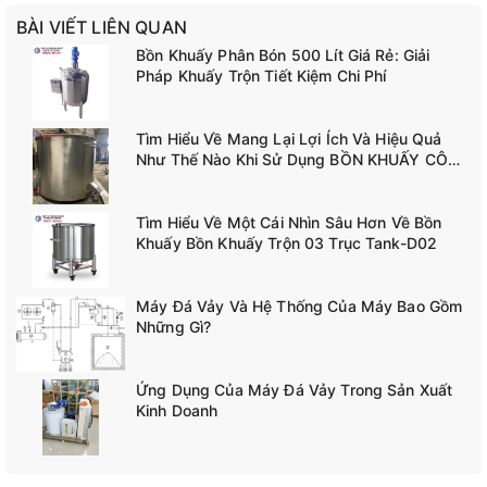
BÀI VIẾT LIÊN QUAN
Bồn Khuấy Phân Bón 500 Lít Giá Rẻ: Giải
Pháp Khuấy Trộn Tiết Kiệm Chi Phí
Tìm Hiểu Về Mang Lại Lợi Ích Và Hiệu Quả
Như Thế Nào Khi Sử Dụng BỒN KHUẤY CÔNG
NGHIỆP TANK-A02
Tìm Hiểu Về Một Cái Nhìn Sâu Hơn Về Bồn
Khuấy Bồn Khuấy Trộn 03 Trục Tank-D02
Máy Đá Vảy Và Hệ Thống Của Máy Bao Gồm
Những Gì?
Ứng Dụng Của Máy Đá Vảy Trong Sản Xuất
Kinh Doanh