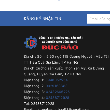
Silo chứa bột gạo được chế tạo bằng vật liệu ino
ĐĂNG KÝ NHẬN TIN
Silo chứa bột lắp đặt thêm các tính năng an toàn: Van 
Silo chứa bột gạo lắp đặt theo yêu cầu của Quý kh
Quý khách vui lòng liên hệ với Đức Bảo qua thông 
Rất hân hạnh được đồng hành cùng Quý Khách!
Địa chỉ:
Số nhà 50 ngõ 115 đường Nguyễn Mậu Tài,
TT Trâu Quỳ Gia Lâm, TP Hà Nội
Địa chỉ xưởng sản xuất:
Thôn Yên Mỹ, Xã Dương
Đức Bảo chuyên thiết kế, gia công các loại bồn c
Quang, Huyện Gia Lâm, TP Hà Nội
phẩm,....đến các bồn chứa vi sinh trong ngành d
Điện thoại 1:
0948052554
Đặt hàng, thiết kế, gia công theo yêu cầu thực tế; 
Điện thoại 2:
0929168883
Địa chỉ: Số nhà 50 ngõ 115 đường Nguyễn Mậu Tài,
Điện thoại 3:
02432665226
Địa chỉ xưởng sản xuất: xã Dương Quang, huyện Gi
Điện thoại 4:
02438712928
Điện thoại 1: 0929168883
Tel:
02438712928
Điện thoại 2: 02438712928
Email:
congngheducbao83@gmail.com