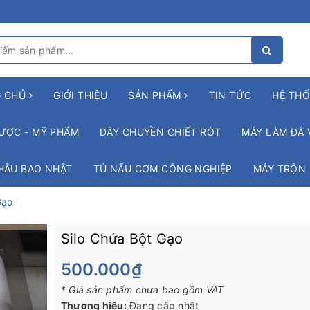
G CHỦ
GIỚI THIỆU
SẢN PHẨM
TIN TỨC
HỆ THỐ
ƯỢC - MỸ PHẨM
DÂY CHUYỀN CHIẾT RÓT
MÁY LÀM ĐÁ 
HÂU BAO NHẬT
TỦ NẤU CƠM CÔNG NGHIỆP
MÁY TRỘN
Gạo
Silo Chứa Bột Gạo
500.000₫
*
Giá sản phẩm chưa bao gồm VAT
Thương hiệu:
Đang cập nhật