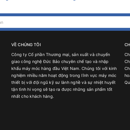
x 304. chuyên dụng chứa thực phẩm
thở,, va xã áp, phiểu lọc, thiết bị rung xã liệu,....
ách
VỀ CHÚNG TÔI
CH
tin bên dưới
Công ty Cổ phần Thương mại, sản xuất và chuyển
Ch
giao công nghệ Đức Bảo chuyên chế tạo và nhập
Ch
khẩu máy móc hàng đầu Việt Nam. Chúng tôi với kinh
Ch
nghiệm nhiều năm hoạt động trong lĩnh vực máy móc
ho
thiết bị với đội ngũ kỹ sư lành nghề và sự nhiệt huyết
Qu
hứa, bồn khuấy inox chuyên dụng trong các ngành: Keo, sơn, mỹ
tận tình hi vọng sẽ tạo ra được những sản phẩm tốt
ược và thực phẩm
nhất cho khách hàng.
Quý khách vui lòng liên hệ với Đức Bảo qua thông tin:
 TT Trâu Quỳ Gia Lâm, TP Hà Nội
a Lâm, Hà Nội.