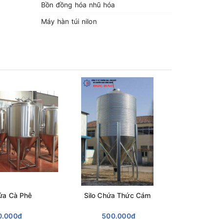
Bồn đồng hóa nhũ hóa
Máy hàn túi nilon
hứa Cà Phê
Silo Chứa Thức Cám
Silo
0.000₫
500.000₫