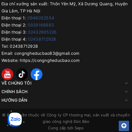
Địa chỉ xưởng sản xuất:
Thôn Yên Mỹ, Xã Dương Quang, Huyện
Gia Lâm, TP Hà Nội
Điện thoại 1:
0948052554
Điện thoại 2:
0929168883
Điện thoại 3:
02432665226
Điện thoại 4:
02438712928
Tel:
02438712928
Email:
congngheducbao83@gmail.com
Website:
https://congngheducbao.com
VỀ CHÚNG TÔI
CHÍNH SÁCH
HƯỚNG DẪN
© Bản quyền thuộc về
Công ty CP thương mại, sản xuất và chuyển
giao công nghệ Đức Bảo
Cung cấp bởi
Sapo