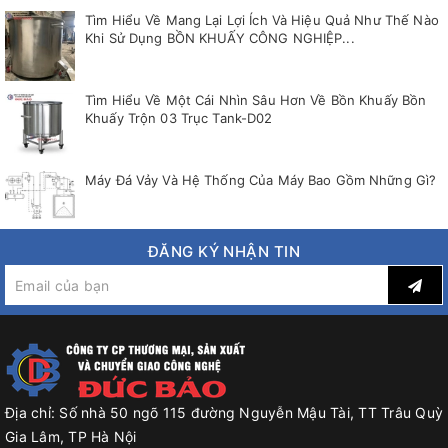
Tìm Hiểu Về Mang Lại Lợi Ích Và Hiệu Quả Như Thế Nào
Khi Sử Dụng BỒN KHUẤY CÔNG NGHIỆP...
Tìm Hiểu Về Một Cái Nhìn Sâu Hơn Về Bồn Khuấy Bồn
Khuấy Trộn 03 Trục Tank-D02
Máy Đá Vảy Và Hệ Thống Của Máy Bao Gồm Những Gì?
ĐĂNG KÝ NHẬN TIN
Địa chỉ:
Số nhà 50 ngõ 115 đường Nguyễn Mậu Tài, TT Trâu Quỳ
Gia Lâm, TP Hà Nội