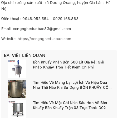
Địa chỉ xưởng sản xuất: xã Dương Quang, huyện Gia Lâm, Hà
Nội.
Điện thoại : 0948.052.554 – 0929.168.883
Email: congngheducbao83@gmail.com
Website:
https://congngheducbao.com
BÀI VIẾT LIÊN QUAN
Bồn Khuấy Phân Bón 500 Lít Giá Rẻ: Giải
Pháp Khuấy Trộn Tiết Kiệm Chi Phí
Tìm Hiểu Về Mang Lại Lợi Ích Và Hiệu Quả
Như Thế Nào Khi Sử Dụng BỒN KHUẤY CÔNG
NGHIỆP TANK-A02
Tìm Hiểu Về Một Cái Nhìn Sâu Hơn Về Bồn
Khuấy Bồn Khuấy Trộn 03 Trục Tank-D02