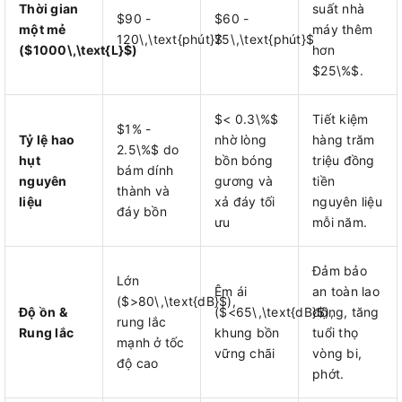
Thời gian
suất nhà
$90 -
$60 -
một mẻ
máy thêm
120\,\text{phút}$
75\,\text{phút}$
($1000\,\text{L}$)
hơn
$25\%$.
$< 0.3\%$
Tiết kiệm
$1% -
Tỷ lệ hao
nhờ lòng
hàng trăm
2.5\%$ do
hụt
bồn bóng
triệu đồng
bám dính
nguyên
gương và
tiền
thành và
liệu
xả đáy tối
nguyên liệu
đáy bồn
ưu
mỗi năm.
Đảm bảo
Lớn
Êm ái
an toàn lao
($>80\,\text{dB}$),
Độ ồn &
($<65\,\text{dB}$),
động, tăng
rung lắc
Rung lắc
khung bồn
tuổi thọ
mạnh ở tốc
vững chãi
vòng bi,
độ cao
phớt.