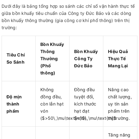
Dưới đây là bảng tổng hợp so sánh các chỉ số vận hành thực tế
giữa bồn khuấy tiêu chuẩn của Công ty Đức Bảo và các dòng
bồn khuấy thông thường (gia công cơ khí phổ thông) trên thị
trường:
Bồn Khuấy
Thông
Bồn Khuấy
Hiệu Quả
Tiêu Chí
Thường
Công Ty
Thực Tế
So Sánh
(Phổ
Đức Bảo
Mang Lại
thông)
Không
Đồng đều
Nâng cao
Độ mịn
đồng đều,
tuyệt đối,
chất lượng,
thành
còn lẫn hạt
kích thước
uy tín sản
phẩm
vón
hạt đạt
phẩm trên
($>50\,\mu\text{m}$)
$<10\,\mu\text{m}$
thị trường.
Tăng năng