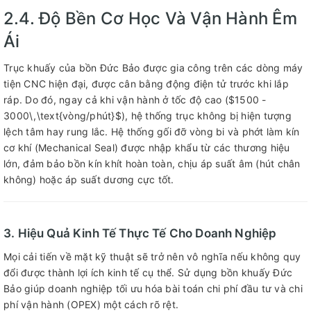
2.4. Độ Bền Cơ Học Và Vận Hành Êm
Ái
Trục khuấy của bồn Đức Bảo được gia công trên các dòng máy
tiện CNC hiện đại, được cân bằng động điện tử trước khi lắp
ráp. Do đó, ngay cả khi vận hành ở tốc độ cao ($1500 -
3000\,\text{vòng/phút}$), hệ thống trục không bị hiện tượng
lệch tâm hay rung lắc. Hệ thống gối đỡ vòng bi và phớt làm kín
cơ khí (Mechanical Seal) được nhập khẩu từ các thương hiệu
lớn, đảm bảo bồn kín khít hoàn toàn, chịu áp suất âm (hút chân
không) hoặc áp suất dương cực tốt.
3. Hiệu Quả Kinh Tế Thực Tế Cho Doanh Nghiệp
Mọi cải tiến về mặt kỹ thuật sẽ trở nên vô nghĩa nếu không quy
đổi được thành lợi ích kinh tế cụ thể. Sử dụng bồn khuấy Đức
Bảo giúp doanh nghiệp tối ưu hóa bài toán chi phí đầu tư và chi
phí vận hành (OPEX) một cách rõ rệt.