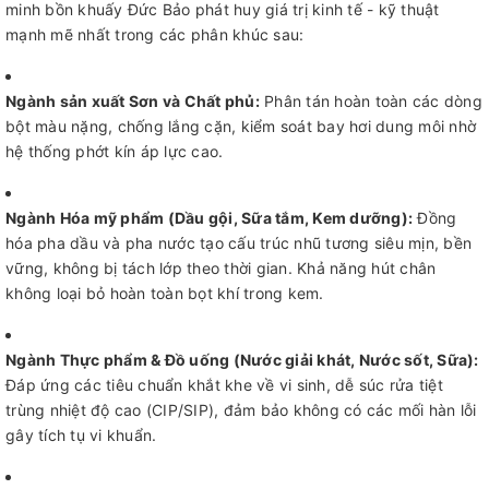
minh bồn khuấy Đức Bảo phát huy giá trị kinh tế - kỹ thuật
mạnh mẽ nhất trong các phân khúc sau:
Ngành sản xuất Sơn và Chất phủ:
Phân tán hoàn toàn các dòng
bột màu nặng, chống lắng cặn, kiểm soát bay hơi dung môi nhờ
hệ thống phớt kín áp lực cao.
Ngành Hóa mỹ phẩm (Dầu gội, Sữa tắm, Kem dưỡng):
Đồng
hóa pha dầu và pha nước tạo cấu trúc nhũ tương siêu mịn, bền
vững, không bị tách lớp theo thời gian. Khả năng hút chân
không loại bỏ hoàn toàn bọt khí trong kem.
Ngành Thực phẩm & Đồ uống (Nước giải khát, Nước sốt, Sữa):
Đáp ứng các tiêu chuẩn khắt khe về vi sinh, dễ súc rửa tiệt
trùng nhiệt độ cao (CIP/SIP), đảm bảo không có các mối hàn lỗi
gây tích tụ vi khuẩn.