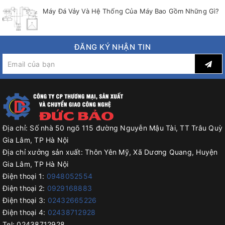
Máy Đá Vảy Và Hệ Thống Của Máy Bao Gồm Những Gì?
ĐĂNG KÝ NHẬN TIN
Địa chỉ:
Số nhà 50 ngõ 115 đường Nguyễn Mậu Tài, TT Trâu Quỳ
Gia Lâm, TP Hà Nội
Địa chỉ xưởng sản xuất:
Thôn Yên Mỹ, Xã Dương Quang, Huyện
Gia Lâm, TP Hà Nội
Điện thoại 1:
0948052554
Điện thoại 2:
0929168883
Điện thoại 3:
02432665226
Điện thoại 4:
02438712928
Tel:
02438712928