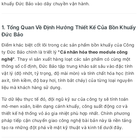
khuấy Đức Bảo vào dây chuyền vận hành.
1. Tổng Quan Về Định Hướng Thiết Kế Của Bồn Khuấy
Đức Bảo
Điểm khác biệt cốt lõi trong các sản phẩm bồn khuấy của Công
ty Đức Bảo chính là triết lý
"Cá nhân hóa theo module công
nghệ"
. Thay vì sản xuất hàng loạt các sản phẩm có cùng một
thông số cố định, Đức Bảo tập trung khảo sát sâu vào đặc tính
vật lý (độ nhớt, tỷ trọng, độ mài mòn) và tính chất hóa học (tính
axit, tính kiềm, độ bay hơi, tính bắt cháy) của từng loại nguyên
liệu mà khách hàng sử dụng.
Từ dữ liệu thực tế đó, đội ngũ kỹ sư của công ty sẽ tính toán
mô-men xoắn, biên dạng cánh khuấy, công suất động cơ và
thiết kế hệ thống vỏ áo gia nhiệt phù hợp nhất. Chính phương
pháp tiếp cận chuyển giao công nghệ bài bản này là nền tảng
tạo ra những đột phá về mặt kỹ thuật và kinh tế dưới đây.