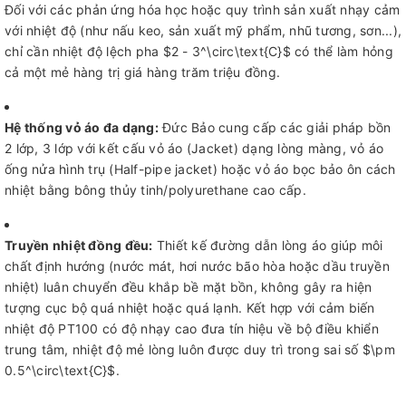
Đối với các phản ứng hóa học hoặc quy trình sản xuất nhạy cảm
với nhiệt độ (như nấu keo, sản xuất mỹ phẩm, nhũ tương, sơn...),
chỉ cần nhiệt độ lệch pha $2 - 3^\circ\text{C}$ có thể làm hỏng
cả một mẻ hàng trị giá hàng trăm triệu đồng.
Hệ thống vỏ áo đa dạng:
Đức Bảo cung cấp các giải pháp bồn
2 lớp, 3 lớp với kết cấu vỏ áo (Jacket) dạng lòng màng, vỏ áo
ống nửa hình trụ (Half-pipe jacket) hoặc vỏ áo bọc bảo ôn cách
nhiệt bằng bông thủy tinh/polyurethane cao cấp.
Truyền nhiệt đồng đều:
Thiết kế đường dẫn lòng áo giúp môi
chất định hướng (nước mát, hơi nước bão hòa hoặc dầu truyền
nhiệt) luân chuyển đều khắp bề mặt bồn, không gây ra hiện
tượng cục bộ quá nhiệt hoặc quá lạnh. Kết hợp với cảm biến
nhiệt độ PT100 có độ nhạy cao đưa tín hiệu về bộ điều khiển
trung tâm, nhiệt độ mẻ lòng luôn được duy trì trong sai số $\pm
0.5^\circ\text{C}$.