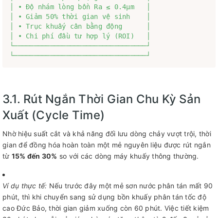
│ • Độ nhám lòng bồn Ra ≤ 0.4µm   │               
│ • Giảm 50% thời gian vệ sinh    │

│ • Trục khuấy cân bằng động      │               
│ • Chi phí đầu tư hợp lý (ROI)   │

└─────────────────────────────────┘               
3.1. Rút Ngắn Thời Gian Chu Kỳ Sản
Xuất (Cycle Time)
Nhờ hiệu suất cắt và khả năng đối lưu dòng chảy vượt trội, thời
gian để đồng hóa hoàn toàn một mẻ nguyên liệu được rút ngắn
từ
15% đến 30%
so với các dòng máy khuấy thông thường.
Ví dụ thực tế:
Nếu trước đây một mẻ sơn nước phân tán mất 90
phút, thì khi chuyển sang sử dụng bồn khuấy phân tán tốc độ
cao Đức Bảo, thời gian giảm xuống còn 60 phút. Việc tiết kiệm