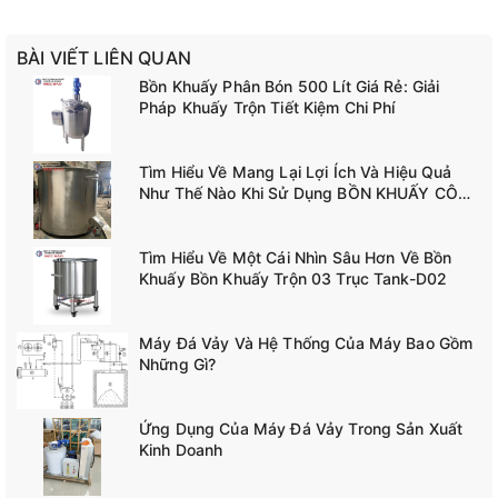
BÀI VIẾT LIÊN QUAN
Bồn Khuấy Phân Bón 500 Lít Giá Rẻ: Giải
Pháp Khuấy Trộn Tiết Kiệm Chi Phí
Tìm Hiểu Về Mang Lại Lợi Ích Và Hiệu Quả
Như Thế Nào Khi Sử Dụng BỒN KHUẤY CÔNG
NGHIỆP TANK-A02
Tìm Hiểu Về Một Cái Nhìn Sâu Hơn Về Bồn
Khuấy Bồn Khuấy Trộn 03 Trục Tank-D02
Máy Đá Vảy Và Hệ Thống Của Máy Bao Gồm
Những Gì?
Ứng Dụng Của Máy Đá Vảy Trong Sản Xuất
Kinh Doanh