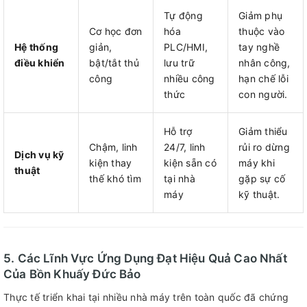
Tự động
Giảm phụ
Cơ học đơn
hóa
thuộc vào
Hệ thống
giản,
PLC/HMI,
tay nghề
điều khiển
bật/tắt thủ
lưu trữ
nhân công,
công
nhiều công
hạn chế lỗi
thức
con người.
Hỗ trợ
Giảm thiểu
Chậm, linh
24/7, linh
rủi ro dừng
Dịch vụ kỹ
kiện thay
kiện sẵn có
máy khi
thuật
thế khó tìm
tại nhà
gặp sự cố
máy
kỹ thuật.
5. Các Lĩnh Vực Ứng Dụng Đạt Hiệu Quả Cao Nhất
Của Bồn Khuấy Đức Bảo
Thực tế triển khai tại nhiều nhà máy trên toàn quốc đã chứng