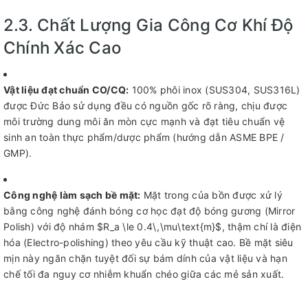
2.3. Chất Lượng Gia Công Cơ Khí Độ
Chính Xác Cao
Vật liệu đạt chuẩn CO/CQ:
100% phôi inox (SUS304, SUS316L)
được Đức Bảo sử dụng đều có nguồn gốc rõ ràng, chịu được
môi trường dung môi ăn mòn cực mạnh và đạt tiêu chuẩn vệ
sinh an toàn thực phẩm/dược phẩm (hướng dẫn ASME BPE /
GMP).
Công nghệ làm sạch bề mặt:
Mặt trong của bồn được xử lý
bằng công nghệ đánh bóng cơ học đạt độ bóng gương (Mirror
Polish) với độ nhám $R_a \le 0.4\,\mu\text{m}$, thậm chí là điện
hóa (Electro-polishing) theo yêu cầu kỹ thuật cao. Bề mặt siêu
mịn này ngăn chặn tuyệt đối sự bám dính của vật liệu và hạn
chế tối đa nguy cơ nhiễm khuẩn chéo giữa các mẻ sản xuất.