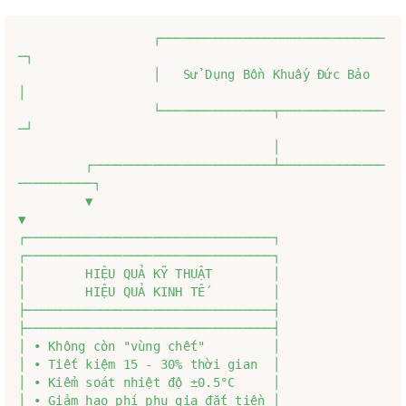
                  ┌──────────────────────────────
─┐

                  │   Sử Dụng Bồn Khuấy Đức Bảo   
│

                  └───────────────┬──────────────
─┘

                                  │

         ┌────────────────────────┴──────────────
──────────┐

         ▼                                                 
▼

┌─────────────────────────────────┐               
┌─────────────────────────────────┐

│        HIỆU QUẢ KỸ THUẬT        │               
│        HIỆU QUẢ KINH TẾ         │

├─────────────────────────────────┤               
├─────────────────────────────────┤

│ • Không còn "vùng chết"         │               
│ • Tiết kiệm 15 - 30% thời gian  │

│ • Kiểm soát nhiệt độ ±0.5°C     │               
│ • Giảm hao phí phụ gia đắt tiền │
