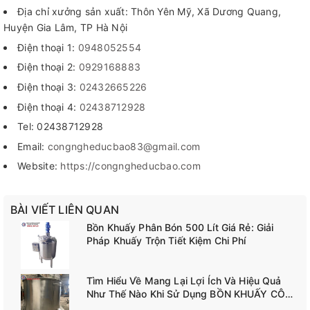
Địa chỉ xưởng sản xuất: Thôn Yên Mỹ, Xã Dương Quang,
Huyện Gia Lâm, TP Hà Nội
Điện thoại 1:
0948052554
Điện thoại 2:
0929168883
Điện thoại 3:
02432665226
Điện thoại 4:
02438712928
Tel: 02438712928
Email:
congngheducbao83@gmail.com
Website:
https://congngheducbao.com
BÀI VIẾT LIÊN QUAN
Bồn Khuấy Phân Bón 500 Lít Giá Rẻ: Giải
Pháp Khuấy Trộn Tiết Kiệm Chi Phí
Tìm Hiểu Về Mang Lại Lợi Ích Và Hiệu Quả
Như Thế Nào Khi Sử Dụng BỒN KHUẤY CÔNG
NGHIỆP TANK-A02