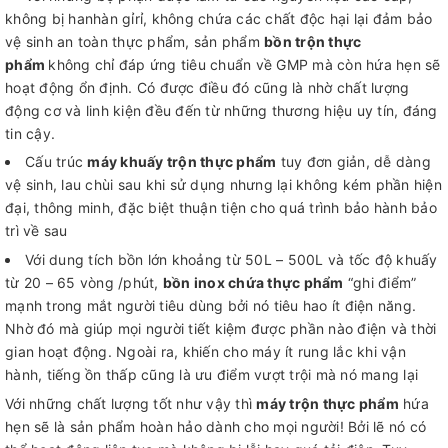
không bị hanhàn gỉrỉ, không chứa các chất độc hại lại đảm bảo
vệ sinh an toàn thực phẩm, sản phẩm
bồn trộn thực
phẩm
không chỉ đáp ứng tiêu chuẩn về GMP mà còn hứa hẹn sẽ
hoạt động ổn định. Có được điều đó cũng là nhờ chất lượng
động cơ và linh kiện đều đến từ những thương hiệu uy tín, đáng
tin cậy.
Cấu trúc
máy khuấy trộn thực phẩm
tuy đơn giản, dễ dàng
vệ sinh, lau chùi sau khi sử dụng nhưng lại không kém phần hiện
đại, thông minh, đặc biệt thuận tiện cho quá trình bảo hành bảo
trì về sau
Với dung tích bồn lớn khoảng từ 50L – 500L và tốc độ khuấy
từ 20 – 65 vòng /phút,
bồn inox chứa thực phẩm
“ghi điểm”
mạnh trong mắt người tiêu dùng bởi nó tiêu hao ít điện năng.
Nhờ đó mà giúp mọi người tiết kiệm được phần nào điện và thời
gian hoạt động. Ngoài ra, khiến cho máy ít rung lắc khi vận
hành, tiếng ồn thấp cũng là ưu điểm vượt trội mà nó mang lại
Với những chất lượng tốt như vậy thì
máy trộn thực phẩm
hứa
hẹn sẽ là sản phẩm hoàn hảo dành cho mọi người! Bởi lẽ nó có