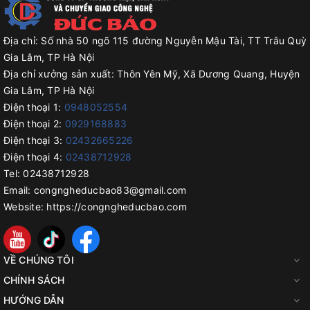
Địa chỉ:
Số nhà 50 ngõ 115 đường Nguyễn Mậu Tài, TT Trâu Quỳ
Gia Lâm, TP Hà Nội
Địa chỉ xưởng sản xuất:
Thôn Yên Mỹ, Xã Dương Quang, Huyện
Gia Lâm, TP Hà Nội
Điện thoại 1:
0948052554
Điện thoại 2:
0929168883
Điện thoại 3:
02432665226
Điện thoại 4:
02438712928
Tel:
02438712928
Email:
congngheducbao83@gmail.com
Website:
https://congngheducbao.com
VỀ CHÚNG TÔI
CHÍNH SÁCH
HƯỚNG DẪN