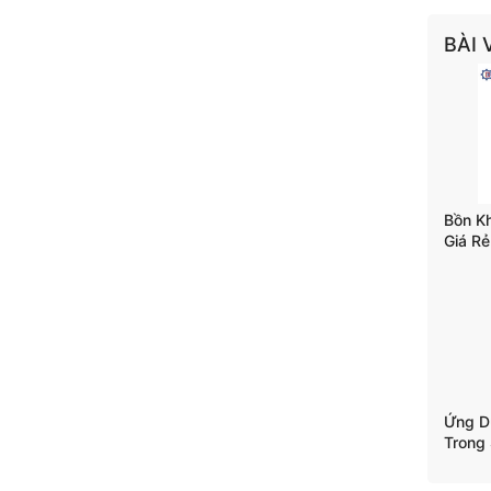
BÀI 
Bồn K
Giá Rẻ
Trộn T
Ứng D
Trong