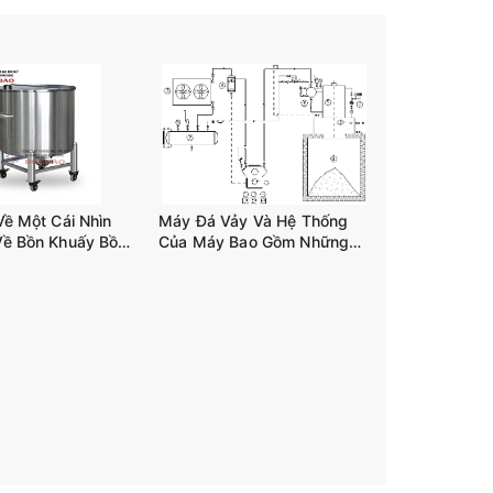
Về Một Cái Nhìn
Máy Đá Vảy Và Hệ Thống
Về Bồn Khuấy Bồn
Của Máy Bao Gồm Những
n 03 Trục Tank-
Gì?