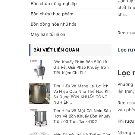
Cặn tuy 
Bồn chứa công nghiệp
chất là 
Bồn chứa thực phẩm
chịu.
Bồn đồng hóa nhũ hóa
Rượu sau
Máy hàn túi nilon
Lọc rư
BÀI VIẾT LIÊN QUAN
Bồn Khuấy Phân Bón 500 Lít
Giá Rẻ: Giải Pháp Khuấy Trộn
Lọc 
Tiết Kiệm Chi Phí
Phương p
Tìm Hiểu Về Mang Lại Lợi Ích
lên trên
Và Hiệu Quả Như Thế Nào Khi
Sử Dụng BỒN KHUẤY CÔNG
NGHIỆP...
Rượu sau
vào phễu
Tìm Hiểu Về Một Cái Nhìn Sâu
Hơn Về Bồn Khuấy Bồn Khuấy
Khi rượu
Trộn 03 Trục Tank-D02
Nhưng cá
Máy Đá Vảy Và Hệ Thống Của