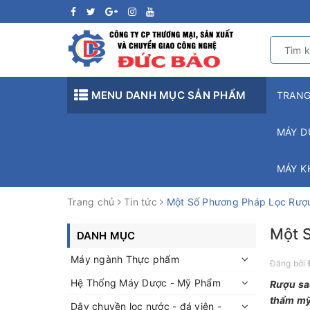
MENU DANH MỤC SẢN PHẨM
TRAN
MÁY D
MÁY K
Trang chủ
Tin tức
Một Số Phương Pháp Lọc Rượu
Một 
DANH MỤC
Máy ngành Thực phẩm
Đăng bởi
Hệ Thống Máy Dược - Mỹ Phẩm
Rượu sau
thẩm mỹ
Dây chuyền lọc nước - đá viên -