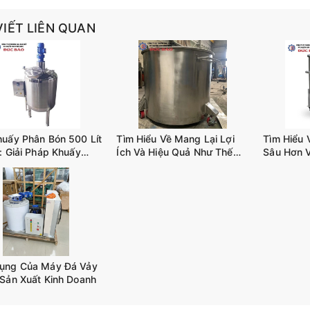
VIẾT LIÊN QUAN
huấy Phân Bón 500 Lít
Tìm Hiểu Về Mang Lại Lợi
Tìm Hiểu 
: Giải Pháp Khuấy
Ích Và Hiệu Quả Như Thế
Sâu Hơn 
iết Kiệm Chi Phí
Nào Khi Sử Dụng BỒN
Khuấy Trộ
KHUẤY CÔNG NGHIỆP
D02
TANK-A02
ụng Của Máy Đá Vảy
 Sản Xuất Kinh Doanh