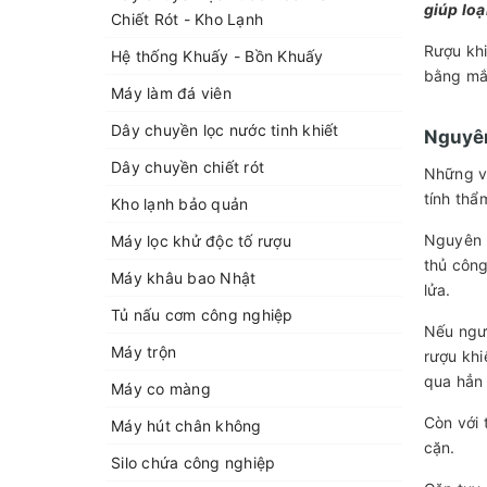
giúp loạ
Chiết Rót - Kho Lạnh
Rượu khi
Hệ thống Khuấy - Bồn Khuấy
bằng mắt
Máy làm đá viên
Dây chuyền lọc nước tinh khiết
Nguyê
Dây chuyền chiết rót
Những vẩ
tính thẩ
Kho lạnh bảo quản
Nguyên n
Máy lọc khử độc tố rượu
thủ công
Máy khâu bao Nhật
lửa.
Tủ nấu cơm công nghiệp
Nếu ngườ
Máy trộn
rượu khi
qua hẳn
Máy co màng
Còn với 
Máy hút chân không
cặn.
Silo chứa công nghiệp