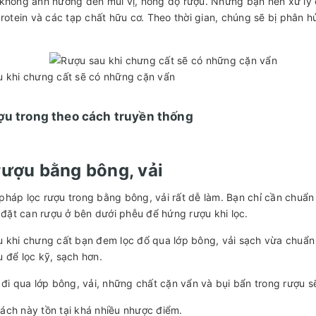
không ảnh hưởng đến mùi vị, nồng độ rượu. Nhưng bạn nên xử lý c
protein và các tạp chất hữu cơ. Theo thời gian, chúng sẽ bị phân 
 khi chưng cất sẽ có những cặn vẩn
ợu trong theo cách truyền thống
rượu bằng bông, vải
háp lọc rượu trong bằng bông, vải rất dễ làm. Bạn chỉ cần chuẩn 
, đặt can rượu ở bên dưới phễu để hứng rượu khi lọc.
 khi chưng cất bạn đem lọc đổ qua lớp bông, vải sạch vừa chuẩn b
 để lọc kỹ, sạch hơn.
 đi qua lớp bông, vải, những chất cặn vẩn và bụi bẩn trong rượu sẽ
ch này tồn tại khá nhiều nhược điểm.