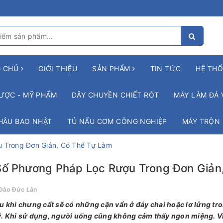
G CHỦ
GIỚI THIỆU
SẢN PHẨM
TIN TỨC
HỆ THỐ
ƯỢC - MỸ PHẨM
DÂY CHUYỀN CHIẾT RÓT
MÁY LÀM ĐÁ 
HÂU BAO NHẬT
TỦ NẤU CƠM CÔNG NGHIỆP
MÁY TRỘN
 Trong Đơn Giản, Có Thể Tự Làm
Số Phương Pháp Lọc Rượu Trong Đơn Giản
Đào Đức Lân
 khi chưng cất sẽ có những cặn vẩn ở đáy chai hoặc lơ lửng tr
. Khi sử dụng, người uống cũng không cảm thấy ngon miệng. Vì 