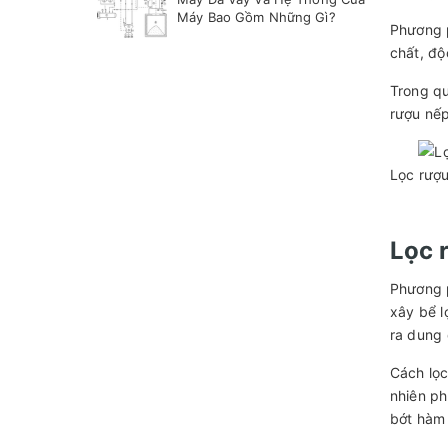
Máy Bao Gồm Những Gì?
Phương p
chất, độ
Trong qu
rượu nếp
Lọc rượu
Lọc 
Phương p
xây bể l
ra dung 
Cách lọc
nhiên ph
bớt hàm 