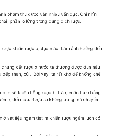
ành phẩm thu được vẫn nhiều vẩn đục. Chỉ nhìn
ai, phần lơ lửng trong dung dịch rượu.
ng rượu khiến rượu bị đục màu. Làm ảnh hưởng đến
c chưng cất rượu ở nước ta thường được đun nấu
bếp than, củi. Bởi vậy, ta rất khó để khống chế
uá to sẽ khiến bỗng rượu bị trào, cuốn theo bỗng
 còn bị đổi màu. Rượu sẽ không trong mà chuyển
n ở vật liệu ngâm tiết ra khiến rượu ngâm luôn có