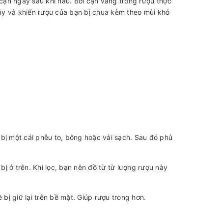
ặn ngay sau khi nấu. Bởi cặn váng trong rượu thực
hủy và khiến rượu của bạn bị chua kèm theo mùi khó
bị một cái phễu to, bông hoặc vải sạch. Sau đó phủ
ị ở trên. Khi lọc, bạn nên đồ từ từ lượng rượu này
 bị giữ lại trên bề mặt. Giúp rượu trong hơn.