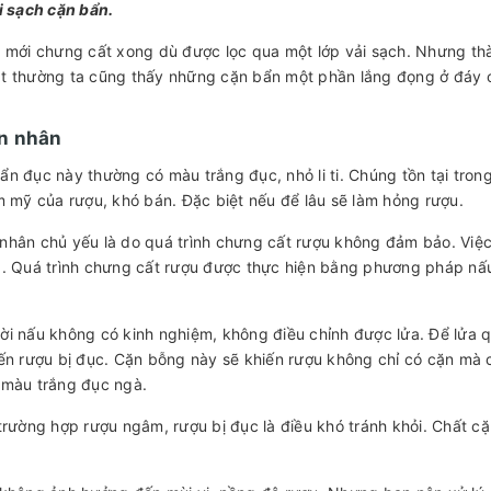
i sạch cặn bẩn.
 mới chưng cất xong dù được lọc qua một lớp vải sạch. Nhưng th
 thường ta cũng thấy những cặn bẩn một phần lắng đọng ở đáy ch
n nhân
n đục này thường có màu trắng đục, nhỏ li ti. Chúng tồn tại tro
m mỹ của rượu, khó bán. Đặc biệt nếu để lâu sẽ làm hỏng rượu.
hân chủ yếu là do quá trình chưng cất rượu không đảm bảo. Việ
. Quá trình chưng cất rượu được thực hiện bằng phương pháp nấu 
i nấu không có kinh nghiệm, không điều chỉnh được lửa. Để lửa q
ến rượu bị đục. Cặn bỗng này sẽ khiến rượu không chỉ có cặn mà
 màu trắng đục ngà.
trường hợp rượu ngâm, rượu bị đục là điều khó tránh khỏi. Chất cặ