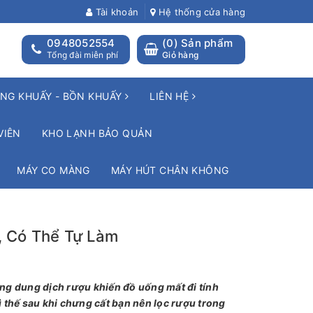
Tài khoản
Hệ thống cửa hàng
0948052554
(
0
) Sản phẩm
Tổng đài miễn phí
Giỏ hàng
NG KHUẤY - BỒN KHUẤY
LIÊN HỆ
VIÊN
KHO LẠNH BẢO QUẢN
MÁY CO MÀNG
MÁY HÚT CHÂN KHÔNG
, Có Thể Tự Làm
ong dung dịch rượu khiến đồ uống mất đi tính
thế sau khi chưng cất bạn nên lọc rượu trong