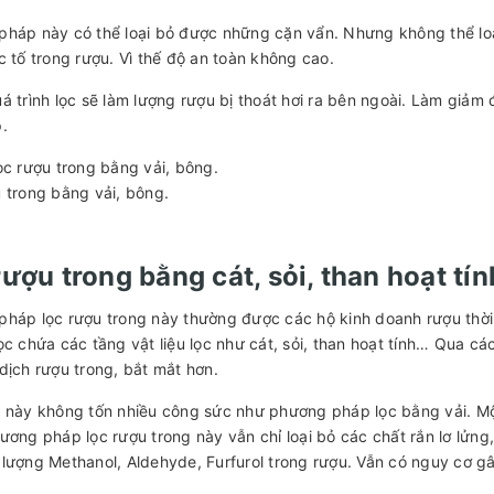
háp này có thể loại bỏ được những cặn vẩn. Nhưng không thể loạ
c tố trong rượu. Vì thế độ an toàn không cao.
á trình lọc sẽ làm lượng rượu bị thoát hơi ra bên ngoài. Làm giảm 
.
 trong bằng vải, bông.
rượu trong bằng cát, sỏi, than hoạt tín
háp lọc rượu trong này thường được các hộ kinh doanh rượu thờ
ọc chứa các tầng vật liệu lọc như cát, sỏi, than hoạt tính… Qua các
dịch rượu trong, bắt mắt hơn.
 này không tốn nhiều công sức như phương pháp lọc bằng vải. Một
ương pháp lọc rượu trong này vẫn chỉ loại bỏ các chất rắn lơ lửn
lượng Methanol, Aldehyde, Furfurol trong rượu. Vẫn có nguy cơ g