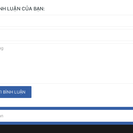
ÌNH LUẬN CỦA BẠN:
I BÌNH LUẬN