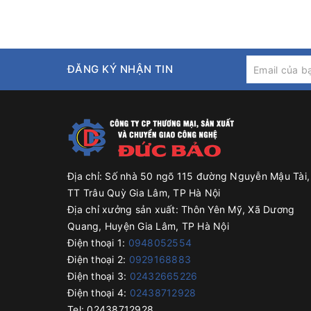
Trọng lượng : 49kg
ĐĂNG KÝ NHẬN TIN
Địa chỉ:
Số nhà 50 ngõ 115 đường Nguyễn Mậu Tài,
TT Trâu Quỳ Gia Lâm, TP Hà Nội
Địa chỉ xưởng sản xuất:
Thôn Yên Mỹ, Xã Dương
Quang, Huyện Gia Lâm, TP Hà Nội
Điện thoại 1:
0948052554
Điện thoại 2:
0929168883
Điện thoại 3:
02432665226
Điện thoại 4:
02438712928
Tel:
02438712928