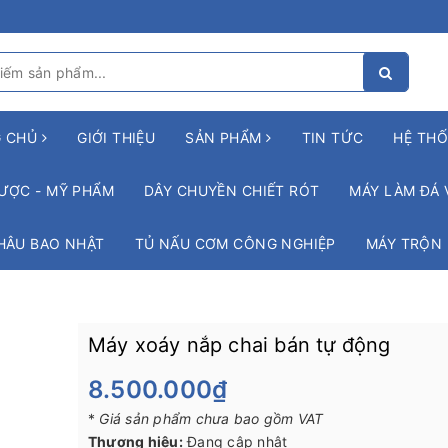
G CHỦ
GIỚI THIỆU
SẢN PHẨM
TIN TỨC
HỆ THỐ
ƯỢC - MỸ PHẨM
DÂY CHUYỀN CHIẾT RÓT
MÁY LÀM ĐÁ 
HÂU BAO NHẬT
TỦ NẤU CƠM CÔNG NGHIỆP
MÁY TRỘN
Máy xoáy nắp chai bán tự động
8.500.000₫
*
Giá sản phẩm chưa bao gồm VAT
Thương hiệu:
Đang cập nhật