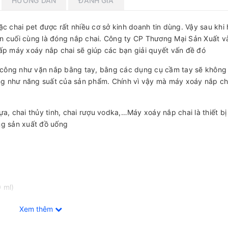
HƯỚNG DẪN
ĐÁNH GIÁ
ặc chai pet được rất nhiều cơ sở kinh doanh tin dùng. Vậy sau khi
ạn cuối cùng là đóng nắp chai. Công ty CP Thương Mại Sản Xuất v
p máy xoáy nắp chai sẽ giúp các bạn giải quyết vấn đề đó
 công như vặn nắp bằng tay, bằng các dụng cụ cầm tay sẽ không
g như năng suất của sản phẩm. Chính vì vậy mà máy xoáy nắp ch
ựa, chai thủy tinh, chai rượu vodka,…Máy xoáy nắp chai là thiết b
ng sản xuất đồ uống
 ml)
Xem thêm