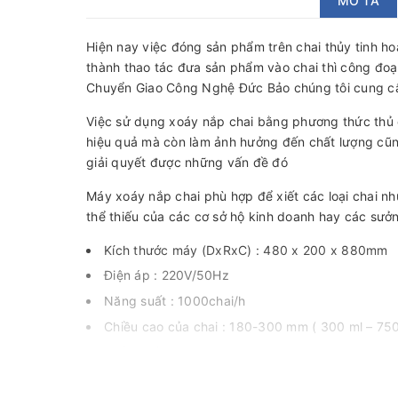
MÔ TẢ
Hiện nay việc đóng sản phẩm trên chai thủy tinh ho
thành thao tác đưa sản phẩm vào chai thì công đo
Chuyển Giao Công Nghệ Đức Bảo chúng tôi cung cấ
Việc sử dụng xoáy nắp chai bằng phương thức thủ
hiệu quả mà còn làm ảnh hưởng đến chất lượng cũn
giải quyết được những vấn đề đó
Máy xoáy nắp chai phù hợp để xiết các loại chai nh
thể thiếu của các cơ sở hộ kinh doanh hay các sưở
Kích thước máy (DxRxC) : 480 x 200 x 880mm
Điện áp : 220V/50Hz
Năng suất : 1000chai/h
Chiều cao của chai : 180-300 mm ( 300 ml – 750
Đường kính : 20 – 50 mm
Công suất : 0.37 Kw