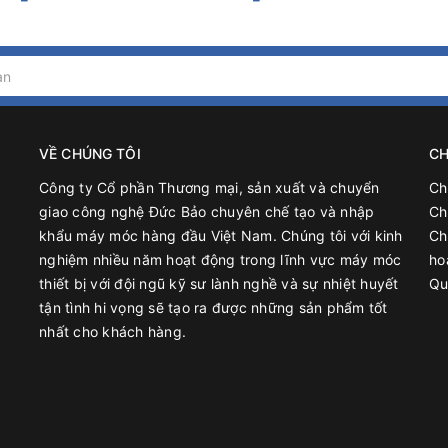
yên lý lọc – hấp phụ. Những cấu tử độc tố sẽ có kích thước phân t
guyên lý đó, chúng tôi lựa chọn và thiết kế các cột lọc thích hợp 
VỀ CHÚNG TÔI
CH
Công ty Cổ phần Thương mại, sản xuất và chuyển
Ch
giao công nghệ Đức Bảo chuyên chế tạo và nhập
Ch
khẩu máy móc hàng đầu Việt Nam. Chúng tôi với kinh
Ch
nghiệm nhiều năm hoạt động trong lĩnh vực máy móc
ho
thiết bị với đội ngũ kỹ sư lành nghề và sự nhiệt huyết
Qu
tận tình hi vọng sẽ tạo ra được những sản phẩm tốt
nhất cho khách hàng.