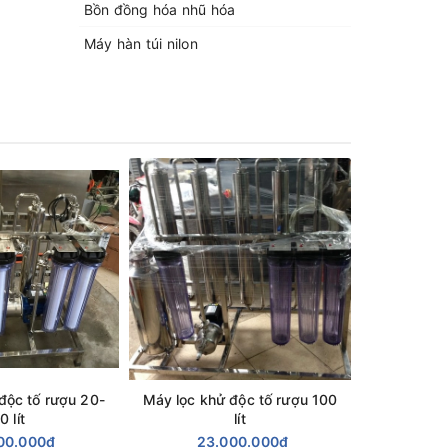
Bồn đồng hóa nhũ hóa
Máy hàn túi nilon
độc tố rượu 20-
Máy lọc khử độc tố rượu 100
Máy lọc kh
0 lít
lít
00.000₫
23.000.000₫