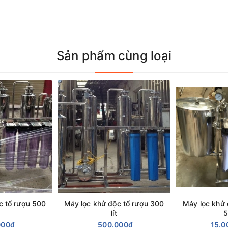
Sản phẩm cùng loại
c tố rượu 500
Máy lọc khử độc tố rượu 300
Máy lọc khử 
lít
5
00 lít/h:
000₫
500.000₫
15.0