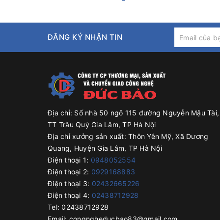
Máy lọc khử độc tố rượu 200 lít hoạt động theo ngu
đồng thời sẽ có các chất mang riêng biệt. Dựa vào n
bỏ cặn và các độc tố cùng các chất mang của nó.
ĐĂNG KÝ NHẬN TIN
Địa chỉ:
Số nhà 50 ngõ 115 đường Nguyễn Mậu Tài,
TT Trâu Quỳ Gia Lâm, TP Hà Nội
Địa chỉ xưởng sản xuất:
Thôn Yên Mỹ, Xã Dương
Quang, Huyện Gia Lâm, TP Hà Nội
Điện thoại 1:
0948052554
Điện thoại 2:
0929168883
Điện thoại 3:
02432665226
Điện thoại 4:
02438712928
Tel:
02438712928
Email:
congngheducbao83@gmail.com