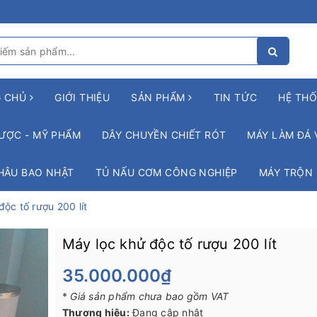
G CHỦ
GIỚI THIỆU
SẢN PHẨM
TIN TỨC
HỆ THỐ
ƯỢC - MỸ PHẨM
DÂY CHUYỀN CHIẾT RÓT
MÁY LÀM ĐÁ 
HÂU BAO NHẬT
TỦ NẤU CƠM CÔNG NGHIỆP
MÁY TRỘN
ộc tố rượu 200 lít
Máy lọc khử độc tố rượu 200 lít
35.000.000₫
*
Giá sản phẩm chưa bao gồm VAT
Thương hiệu:
Đang cập nhật