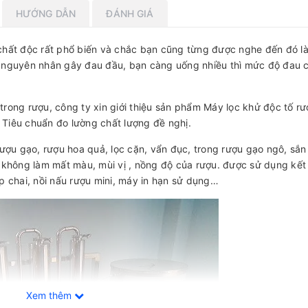
HƯỚNG DẪN
ĐÁNH GIÁ
chất độc rất phổ biến và chắc bạn cũng từng được nghe đến đó là
 là nguyên nhân gây đau đầu, bạn càng uống nhiều thì mức độ đau 
rong rượu, công ty xin giới thiệu sản phẩm Máy lọc khử độc tố r
c Tiêu chuẩn đo lường chất lượng đề nghị.
ượu gạo, rượu hoa quả, lọc cặn, vẩn đục, trong rượu gạo ngô, sắn 
 không làm mất màu, mùi vị , nồng độ của rượu. được sử dụng kết
p chai, nồi nấu rượu mini, máy in hạn sử dụng…
Xem thêm