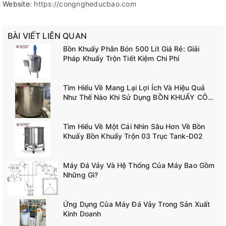
Website:
https://congngheducbao.com
BÀI VIẾT LIÊN QUAN
Bồn Khuấy Phân Bón 500 Lít Giá Rẻ: Giải
Pháp Khuấy Trộn Tiết Kiệm Chi Phí
Tìm Hiểu Về Mang Lại Lợi Ích Và Hiệu Quả
Như Thế Nào Khi Sử Dụng BỒN KHUẤY CÔNG
NGHIỆP TANK-A02
Tìm Hiểu Về Một Cái Nhìn Sâu Hơn Về Bồn
Khuấy Bồn Khuấy Trộn 03 Trục Tank-D02
Máy Đá Vảy Và Hệ Thống Của Máy Bao Gồm
Những Gì?
Ứng Dụng Của Máy Đá Vảy Trong Sản Xuất
Kinh Doanh