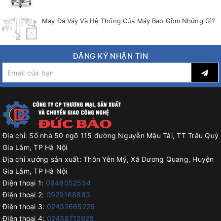
Máy Đá Vảy Và Hệ Thống Của Máy Bao Gồm Những Gì?
ĐĂNG KÝ NHẬN TIN
Địa chỉ:
Số nhà 50 ngõ 115 đường Nguyễn Mậu Tài, TT Trâu Quỳ
Gia Lâm, TP Hà Nội
Địa chỉ xưởng sản xuất:
Thôn Yên Mỹ, Xã Dương Quang, Huyện
Gia Lâm, TP Hà Nội
Điện thoại 1:
0948052554
Điện thoại 2:
0929168883
Điện thoại 3:
02432665226
Điện thoại 4:
02438712928