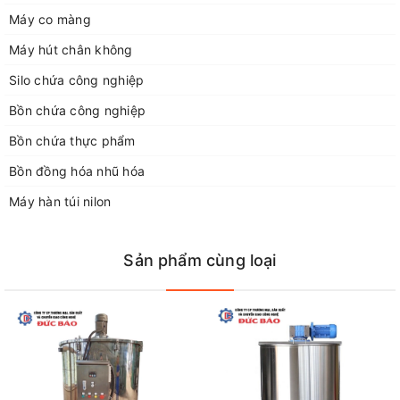
vui lòng liên hệ với Đức Bảo qua thông tin:
Máy co màng
Địa chỉ: Số nhà 50 ngõ 115 đường Nguyễn Mậu Tài, TT Trâu Quỳ
Máy hút chân không
Gia Lâm, TP Hà Nội
Địa chỉ xưởng sản xuất: xã Dương Quang, huyện Gia Lâm, Hà
Silo chứa công nghiệp
Nội.
Bồn chứa công nghiệp
Điện thoại 1: 0929168883
Điện thoại 2: 02438712928
Bồn chứa thực phẩm
Điện thoại 3: 0243266226
Bồn đồng hóa nhũ hóa
Điện thoại 4: 0948052554
Fax: 02438712928
Máy hàn túi nilon
Email: congngheducbao83@gmail.com
Website: https://congngheducbao.com
Sản phẩm cùng loại