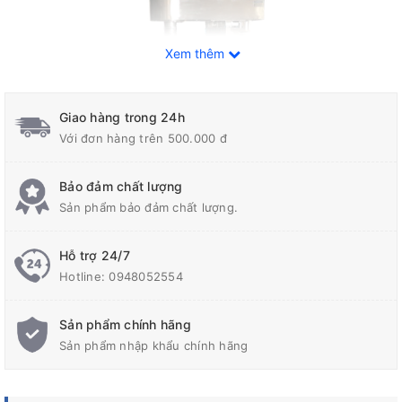
Xem thêm
Giao hàng trong 24h
Với đơn hàng trên 500.000 đ
Bảo đảm chất lượng
Sản phẩm bảo đảm chất lượng.
Hỗ trợ 24/7
Thông số Máy khuấy phân bón 200 lít gá ngang phuy AD-05
Hotline:
0948052554
- Công suất motor khuấy: 01-7.5 Hp
Sản phẩm chính hãng
- Tốc độ khuấy: 300 vòng/phút, 0-1450 vòng/phút
Sản phẩm nhập khẩu chính hãng
- Sử dụng điệp áp 1 phase ( 220 volt ) hoặc 03 phase 380 volt
- Tủ điều khiển: Khởi động từ Teco, hoặc điều chỉnh tốc độ bằng