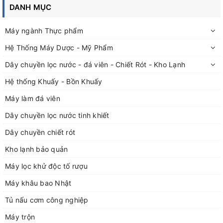
DANH MỤC
biến tần inverter
- Khung gá gia công thép ( thùng phuy sắt Ø600mm, cao
Máy ngành Thực phẩm
890mm hoặc Phuy nhựa Ø600mm, cao 980mm )
Hệ Thống Máy Dược - Mỹ Phẩm
- Khớp nối, trục inox 304, đường kính trục Ø20mm, 32mm,
Dây chuyền lọc nước - đá viên - Chiết Rót - Kho Lạnh
chiều dài trục 800mm, 950mm
Hệ thống Khuấy - Bồn Khuấy
- Cánh khuấy thủy lực, cánh phân tán inox 304, hai tầng
Máy làm đá viên
cánh Ø200mm
Dây chuyền lọc nước tinh khiết
( Có thể đặt hàng công suất lớn nhỏ và đêì chỉnh tốc độ khuấy
theo yêu cầu )
Dây chuyền chiết rót
Kho lạnh bảo quản
Máy lọc khử độc tố rượu
Đức Bảo chuyên thiết kế, gia công các loại bồn chứa, bồn
khuấy inox chuyên dụng trong các ngành: Keo, sơn, mỹ
Máy khâu bao Nhật
phẩm,....đến các bồn chứa vi sinh trong ngành dược và thực
Tủ nấu cơm công nghiệp
phẩm
Đặt hàng, thiết kế, gia công theo yêu cầu thực tế; Quý khách
Máy trộn