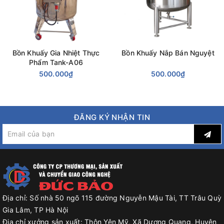
Bồn Khuấy Gia Nhiệt Thực
Bồn Khuấy Nắp Bán Nguyệt
Phẩm Tank-A06
500.000₫
500.000₫
ĐĂNG KÝ NHẬN TIN
Địa chỉ:
Số nhà 50 ngõ 115 đường Nguyễn Mậu Tài, TT Trâu Quỳ
Gia Lâm, TP Hà Nội
Địa chỉ xưởng sản xuất:
Thôn Yên Mỹ, Xã Dương Quang, Huyện