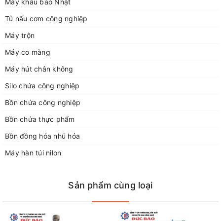
Máy khâu bao Nhật
Nội.
Điện thoại 1: 0929168883
Tủ nấu cơm công nghiệp
Điện thoại 2: 02438712928
Máy trộn
Điện thoại 3: 0243266226
Máy co màng
Điện thoại 4: 0948052554
Máy hút chân không
Fax: 02438712928
Email: congngheducbao83@gmail.com
Silo chứa công nghiệp
Website: https://congngheducbao.com
Bồn chứa công nghiệp
Bồn chứa thực phẩm
Bồn đồng hóa nhũ hóa
Máy hàn túi nilon
Sản phẩm cùng loại