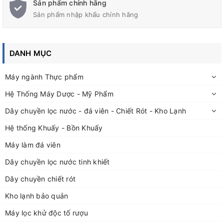
Sản phẩm chính hãng
Sản phẩm nhập khẩu chính hãng
THÔNG SỐ CHÍNH
MÁY KHUẤY
DANH MỤC
KẸP PHUY 200 LÍT AMIX-K05
:
Máy ngành Thực phẩm
- Công suất: 1/2 Hp (Motor khí nén 05 piston nhập khẩu Taiwan)
Hệ Thống Máy Dược - Mỹ Phẩm
- Điều chỉnh tốc độ vô cấp
Dây chuyền lọc nước - đá viên - Chiết Rót - Kho Lạnh
- Áp suất hơi: 03-06 Bar
Hệ thống Khuấy - Bồn Khuấy
- Trục khuấy inox 304
Máy làm đá viên
-
Cánh khuấy thủy lực
inox 304, hai tầng cánh
Dây chuyền lọc nước tinh khiết
- Bảo hành 12 tháng
Dây chuyền chiết rót
- Phụ tùng máy gồm: Motor 05 piston Taiwan, Bộ tiết lưu chỉnh
Kho lạnh bảo quản
tốc độ, Van giảm âm, Ụ bạc đạn, Trục inox 304, 02 cánh khuấy
Máy lọc khử độc tố rượu
inox 304, khung thép.