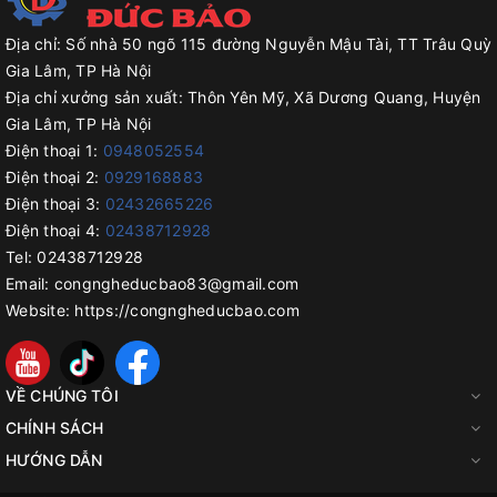
Địa chỉ:
Số nhà 50 ngõ 115 đường Nguyễn Mậu Tài, TT Trâu Quỳ
Gia Lâm, TP Hà Nội
Địa chỉ xưởng sản xuất:
Thôn Yên Mỹ, Xã Dương Quang, Huyện
Gia Lâm, TP Hà Nội
Điện thoại 1:
0948052554
Điện thoại 2:
0929168883
Điện thoại 3:
02432665226
Điện thoại 4:
02438712928
Tel:
02438712928
Email:
congngheducbao83@gmail.com
Website:
https://congngheducbao.com
VỀ CHÚNG TÔI
CHÍNH SÁCH
HƯỚNG DẪN