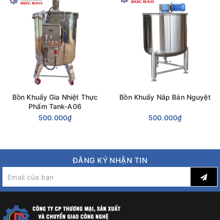
Điện thoại 4: 0948052554
Fax: 02438712928
Email: congngheducbao83@gmail.com
Website: https://congngheducbao.com
Bồn Khuấy Gia Nhiệt Thực
Bồn Khuấy Nắp Bán Nguyệt
Phẩm Tank-A06
500.000₫
500.000₫
ĐĂNG KÝ NHẬN TIN