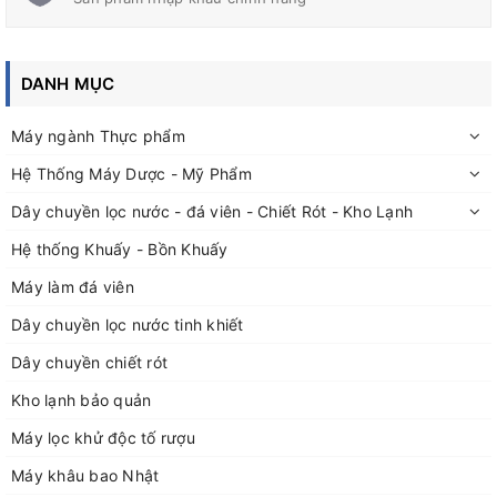
Motor khuấy hoạt động bằng khí nén
DANH MỤC
Đức Bảo chuyên thiết kế, gia công các loại bồn chứa, bồn
khuấy inox chuyên dụng trong các ngành: Keo, sơn, mỹ
Máy ngành Thực phẩm
phẩm,....đến các bồn chứa vi sinh trong ngành dược và thực
Hệ Thống Máy Dược - Mỹ Phẩm
phẩm
Đặt hàng, thiết kế, gia công theo yêu cầu thực tế; Quý khách
Dây chuyền lọc nước - đá viên - Chiết Rót - Kho Lạnh
vui lòng liên hệ với Đức Bảo qua thông tin:
Hệ thống Khuấy - Bồn Khuấy
Địa chỉ: Số nhà 50 ngõ 115 đường Nguyễn Mậu Tài, TT Trâu Quỳ
Máy làm đá viên
Gia Lâm, TP Hà Nội
Địa chỉ xưởng sản xuất: xã Dương Quang, huyện Gia Lâm, Hà
Dây chuyền lọc nước tinh khiết
Nội.
Dây chuyền chiết rót
Điện thoại 1: 0929168883
Điện thoại 2: 02438712928
Kho lạnh bảo quản
Điện thoại 3: 0243266226
Máy lọc khử độc tố rượu
Điện thoại 4: 0948052554
Fax: 02438712928
Máy khâu bao Nhật