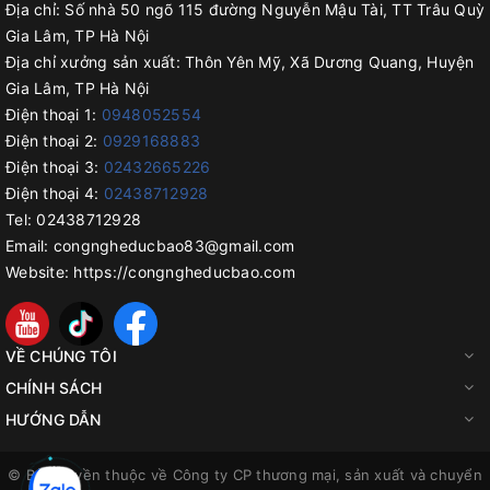
Địa chỉ:
Số nhà 50 ngõ 115 đường Nguyễn Mậu Tài, TT Trâu Quỳ
Gia Lâm, TP Hà Nội
Địa chỉ xưởng sản xuất:
Thôn Yên Mỹ, Xã Dương Quang, Huyện
Gia Lâm, TP Hà Nội
Điện thoại 1:
0948052554
Điện thoại 2:
0929168883
Điện thoại 3:
02432665226
Điện thoại 4:
02438712928
Tel:
02438712928
Email:
congngheducbao83@gmail.com
Website:
https://congngheducbao.com
VỀ CHÚNG TÔI
CHÍNH SÁCH
HƯỚNG DẪN
© Bản quyền thuộc về
Công ty CP thương mại, sản xuất và chuyển