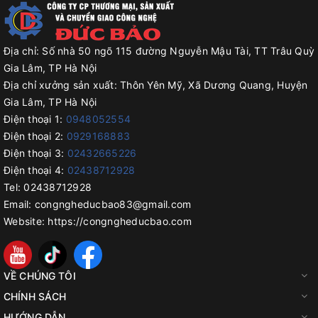
Địa chỉ:
Số nhà 50 ngõ 115 đường Nguyễn Mậu Tài, TT Trâu Quỳ
Gia Lâm, TP Hà Nội
Địa chỉ xưởng sản xuất:
Thôn Yên Mỹ, Xã Dương Quang, Huyện
Gia Lâm, TP Hà Nội
Điện thoại 1:
0948052554
Điện thoại 2:
0929168883
Điện thoại 3:
02432665226
Điện thoại 4:
02438712928
Tel:
02438712928
Email:
congngheducbao83@gmail.com
Website:
https://congngheducbao.com
VỀ CHÚNG TÔI
CHÍNH SÁCH
HƯỚNG DẪN