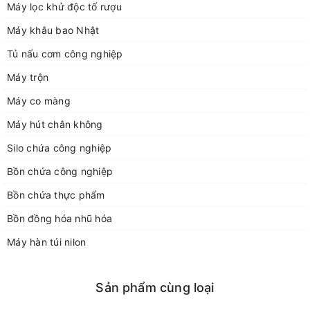
Máy lọc khử độc tố rượu
khuấy inox chuyên dụng trong các ngành: Keo, sơn, mỹ
phẩm,....đến các bồn chứa vi sinh trong ngành dược và thực
Máy khâu bao Nhật
phẩm
Tủ nấu cơm công nghiệp
Đặt hàng, thiết kế, gia công theo yêu cầu thực tế; Quý khách
vui lòng liên hệ với Đức Bảo qua thông tin:
Máy trộn
Địa chỉ: Số nhà 50 ngõ 115 đường Nguyễn Mậu Tài, TT Trâu Quỳ
Máy co màng
Gia Lâm, TP Hà Nội
Máy hút chân không
Địa chỉ xưởng sản xuất: xã Dương Quang, huyện Gia Lâm, Hà
Nội.
Silo chứa công nghiệp
Điện thoại 1: 0929168883
Bồn chứa công nghiệp
Điện thoại 2: 02438712928
Điện thoại 3: 0243266226
Bồn chứa thực phẩm
Điện thoại 4: 0948052554
Bồn đồng hóa nhũ hóa
Fax: 02438712928
Email: congngheducbao83@gmail.com
Máy hàn túi nilon
Website: https://congngheducbao.com
Sản phẩm cùng loại