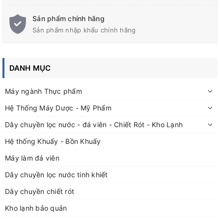
Sản phẩm chính hãng
Sản phẩm nhập khẩu chính hãng
THÔNG SỐ CHÍNH MÁY KHUẤY
DANH MỤC
5 LÍT AD-02
Máy ngành Thực phẩm
Hệ Thống Máy Dược - Mỹ Phẩm
- Dung tích làm việc: 01-05 lít hoặc 05-20 lít ( tùy vào độ nhớt
dung dịch khuấy )
Dây chuyền lọc nước - đá viên - Chiết Rót - Kho Lạnh
- Cánh khuấy phân tán, inox 304
Hệ thống Khuấy - Bồn Khuấy
Máy làm đá viên
- Tốc độ
khuấy
: 0~1450 vòng/phút
Dây chuyền lọc nước tinh khiết
- Sử dụng điệp áp 1 phase ( 220 volt )
Dây chuyền chiết rót
Kho lạnh bảo quản
Đức Bảo chuyên thiết kế, gia công các loại bồn chứa, bồn