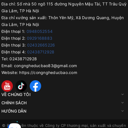
và không chiếm nhiều diện tích khi sử dụng.
Địa chỉ:
Số nhà 50 ngõ 115 đường Nguyễn Mậu Tài, TT Trâu Quỳ
Máy Ép Miệng Túi Nilon M10-200mm có cơ chế vận hành đơn
Gia Lâm, TP Hà Nội
giản không bắt buộc công nhân phải có tay nghề.
Địa chỉ xưởng sản xuất:
Thôn Yên Mỹ, Xã Dương Quang, Huyện
Mang lại hiệu quả kinh tế cao, tiết kiệm thời gian cho chủ sở
Gia Lâm, TP Hà Nội
hữu, đảm bảo nhiệt độ luôn luôn chính xác và ổn định không bị
Điện thoại 1:
0948052554
chảy rách hay nhăn đường hàn.
Điện thoại 2:
0929168883
Điện thoại 3:
02432665226
Máy Hàn Miệng Bao Bì M10-200mm có công suất 260W, tạo
Điện thoại 4:
02438712928
đường hàn miệng túi rất đều và chắn chắn. Chỉ với 1 nút nhấn,
công việc đóng gói sẽ trở nên đơn giản hơn nhiều.
Tel:
02438712928
Email:
congngheducbao83@gmail.com
Website:
https://congngheducbao.com
Cách Sử Dụng Máy Ép Túi Nilon M10-200mm
VỀ CHÚNG TÔI
CHÍNH SÁCH
HƯỚNG DẪN
© Bản quyền thuộc về
Công ty CP thương mại, sản xuất và chuyển