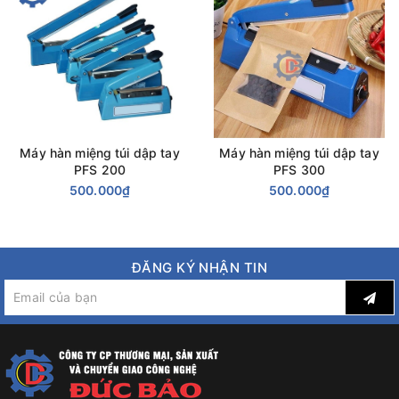
Máy hàn miệng túi dập tay
Máy hàn miệng túi dập tay
PFS 200
PFS 300
500.000₫
500.000₫
Vỏ máy được sơn tĩnh điện, vô cùng chắc chắn, không rỉ sét,
dễ dàng vệ sinh sau khi làm việc, ít hư hỏng.
Máy ép túi Nilon nhấn tay M10 có khả năng hàn nhanh giúp
ĐĂNG KÝ NHẬN TIN
tiết kiệm điện và thời gian làm việc với tốc độ dán túi không bị
hạn chế, chất lượng dán túi rất đáng tin cậy.
Máy ép chặt, đường hàn lớn nhỏ khác nhau, tùy theo nhu cầu
sử dụng mà chúng ta có thể điều chỉnh.
Đây là một sản phẩm được chế tạo thông minh, kích thước
nhỏ gọn, trọng lượng nhẹ, độ thẩm mỹ cao, vận chuyển dễ dàng