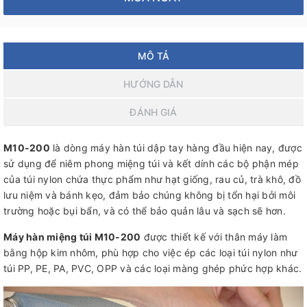
MÔ TẢ
HƯỚNG DẪN
ĐÁNH GIÁ
M10-200
là dòng máy hàn túi dập tay hàng đầu hiện nay, được
sử dụng để niêm phong miệng túi và kết dính các bộ phận mép
của túi nylon chứa thực phẩm như hạt giống, rau củ, trà khô, đồ
lưu niệm và bánh kẹo, đảm bảo chúng không bị tổn hại bởi môi
trường hoặc bụi bẩn, và có thể bảo quản lâu và sạch sẽ hơn.
Máy hàn miệng túi M10-200
được thiết kế với thân máy làm
bằng hộp kim nhôm, phù hợp cho việc ép các loại túi nylon như
túi PP, PE, PA, PVC, OPP và các loại màng ghép phức hợp khác.