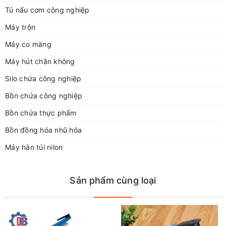
Tủ nấu cơm công nghiệp
Kích thước tổng: (80Wx210Hx320L)mm
Máy trộn
Xuất xứ : Việt Nam
Máy co màng
Máy hút chân không
Đặc Điểm Nổi Bật Của Máy Ép Miệng Túi M10 –
Silo chứa công nghiệp
200mm
Bồn chứa công nghiệp
Bồn chứa thực phẩm
Bồn đồng hóa nhũ hóa
Máy hàn túi nilon
Sản phẩm cùng loại