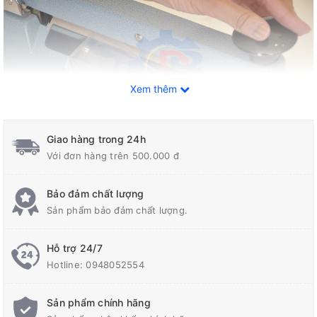
Xem thêm
Giao hàng trong 24h
Với đơn hàng trên 500.000 đ
Bảo đảm chất lượng
Sản phẩm bảo đảm chất lượng.
Đặc điểm của Máy hàn miệng túi M10-200
Hỗ trợ 24/7
Hotline:
0948052554
Máy hàn miệng túi M10-200 là sản phẩm lý tưởng cho các cơ
sở bán lẻ, sản xuất, cửa hàng tạp hóa, và đóng gói công
nghiệp.
Sản phẩm chính hãng