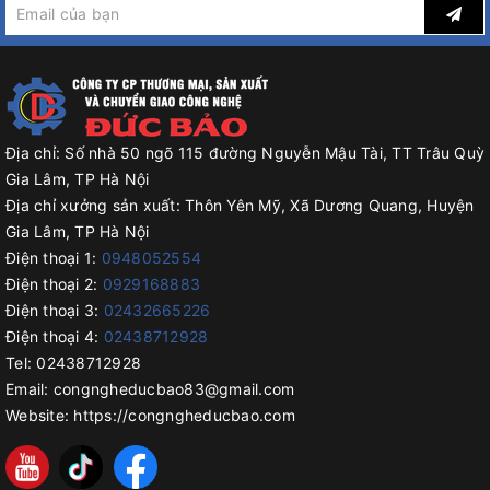
Địa chỉ:
Số nhà 50 ngõ 115 đường Nguyễn Mậu Tài, TT Trâu Quỳ
Gia Lâm, TP Hà Nội
Địa chỉ xưởng sản xuất:
Thôn Yên Mỹ, Xã Dương Quang, Huyện
Gia Lâm, TP Hà Nội
Điện thoại 1:
0948052554
Điện thoại 2:
0929168883
Công ty Đức Bảo
cung cấp giải pháp tốt nhất về các loại máy
Điện thoại 3:
02432665226
đóng gói công nghiệp. Chúng tôi là nhà sản xuất được khách
Điện thoại 4:
02438712928
hàng đánh giá cao về năng lực cũng như dịch vụ. Công ty còn
Tel:
02438712928
cung cấp rất nhiều loại máy đóng gói công nghiệp khác phục vụ
Email:
congngheducbao83@gmail.com
cho từng nhu cầu sản xuất khác nhau.
Website:
https://congngheducbao.com
Máy đóng gói định lượng cốc
Máy cân định lượng trục vit