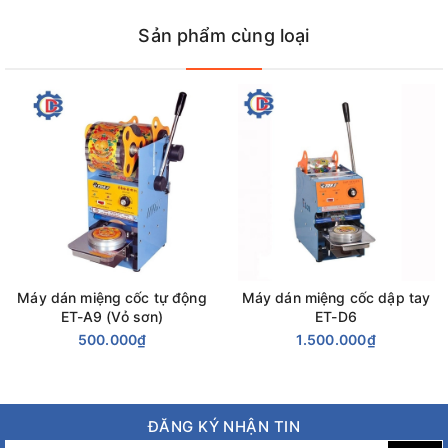
Q9:
Sản phẩm cùng loại
Model: Et-Q9.
Kích thước máy ( D x R x C ) : 285 x 350 x 600mm
Điện nguồn : 220 V – Công suất : 350 W
Năng suất : 300 -400 cốc/giờ
Xuất xứ : Trung Quốc
Vật liệu chế tạo máy inox.
Bảo hành : 12 tháng.
Dòng sản phẩm máy dán miệng cốc tự động ET-Q9 được thiết
kế nhỏ gọn, rất thuận tiện cho việc di chuyển.
Máy dán miệng cốc tự động
Máy dán miệng cốc dập tay
ET-A9 (Vỏ sơn)
ET-D6
500.000₫
1.500.000₫
ĐĂNG KÝ NHẬN TIN