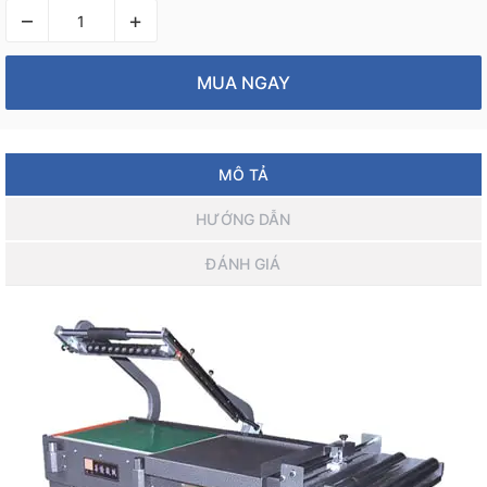
–
+
MUA NGAY
MÔ TẢ
HƯỚNG DẪN
ĐÁNH GIÁ