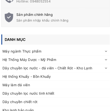
Hotline:
0948052554
Kích thước sản phẩm cắt dán max: 400 x300mm
Tốc độ rút: 500 – 800sp/h
Sản phẩm chính hãng
Điện: 220V/ 3.8Kw
Sản phẩm nhập khẩu chính hãng
Công ty Đức Bảo cung cấp giải pháp tốt nhất về các loại máy
co màng. Chúng tôi là nhà sản xuất được khách hàng đánh giá
cao về năng lực cũng như dịch vụ. Công ty còn cung cấp rất
DANH MỤC
nhiều loại máy co màng khác phục vụ cho từng nhu cầu sản
xuất khác nhau.
Máy ngành Thực phẩm
Hệ Thống Máy Dược - Mỹ Phẩm
Dây chuyền lọc nước - đá viên - Chiết Rót - Kho Lạnh
Hệ thống Khuấy - Bồn Khuấy
Máy làm đá viên
Dây chuyền lọc nước tinh khiết
Dây chuyền chiết rót
Kho lạnh bảo quản