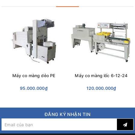
dài
> Chế độ hậu mãi cao, giá thành rẻ nhất Miền Bắc
> Hàng luôn có sẵn, nhân viên tư vấn hỗ trợ nhiệt tình, vui vẻ,
> Phục vụ 24/24 khi quý khách đặt hàng qua Hotline:
0929168883
Xin cảm ơn quý khách hàng đã tin tưởng sử dụng sản phẩm
trong suốt thời gian qua!
Máy co màng dẻo PE
Máy co màng lốc 6-12-24
95.000.000₫
120.000.000₫
ĐĂNG KÝ NHẬN TIN