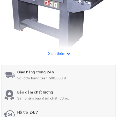
Xem thêm
Máy cắt màng co là một trong những máy thuộc dạng máy
đóng gói được sử dụng nhiều nhất trong công nghiệp. Các dạng
Giao hàng trong 24h
máy này có khả năng đóng gói sản phẩm hết sức dễ dàng
Với đơn hàng trên 500.000 đ
Bảo đảm chất lượng
Thông số kỹ thuật máy cắt màng co
Sản phẩm bảo đảm chất lượng.
Mã hàng: HB- 4030
Hỗ trợ 24/7
Kích thước sản phẩm rút max: 350 x 250 x150mm