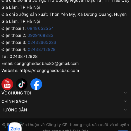
Địa chỉ:
Số nhà 50 ngõ 115 đường Nguyễn Mậu Tài, TT Trâu Quỳ
Gia Lâm, TP Hà Nội
Địa chỉ xưởng sản xuất:
Thôn Yên Mỹ, Xã Dương Quang, Huyện
Gia Lâm, TP Hà Nội
Điện thoại 1:
0948052554
Điện thoại 2:
0929168883
Điện thoại 3:
02432665226
Điện thoại 4:
02438712928
Tel:
02438712928
Email:
congngheducbao83@gmail.com
Website:
https://congngheducbao.com
VỀ CHÚNG TÔI
CHÍNH SÁCH
HƯỚNG DẪN
© Bản quyền thuộc về
Công ty CP thương mại, sản xuất và chuyển
giao công nghệ Đức Bảo