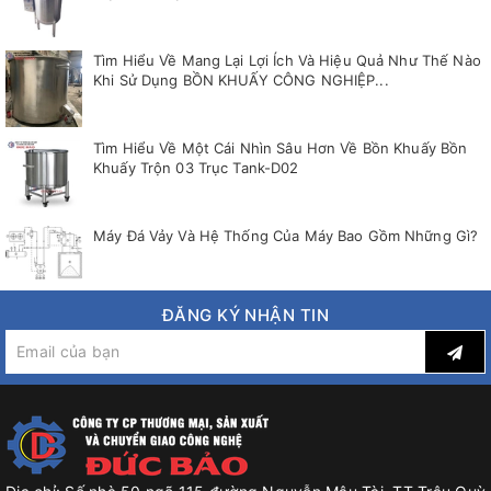
Tìm Hiểu Về Mang Lại Lợi Ích Và Hiệu Quả Như Thế Nào
Khi Sử Dụng BỒN KHUẤY CÔNG NGHIỆP...
Tìm Hiểu Về Một Cái Nhìn Sâu Hơn Về Bồn Khuấy Bồn
Khuấy Trộn 03 Trục Tank-D02
Máy Đá Vảy Và Hệ Thống Của Máy Bao Gồm Những Gì?
ĐĂNG KÝ NHẬN TIN