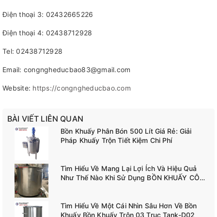
Điện thoại 3: 02432665226
Điện thoại 4: 02438712928
Tel: 02438712928
Email: congngheducbao83@gmail.com
Website:
https://congngheducbao.com
BÀI VIẾT LIÊN QUAN
Bồn Khuấy Phân Bón 500 Lít Giá Rẻ: Giải
Pháp Khuấy Trộn Tiết Kiệm Chi Phí
Tìm Hiểu Về Mang Lại Lợi Ích Và Hiệu Quả
Như Thế Nào Khi Sử Dụng BỒN KHUẤY CÔNG
NGHIỆP TANK-A02
Tìm Hiểu Về Một Cái Nhìn Sâu Hơn Về Bồn
Khuấy Bồn Khuấy Trộn 03 Trục Tank-D02