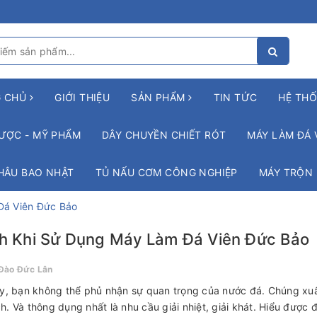
G CHỦ
GIỚI THIỆU
SẢN PHẨM
TIN TỨC
HỆ THỐ
ƯỢC - MỸ PHẨM
DÂY CHUYỀN CHIẾT RÓT
MÁY LÀM ĐÁ 
HÂU BAO NHẬT
TỦ NẤU CƠM CÔNG NGHIỆP
MÁY TRỘN
Đá Viên Đức Bảo
ch Khi Sử Dụng Máy Làm Đá Viên Đức Bảo
Đào Đức Lân
, bạn không thể phủ nhận sự quan trọng của nước đá. Chúng xuấ
ích. Và thông dụng nhất là nhu cầu giải nhiệt, giải khát. Hiểu đượ