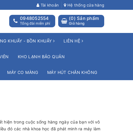
Tài khoản
Hệ thống cửa hàng
0948052554
(
0
) Sản phẩm
Tổng đài miễn phí
Giỏ hàng
NG KHUẤY - BỒN KHUẤY
LIÊN HỆ
VIÊN
KHO LẠNH BẢO QUẢN
MÁY CO MÀNG
MÁY HÚT CHÂN KHÔNG
t hiện trong cuộc sống hàng ngày của bạn với vô
c điều đó các nhà khoa học đã phát minh ra máy làm