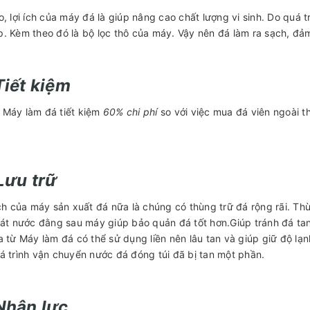
o, lợi ích của máy đá là giúp nâng cao chất lượng vi sinh. Do quá 
. Kèm theo đó là bộ lọc thô của máy. Vậy nên đá làm ra sạch, đả
Tiết kiệm
 Máy làm đá tiết kiệm
60% chi phí
so với việc mua đá viên ngoài th
 Lưu trữ
ích của máy sản xuất đá nữa là chúng có thùng trữ đá rộng rãi. 
oát nước đằng sau máy giúp bảo quản đá tốt hơn.Giúp tránh đá tan
a từ Máy làm đá có thể sử dụng liền nên lâu tan và giúp giữ độ lạ
á trình vận chuyển nước đá đóng túi đã bị tan một phần.
 Nhân lực