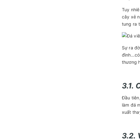
Tuy nhiê
cây xẻ n
tung ra 
Sự ra đờ
đình…có 
thương h
3.1.
Đầu tiên
làm đá m
xuất tha
3.2. 