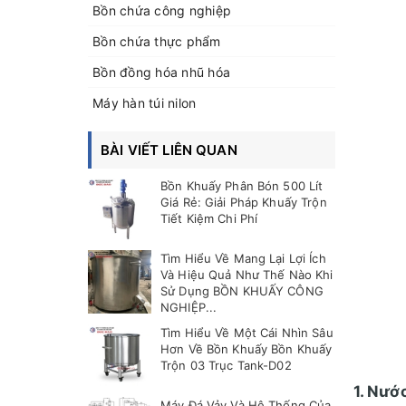
Bồn chứa công nghiệp
Bồn chứa thực phẩm
Bồn đồng hóa nhũ hóa
Máy hàn túi nilon
BÀI VIẾT LIÊN QUAN
Bồn Khuấy Phân Bón 500 Lít
Giá Rẻ: Giải Pháp Khuấy Trộn
Tiết Kiệm Chi Phí
Tìm Hiểu Về Mang Lại Lợi Ích
Và Hiệu Quả Như Thế Nào Khi
Sử Dụng BỒN KHUẤY CÔNG
NGHIỆP...
Tìm Hiểu Về Một Cái Nhìn Sâu
Hơn Về Bồn Khuấy Bồn Khuấy
Trộn 03 Trục Tank-D02
1. Nướ
Máy Đá Vảy Và Hệ Thống Của