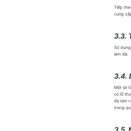
Tiếp the
cung cấp
3.3. 
Sử dụng
làm đá.
3.4.
Một lợi 
có lỗ th
đá làm r
trong qu
3.5.