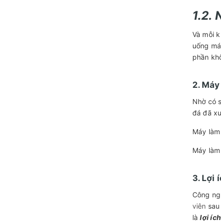
1.2.
Và mỗi k
uống mát
phần khô
2. Máy
Nhờ có s
đá đã xu
Máy làm 
Máy làm 
3. Lợi
Công ngh
viên
sau 
là
lợi íc