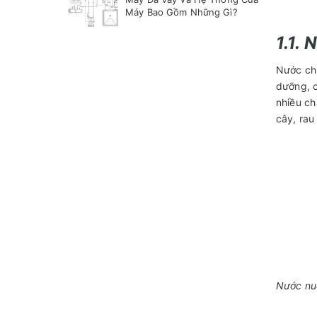
Máy Bao Gồm Những Gì?
1.1. 
Nước chi
dưỡng, o
nhiều ch
cây, ra
Nước nuô