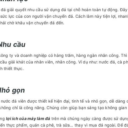
đá giải quyết nhu cầu sử dụng đá tại chỗ hoàn toàn tự động. Đây
sức lực của con người vận chuyển đá. Cách làm này tiện lợi, nha
phải chờ khâu vận chuyển đá đến.
 Nhu cầu
công ty và doanh nghiệp có hàng trăm, hàng ngàn nhân công. Th
cầu giải khát của nhân viên, nhân công. Ví dụ như: nước đá, cà ph
h thiết thực.
 Nhỏ gọn
nước đá viên được thiết kế hiện đại, tinh tế và nhỏ gọn, dễ dàng d
hông chỉ là công năng. Chúng còn giúp bạn sáng tạo không gian
ững
lợi ích của máy làm đá
trên mà chúng ngày càng được sử dụng 
iến thực phẩm, quán cà phê, trà sữa… thay vì mua đá ngoài. Để 