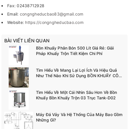
Fax: 02438712928
Email:
congngheducbao83@gmail.com
Website:
https://congngheducbao.com
BÀI VIẾT LIÊN QUAN
Bồn Khuấy Phân Bón 500 Lít Giá Rẻ: Giải
Pháp Khuấy Trộn Tiết Kiệm Chi Phí
Tìm Hiểu Về Mang Lại Lợi Ích Và Hiệu Quả
Như Thế Nào Khi Sử Dụng BỒN KHUẤY CÔNG
NGHIỆP TANK-A02
Tìm Hiểu Về Một Cái Nhìn Sâu Hơn Về Bồn
Khuấy Bồn Khuấy Trộn 03 Trục Tank-D02
Máy Đá Vảy Và Hệ Thống Của Máy Bao Gồm
Những Gì?