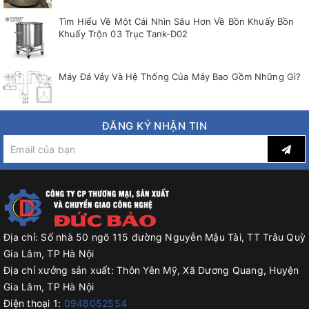
Tìm Hiểu Về Một Cái Nhìn Sâu Hơn Về Bồn Khuấy Bồn
Khuấy Trộn 03 Trục Tank-D02
Máy Đá Vảy Và Hệ Thống Của Máy Bao Gồm Những Gì?
ĐĂNG KÝ NHẬN TIN
Địa chỉ:
Số nhà 50 ngõ 115 đường Nguyễn Mậu Tài, TT Trâu Quỳ
Gia Lâm, TP Hà Nội
Địa chỉ xưởng sản xuất:
Thôn Yên Mỹ, Xã Dương Quang, Huyện
Gia Lâm, TP Hà Nội
Điện thoại 1:
0948052554