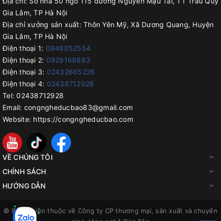
Địa chỉ:
Số nhà 50 ngõ 115 đường Nguyễn Mậu Tài, TT Trâu Quỳ
Gia Lâm, TP Hà Nội
Địa chỉ xưởng sản xuất:
Thôn Yên Mỹ, Xã Dương Quang, Huyện
Gia Lâm, TP Hà Nội
Điện thoại 1:
0948052554
Điện thoại 2:
0929168883
Điện thoại 3:
02432665226
Điện thoại 4:
02438712928
Tel:
02438712928
Email:
congngheducbao83@gmail.com
Website:
https://congngheducbao.com
VỀ CHÚNG TÔI
CHÍNH SÁCH
HƯỚNG DẪN
© Bản quyền thuộc về
Công ty CP thương mại, sản xuất và chuyển