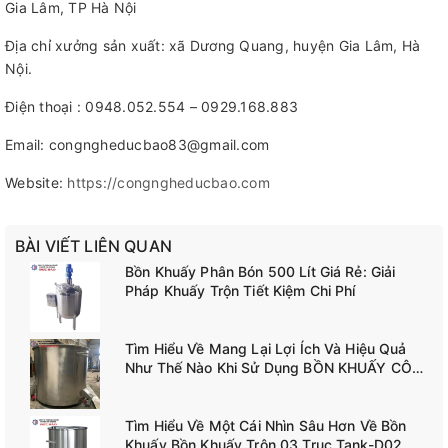
Gia Lâm, TP Hà Nội
Địa chỉ xưởng sản xuất: xã Dương Quang, huyện Gia Lâm, Hà
Nội.
Điện thoại : 0948.052.554 – 0929.168.883
Email: congngheducbao83@gmail.com
Website:
https://congngheducbao.com
BÀI VIẾT LIÊN QUAN
Bồn Khuấy Phân Bón 500 Lít Giá Rẻ: Giải
Pháp Khuấy Trộn Tiết Kiệm Chi Phí
Tìm Hiểu Về Mang Lại Lợi Ích Và Hiệu Quả
Như Thế Nào Khi Sử Dụng BỒN KHUẤY CÔNG
NGHIỆP TANK-A02
Tìm Hiểu Về Một Cái Nhìn Sâu Hơn Về Bồn
Khuấy Bồn Khuấy Trộn 03 Trục Tank-D02