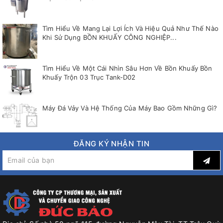
Tìm Hiểu Về Mang Lại Lợi Ích Và Hiệu Quả Như Thế Nào
Khi Sử Dụng BỒN KHUẤY CÔNG NGHIỆP...
Tìm Hiểu Về Một Cái Nhìn Sâu Hơn Về Bồn Khuấy Bồn
Khuấy Trộn 03 Trục Tank-D02
Máy Đá Vảy Và Hệ Thống Của Máy Bao Gồm Những Gì?
ĐĂNG KÝ NHẬN TIN