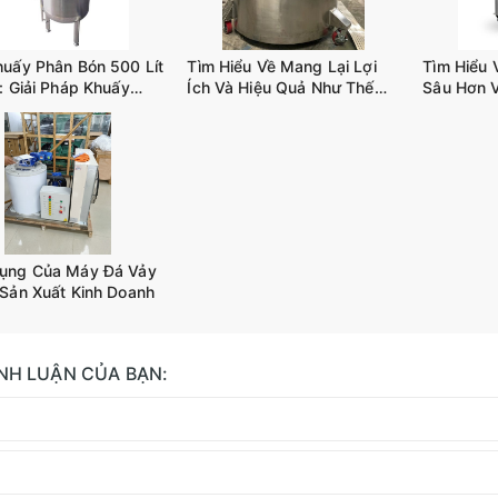
huấy Phân Bón 500 Lít
Tìm Hiểu Về Mang Lại Lợi
Tìm Hiểu 
: Giải Pháp Khuấy
Ích Và Hiệu Quả Như Thế
Sâu Hơn 
iết Kiệm Chi Phí
Nào Khi Sử Dụng BỒN
Khuấy Trộ
KHUẤY CÔNG NGHIỆP
D02
TANK-A02
ụng Của Máy Đá Vảy
 Sản Xuất Kinh Doanh
ÌNH LUẬN CỦA BẠN: