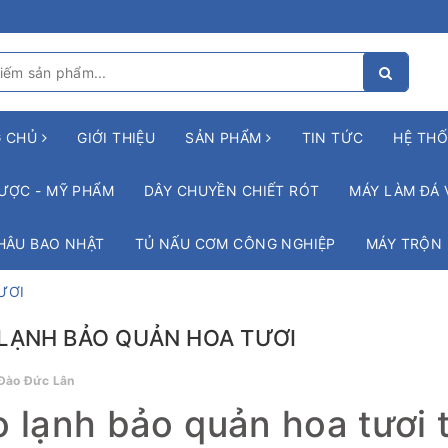
G CHỦ
GIỚI THIỆU
SẢN PHẨM
TIN TỨC
HỆ THỐ
ƯỢC - MỸ PHẨM
DÂY CHUYỀN CHIẾT RÓT
MÁY LÀM ĐÁ 
HÂU BAO NHẬT
TỦ NẤU CƠM CÔNG NGHIỆP
MÁY TRỘN
ƯƠI
LẠNH BẢO QUẢN HOA TƯƠI
Đào Đức Lân
 lạnh bảo quản hoa tươi