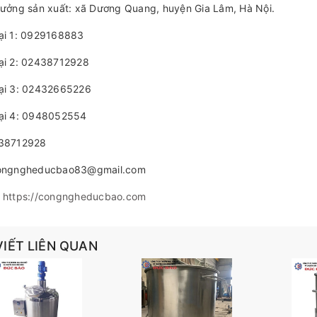
xưởng sản xuất: xã Dương Quang, huyện Gia Lâm, Hà Nội.
oại 1: 0929168883
oại 2: 02438712928
oại 3: 02432665226
oại 4: 0948052554
438712928
congngheducbao83@gmail.com
:
https://congngheducbao.com
VIẾT LIÊN QUAN