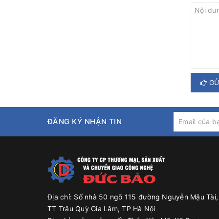
GỬ
ĐĂNG KÝ NHẬN TIN
Địa chỉ:
Số nhà 50 ngõ 115 đường Nguyễn Mậu Tài,
TT Trâu Quỳ Gia Lâm, TP Hà Nội