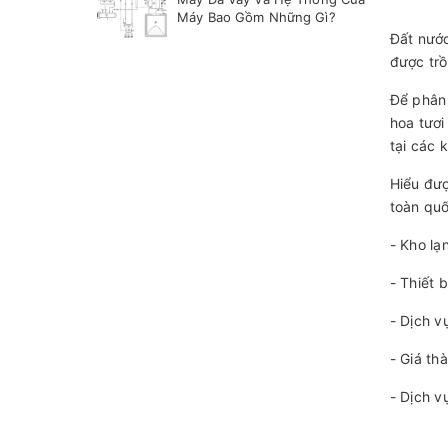
Máy Bao Gồm Những Gì?
Đất nước
được trồ
Để phân 
hoa tươi
tại các 
Hiểu đư
toàn quố
- Kho lạ
- Thiết 
- Dịch v
- Giá th
- Dịch v