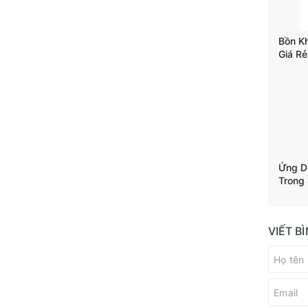
Bồn K
Giá Rẻ
Trộn T
Ứng D
Trong
VIẾT B