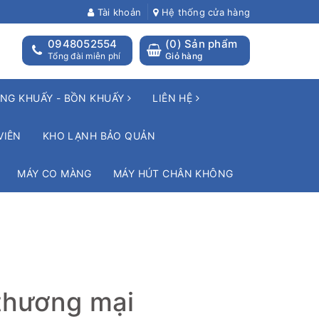
Tài khoản
Hệ thống cửa hàng
0948052554
(
0
) Sản phẩm
Tổng đài miễn phí
Giỏ hàng
NG KHUẤY - BỒN KHUẤY
LIÊN HỆ
VIÊN
KHO LẠNH BẢO QUẢN
MÁY CO MÀNG
MÁY HÚT CHÂN KHÔNG
 thương mại