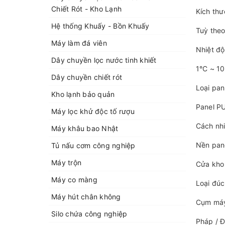
Chiết Rót - Kho Lạnh
Kích thư
Hệ thống Khuấy - Bồn Khuấy
Tuỳ the
Máy làm đá viên
Nhiệt độ
Dây chuyền lọc nước tinh khiết
1°C ~ 10
Dây chuyền chiết rót
Loại pan
Kho lạnh bảo quản
Panel P
Máy lọc khử độc tố rượu
Cách nhi
Máy khâu bao Nhật
Nền pane
Tủ nấu cơm công nghiệp
Máy trộn
Cửa kho
Máy co màng
Loại đúc
Máy hút chân không
Cụm máy
Silo chứa công nghiệp
Pháp / Đ