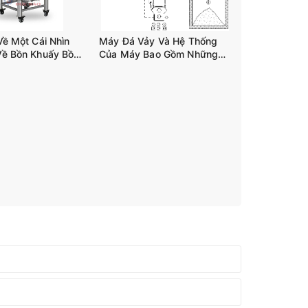
Về Một Cái Nhìn
Máy Đá Vảy Và Hệ Thống
Về Bồn Khuấy Bồn
Của Máy Bao Gồm Những
n 03 Trục Tank-
Gì?