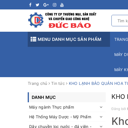
MENU DANH MỤC SẢN PHẨM
TRAN
MÁY D
MÁY K
Trang chủ
Tin tức
KHO LẠNH BẢO QUẢN HOA T
KHO 
DANH MỤC
Máy ngành Thực phẩm
Đăng bởi
Hệ Thống Máy Dược - Mỹ Phẩm
Kho
Dây chuyền lọc nước - đá viên -