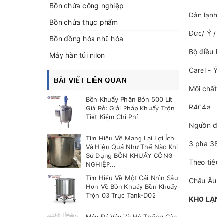
Bồn chứa công nghiệp
Dàn lạn
Bồn chứa thực phẩm
Đức/ Ý 
Bồn đồng hóa nhũ hóa
Bộ điều 
Máy hàn túi nilon
Carel - 
BÀI VIẾT LIÊN QUAN
Môi chất
Bồn Khuấy Phân Bón 500 Lít
R404a
Giá Rẻ: Giải Pháp Khuấy Trộn
Tiết Kiệm Chi Phí
Nguồn đ
Tìm Hiểu Về Mang Lại Lợi Ích
3 pha 3
Và Hiệu Quả Như Thế Nào Khi
Sử Dụng BỒN KHUẤY CÔNG
Theo tiê
NGHIỆP...
Tìm Hiểu Về Một Cái Nhìn Sâu
Châu Âu
Hơn Về Bồn Khuấy Bồn Khuấy
Trộn 03 Trục Tank-D02
KHO LẠ
Máy Đá Vảy Và Hệ Thống Của