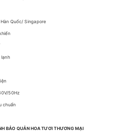
h
/ Hàn Quốc/ Singapore
khiển
Ý
 lạnh
iện
80V/50Hz
u chuẩn
NH BẢO QUẢN HOA TƯƠI THƯƠNG MẠI