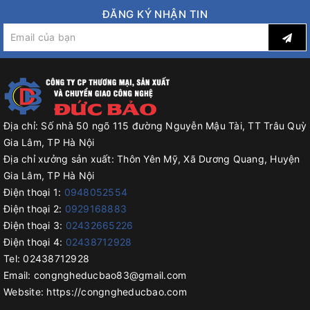
ĐĂNG KÝ NHẬN TIN
Địa chỉ:
Số nhà 50 ngõ 115 đường Nguyễn Mậu Tài, TT Trâu Quỳ
Gia Lâm, TP Hà Nội
Địa chỉ xưởng sản xuất:
Thôn Yên Mỹ, Xã Dương Quang, Huyện
Gia Lâm, TP Hà Nội
Điện thoại 1:
0948052554
Điện thoại 2:
0929168883
Điện thoại 3:
02432665226
Điện thoại 4:
02438712928
Tel:
02438712928
Email:
congngheducbao83@gmail.com
Website:
https://congngheducbao.com