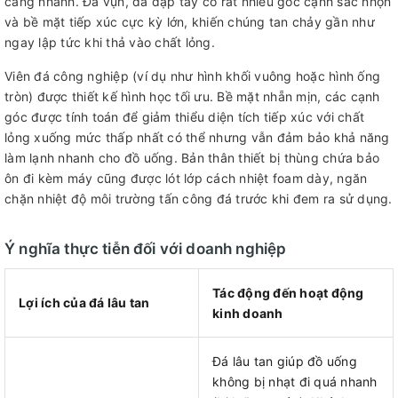
càng nhanh. Đá vụn, đá đập tay có rất nhiều góc cạnh sắc nhọn
và bề mặt tiếp xúc cực kỳ lớn, khiến chúng tan chảy gần như
ngay lập tức khi thả vào chất lỏng.
Viên đá công nghiệp (ví dụ như hình khối vuông hoặc hình ống
tròn) được thiết kế hình học tối ưu. Bề mặt nhẵn mịn, các cạnh
góc được tính toán để giảm thiểu diện tích tiếp xúc với chất
lỏng xuống mức thấp nhất có thể nhưng vẫn đảm bảo khả năng
làm lạnh nhanh cho đồ uống. Bản thân thiết bị thùng chứa bảo
ôn đi kèm máy cũng được lót lớp cách nhiệt foam dày, ngăn
chặn nhiệt độ môi trường tấn công đá trước khi đem ra sử dụng.
Ý nghĩa thực tiễn đối với doanh nghiệp
Tác động đến hoạt động
Lợi ích của đá lâu tan
kinh doanh
Đá lâu tan giúp đồ uống
không bị nhạt đi quá nhanh