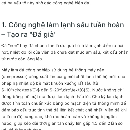
cả ba yếu tố này nhờ các công nghệ hiện đại.
1. Công nghệ làm lạnh sâu tuần hoàn
– Tạo ra "Đá già"
Đá "non" hay đá nhanh tan là do quá trình làm lạnh diễn ra hời
hợt, nhiệt độ lõi của viên đá chưa đạt mức âm sâu, kết cấu phân
tử nước còn lỏng lẻo.
Máy làm đá công nghiệp sử dụng hệ thống máy nén
(compressor) công suất lớn cùng môi chất lạnh thế hệ mới, cho
phép hạ nhiệt độ bề mặt khuôn xuống rất sâu (từ
$-10^\circ\text{C}$
đến
$-20^\circ\text{C}$
). Nước không chỉ
đóng băng bề mặt mà được làm lạnh thấu lõi. Chu kỳ làm lạnh
được tính toán chuẩn xác bằng bo mạch điện tử thông minh để
đảm bảo cấu trúc tinh thể đá liên kết chặt chẽ nhất. Viên đá khi
ra lò có độ cứng cao, khô ráo hoàn toàn và không bị ngậm
nước, giúp kéo dài thời gian tan chảy lên gấp 1,5 đến 2 lần so
với đá thông thường.