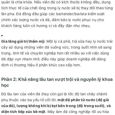
quán là chìa khóa. Nếu viên đá có kích thước không đều, dung
tích thực tế của chất lỏng trong ly nước sẽ bị thay đổi theo từng
lần pha. Đá đồng đều giúp các bartender/barista kiểm soát
chính xác lượng nước và đá, đảm bảo ly nước phục vụ cho
khách hàng luôn có hương vị và đầy đặn như nhau.
Gia tăng giá trị thẩm mỹ:
Một ly cà phê, trà sữa hay ly nước trái
cây sử dụng những viên đá vuông vức, trong suốt nhìn sẽ sang
trọng, tinh tế và chuyên nghiệp hơn rất nhiều so với việc dùng
đá đập vụn nham nhở. điều này giúp doanh nghiệp dễ dàng
định vị thương hiệu ở phân khúc cao cấp hơn.
Phần 2: Khả năng lâu tan vượt trội và nguyên lý khoa
học
Độ lâu tan của viên đá (hay còn gọi là tốc độ tan chảy chậm)
phụ thuộc vào ba yếu tố cốt lõi:
mật độ phân tử nước (độ già
của đá), lượng không khí bị kẹt bên trong (độ trong suốt), và
diện tích tiếp xúc bề mặt
. Máy làm đá công nghiệp tối ưu hóa