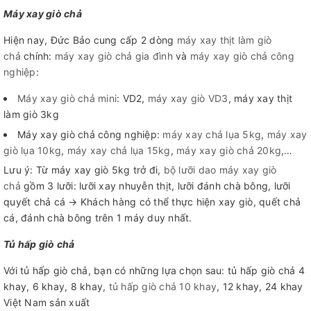
Máy xay giò chả
Hiện nay, Đức Bảo cung cấp 2 dòng
máy xay thịt làm giò
chả
chính:
máy xay giò chả gia đình
và
máy xay giò chả công
nghiệp
:
Máy xay giò chả mini
: VD2,
máy xay giò VD3
, máy xay thịt
làm giò 3kg
Máy xay giò chả công nghiệp:
máy xay chả lụa 5kg
,
máy xay
giò lụa 10kg
,
máy xay chả lụa 15kg
,
máy xay giò chả 20kg
,…
Lưu ý: Từ máy xay giò 5kg trở đi,
bộ lưỡi dao máy xay giò
chả
gồm 3 lưỡi: lưỡi xay nhuyễn thịt, lưỡi đánh chà bông, lưỡi
quyết chả cá → Khách hàng có thể thực hiện xay giò, quết chả
cá, đánh chà bông trên 1 máy duy nhất.
Tủ hấp giò chả
Với tủ hấp giò chả, bạn có những lựa chọn sau: tủ hấp giò chả 4
khay, 6 khay, 8 khay,
tủ hấp giò chả 10 khay
, 12 khay, 24 khay
Việt Nam sản xuất