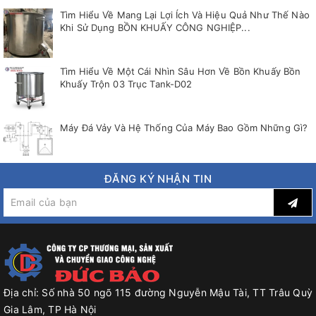
Tìm Hiểu Về Mang Lại Lợi Ích Và Hiệu Quả Như Thế Nào
Khi Sử Dụng BỒN KHUẤY CÔNG NGHIỆP...
Tìm Hiểu Về Một Cái Nhìn Sâu Hơn Về Bồn Khuấy Bồn
Khuấy Trộn 03 Trục Tank-D02
Máy Đá Vảy Và Hệ Thống Của Máy Bao Gồm Những Gì?
ĐĂNG KÝ NHẬN TIN
Địa chỉ:
Số nhà 50 ngõ 115 đường Nguyễn Mậu Tài, TT Trâu Quỳ
Gia Lâm, TP Hà Nội