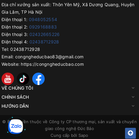
Địa chỉ xưởng sản xuất:
Thôn Yên Mỹ, Xã Dương Quang, Huyện
Gia Lâm, TP Hà Nội
Điện thoại 1:
0948052554
Điện thoại 2:
0929168883
Điện thoại 3:
02432665226
Điện thoại 4:
02438712928
Tel:
02438712928
Email:
congngheducbao83@gmail.com
Website:
https://congngheducbao.com
VỀ CHÚNG TÔI
CHÍNH SÁCH
HƯỚNG DẪN
© Bản quyền thuộc về
Công ty CP thương mại, sản xuất và chuyển
giao công nghệ Đức Bảo
Cung cấp bởi
Sapo