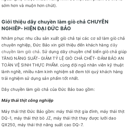
sớm hơn và muộn hơn chút).
Giới thiệu dây chuyền làm giò chả CHUYÊN
NGHIÊP- HIỆN ĐẠI ĐỨC BẢO
Nhằm phục nhu cầu sản xuất giò chả tại các cơ sở làm giò chả
chuyên nghiệp, Đức Bảo xin giới thiệu đến khách hàng
dây
chuyền làm giò chả
. Sử dụng dây chuyền chế biến giò chả giúp
TĂNG NĂNG SUẤT- GIẢM TỶ LỆ GIÒ CHẢ CHẾT- ĐẢM BẢO AN
TOÀN VỆ SINH THỰC PHẨM. cùng đội ngũ nhân viên kỹ thuật
lành nghề, nhiều năm kinh nghiệm sẽ đem tới quý khách hàng
trải nghiệm sử dụng sản phẩm tốt nhất.
Dây chuyền làm giò chả của Đức Bảo bao gồm:
Máy thái thịt công nghiệp
Máy thái thịt Đức Bảo gồm: máy thái thịt gia đình, máy thái thịt
DQ-1, máy thái thịt bò JZ, máy thái thịt thay được lưỡi dao
QX250, máy thái thịt năng suất cao DQ-7.