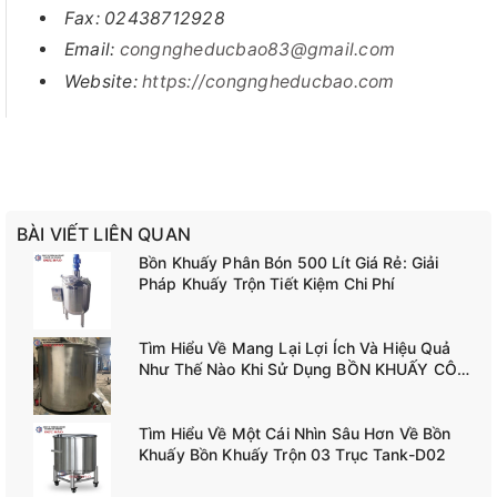
Fax: 02438712928
Email:
congngheducbao83@gmail.com
Website:
https://congngheducbao.com
BÀI VIẾT LIÊN QUAN
Bồn Khuấy Phân Bón 500 Lít Giá Rẻ: Giải
Pháp Khuấy Trộn Tiết Kiệm Chi Phí
Tìm Hiểu Về Mang Lại Lợi Ích Và Hiệu Quả
Như Thế Nào Khi Sử Dụng BỒN KHUẤY CÔNG
NGHIỆP TANK-A02
Tìm Hiểu Về Một Cái Nhìn Sâu Hơn Về Bồn
Khuấy Bồn Khuấy Trộn 03 Trục Tank-D02