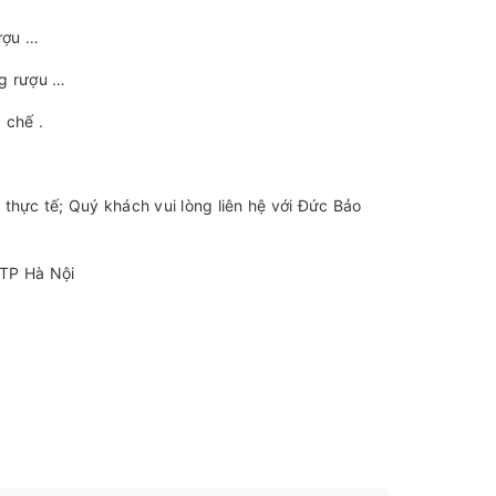
ượu …
ng rượu …
 chế .
thực tế; Quý khách vui lòng liên hệ với Đức Bảo
 TP Hà Nội