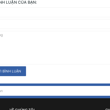
ÌNH LUẬN CỦA BẠN:
I BÌNH LUẬN
VỀ CHÚNG TÔI
CH