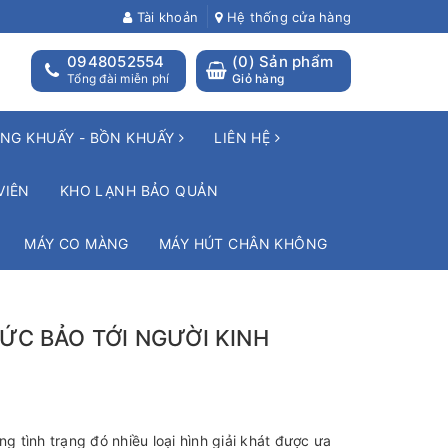
Tài khoản
Hệ thống cửa hàng
0948052554
(
0
) Sản phẩm
Tổng đài miễn phí
Giỏ hàng
NG KHUẤY - BỒN KHUẤY
LIÊN HỆ
VIÊN
KHO LẠNH BẢO QUẢN
MÁY CO MÀNG
MÁY HÚT CHÂN KHÔNG
ĐỨC BẢO TỚI NGƯỜI KINH
g tình trạng đó nhiều loại hình giải khát được ưa