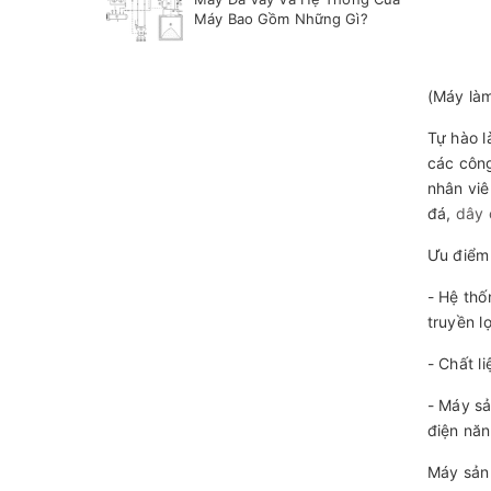
Máy Bao Gồm Những Gì?
(Máy làm
Tự hào l
các công
nhân viê
đá,
dây 
Ưu điểm
- Hệ thố
truyền l
- Chất l
- Máy sả
điện năn
Máy sản 