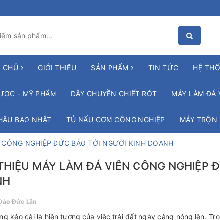
G CHỦ
GIỚI THIỆU
SẢN PHẨM
TIN TỨC
HỆ THỐ
ƯỢC - MỸ PHẨM
DÂY CHUYỀN CHIẾT RÓT
MÁY LÀM ĐÁ 
HÂU BAO NHẬT
TỦ NẤU CƠM CÔNG NGHIỆP
MÁY TRỘN
ÊN CÔNG NGHIỆP ĐỨC BẢO TỚI NGƯỜI KINH DOANH
 THIỆU MÁY LÀM ĐÁ VIÊN CÔNG NGHIỆP 
NH
Đào Đức Lân
g kéo dài là hiện tượng của việc trái đất ngày càng nóng lên. Tron