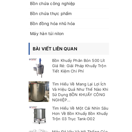
Bồn chứa công nghiệp
Bồn chứa thực phẩm
Bồn đồng hóa nhũ hóa
Máy hàn túi nilon
BÀI VIẾT LIÊN QUAN
Bồn Khuấy Phân Bón 500 Lít
Giá Rẻ: Giải Pháp Khuấy Trộn
Tiết Kiệm Chi Phí
Tìm Hiểu Về Mang Lại Lợi Ích
Và Hiệu Quả Như Thế Nào Khi
Sử Dụng BỒN KHUẤY CÔNG
NGHIỆP...
Tìm Hiểu Về Một Cái Nhìn Sâu
Hơn Về Bồn Khuấy Bồn Khuấy
Trộn 03 Trục Tank-D02
Máy Đá Vảy Và Hệ Thống Của