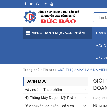
MENU DANH MỤC SẢN PHẨM
TRAN
MÁY D
MÁY K
Trang chủ
Tin tức
GIỚI THIỆU MÁY LÀM ĐÁ VI
GIỚI
DANH MỤC
DOA
Máy ngành Thực phẩm
Hệ Thống Máy Dược - Mỹ Phẩm
Đăng bởi
Nắng nón
Dây chuyền lọc nước - đá viên -