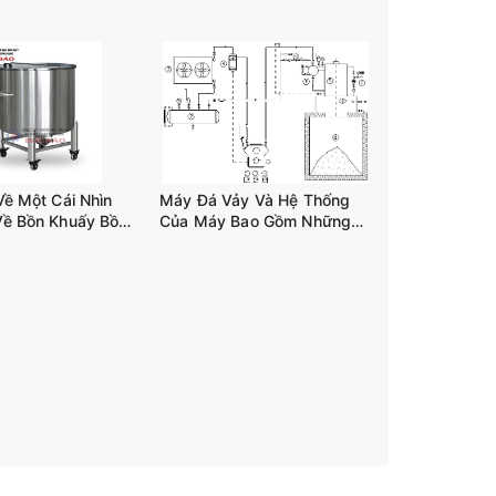
Về Một Cái Nhìn
Máy Đá Vảy Và Hệ Thống
Về Bồn Khuấy Bồn
Của Máy Bao Gồm Những
n 03 Trục Tank-
Gì?