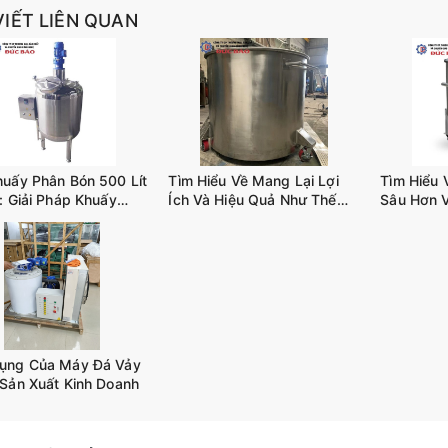
VIẾT LIÊN QUAN
huấy Phân Bón 500 Lít
Tìm Hiểu Về Mang Lại Lợi
Tìm Hiểu 
: Giải Pháp Khuấy
Ích Và Hiệu Quả Như Thế
Sâu Hơn 
iết Kiệm Chi Phí
Nào Khi Sử Dụng BỒN
Khuấy Trộ
KHUẤY CÔNG NGHIỆP
D02
TANK-A02
ụng Của Máy Đá Vảy
 Sản Xuất Kinh Doanh