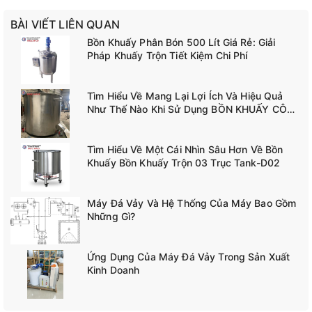
BÀI VIẾT LIÊN QUAN
Bồn Khuấy Phân Bón 500 Lít Giá Rẻ: Giải
Pháp Khuấy Trộn Tiết Kiệm Chi Phí
Tìm Hiểu Về Mang Lại Lợi Ích Và Hiệu Quả
Như Thế Nào Khi Sử Dụng BỒN KHUẤY CÔNG
NGHIỆP TANK-A02
Tìm Hiểu Về Một Cái Nhìn Sâu Hơn Về Bồn
Khuấy Bồn Khuấy Trộn 03 Trục Tank-D02
Máy Đá Vảy Và Hệ Thống Của Máy Bao Gồm
Những Gì?
Ứng Dụng Của Máy Đá Vảy Trong Sản Xuất
Kinh Doanh