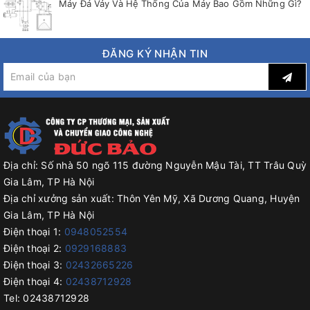
Máy Đá Vảy Và Hệ Thống Của Máy Bao Gồm Những Gì?
ĐĂNG KÝ NHẬN TIN
Địa chỉ:
Số nhà 50 ngõ 115 đường Nguyễn Mậu Tài, TT Trâu Quỳ
Gia Lâm, TP Hà Nội
Địa chỉ xưởng sản xuất:
Thôn Yên Mỹ, Xã Dương Quang, Huyện
Gia Lâm, TP Hà Nội
Điện thoại 1:
0948052554
Điện thoại 2:
0929168883
Điện thoại 3:
02432665226
Điện thoại 4:
02438712928
Tel:
02438712928