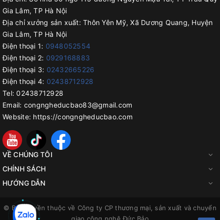
Gia Lâm, TP Hà Nội
Địa chỉ xưởng sản xuất:
Thôn Yên Mỹ, Xã Dương Quang, Huyện
Gia Lâm, TP Hà Nội
Điện thoại 1:
0948052554
Điện thoại 2:
0929168883
Điện thoại 3:
02432665226
Điện thoại 4:
02438712928
Tel:
02438712928
Email:
congngheducbao83@gmail.com
Website:
https://congngheducbao.com
VỀ CHÚNG TÔI
CHÍNH SÁCH
HƯỚNG DẪN
© Bản quyền thuộc về
Công ty CP thương mại, sản xuất và chuyển
giao công nghệ Đức Bảo