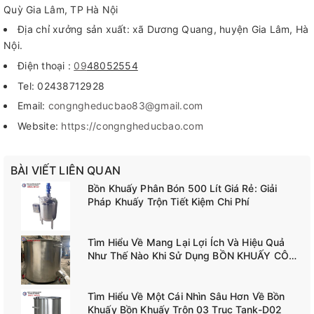
Quỳ Gia Lâm, TP Hà Nội
Địa chỉ xưởng sản xuất: xã Dương Quang, huyện Gia Lâm, Hà
Nội.
Điện thoại :
09
48052554
Tel: 02438712928
Email:
congngheducbao83@gmail.com
Website:
https://congngheducbao.com
BÀI VIẾT LIÊN QUAN
Bồn Khuấy Phân Bón 500 Lít Giá Rẻ: Giải
Pháp Khuấy Trộn Tiết Kiệm Chi Phí
Tìm Hiểu Về Mang Lại Lợi Ích Và Hiệu Quả
Như Thế Nào Khi Sử Dụng BỒN KHUẤY CÔNG
NGHIỆP TANK-A02
Tìm Hiểu Về Một Cái Nhìn Sâu Hơn Về Bồn
Khuấy Bồn Khuấy Trộn 03 Trục Tank-D02