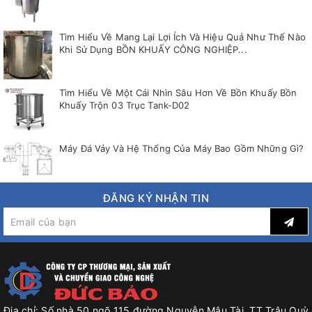
Tìm Hiểu Về Mang Lại Lợi Ích Và Hiệu Quả Như Thế Nào
Khi Sử Dụng BỒN KHUẤY CÔNG NGHIỆP...
Tìm Hiểu Về Một Cái Nhìn Sâu Hơn Về Bồn Khuấy Bồn
Khuấy Trộn 03 Trục Tank-D02
Máy Đá Vảy Và Hệ Thống Của Máy Bao Gồm Những Gì?
ĐĂNG KÝ NHẬN TIN
Địa chỉ:
Số nhà 50 ngõ 115 đường Nguyễn Mậu Tài, TT Trâu Quỳ