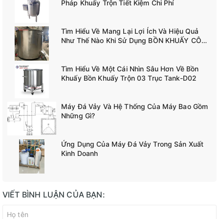
Pháp Khuấy Trộn Tiết Kiệm Chi Phí
Tìm Hiểu Về Mang Lại Lợi Ích Và Hiệu Quả
Như Thế Nào Khi Sử Dụng BỒN KHUẤY CÔNG
NGHIỆP TANK-A02
Tìm Hiểu Về Một Cái Nhìn Sâu Hơn Về Bồn
Khuấy Bồn Khuấy Trộn 03 Trục Tank-D02
Máy Đá Vảy Và Hệ Thống Của Máy Bao Gồm
Những Gì?
Ứng Dụng Của Máy Đá Vảy Trong Sản Xuất
Kinh Doanh
VIẾT BÌNH LUẬN CỦA BẠN: