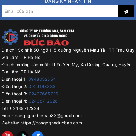
ĐĂNG KÝ NHẬN TIN
Địa chỉ:
Số nhà 50 ngõ 115 đường Nguyễn Mậu Tài, TT Trâu Quỳ
Gia Lâm, TP Hà Nội
Địa chỉ xưởng sản xuất:
Thôn Yên Mỹ, Xã Dương Quang, Huyện
Gia Lâm, TP Hà Nội
Điện thoại 1:
0948052554
Điện thoại 2:
0929168883
Điện thoại 3:
02432665226
Điện thoại 4:
02438712928
Tel:
02438712928
Email:
congngheducbao83@gmail.com
Website:
https://congngheducbao.com