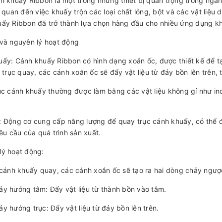
h khuấy Ribbon là một trong những thiết bị quan trọng trong ngàn
n quan đến việc khuấy trộn các loại chất lỏng, bột và các vật liệu d
ấy Ribbon đã trở thành lựa chọn hàng đầu cho nhiều ứng dụng k
và nguyên lý hoạt động
ấy: Cánh khuấy Ribbon có hình dạng xoắn ốc, được thiết kế để t
i trục quay, các cánh xoắn ốc sẽ đẩy vật liệu từ đáy bồn lên trên, 
ục cánh khuấy thường được làm bằng các vật liệu không gỉ như 
 Động cơ cung cấp năng lượng để quay trục cánh khuấy, có thể đi
yêu cầu của quá trình sản xuất.
lý hoạt động:
 cánh khuấy quay, các cánh xoắn ốc sẽ tạo ra hai dòng chảy ngượ
y hướng tâm: Đẩy vật liệu từ thành bồn vào tâm.
y hướng trục: Đẩy vật liệu từ đáy bồn lên trên.