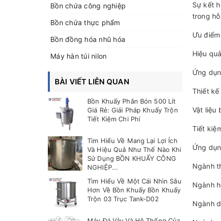
Sự kết h
Bồn chứa công nghiệp
trong hỗ
Bồn chứa thực phẩm
Ưu điểm
Bồn đồng hóa nhũ hóa
Hiệu quả
Máy hàn túi nilon
Ứng dụng
BÀI VIẾT LIÊN QUAN
Thiết kế
Bồn Khuấy Phân Bón 500 Lít
Vật liệu
Giá Rẻ: Giải Pháp Khuấy Trộn
Tiết Kiệm Chi Phí
Tiết kiệ
Tìm Hiểu Về Mang Lại Lợi Ích
Ứng dụn
Và Hiệu Quả Như Thế Nào Khi
Sử Dụng BỒN KHUẤY CÔNG
Ngành th
NGHIỆP...
Tìm Hiểu Về Một Cái Nhìn Sâu
Ngành hó
Hơn Về Bồn Khuấy Bồn Khuấy
Trộn 03 Trục Tank-D02
Ngành dư
Máy Đá Vảy Và Hệ Thống Của