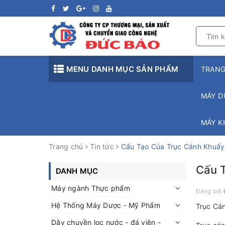
MENU DANH MỤC SẢN PHẨM
TRAN
MÁY D
MÁY K
Trang chủ
Tin tức
Cấu Tạo Của Trục Cánh Khuấy
Cấu 
DANH MỤC
Máy ngành Thực phẩm
Đăng bởi
Hệ Thống Máy Dược - Mỹ Phẩm
Trục Cán
Dây chuyền lọc nước - đá viên -