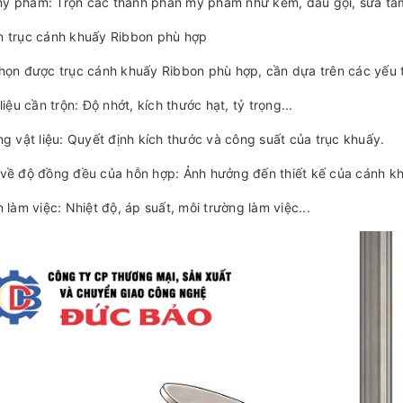
ỹ phẩm: Trộn các thành phần mỹ phẩm như kem, dầu gội, sữa tắm
n trục cánh khuấy Ribbon phù hợp
họn được trục cánh khuấy Ribbon phù hợp, cần dựa trên các yếu t
liệu cần trộn: Độ nhớt, kích thước hạt, tỷ trọng...
ng vật liệu: Quyết định kích thước và công suất của trục khuấy.
về độ đồng đều của hỗn hợp: Ảnh hưởng đến thiết kế của cánh kh
n làm việc: Nhiệt độ, áp suất, môi trường làm việc...