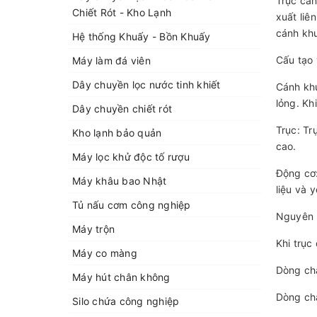
Trục cán
Chiết Rót - Kho Lạnh
xuất liê
cánh khu
Hệ thống Khuấy - Bồn Khuấy
Cấu tạo 
Máy làm đá viên
Dây chuyền lọc nước tinh khiết
Cánh khu
lỏng. Kh
Dây chuyền chiết rót
Trục: Tr
Kho lạnh bảo quản
cao.
Máy lọc khử độc tố rượu
Động cơ:
Máy khâu bao Nhật
liệu và 
Tủ nấu cơm công nghiệp
Nguyên 
Máy trộn
Khi trục
Máy co màng
Dòng chả
Máy hút chân không
Dòng chả
Silo chứa công nghiệp