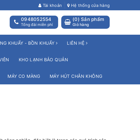
Tài khoản
Hệ thống cửa hàng
0948052554
(
0
) Sản phẩm
Tổng đài miễn phí
Giỏ hàng
NG KHUẤY - BỒN KHUẤY
LIÊN HỆ
VIÊN
KHO LẠNH BẢO QUẢN
MÁY CO MÀNG
MÁY HÚT CHÂN KHÔNG