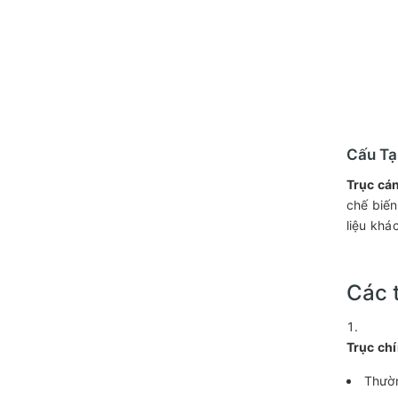
Cấu Tạ
Trục cá
chế biến
liệu khá
Các 
Trục chí
Thườn