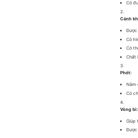
Có đư
Cánh kh
Được 
Có hì
Có th
Chất 
Phớt:
Nằm ở
Có ch
Vòng bi:
Giúp 
Được 