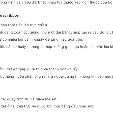
ờng kính và chiều dài khác nhau tùy thuộc vào kích thước của bồ
uấy ribbon:
gắn trực tiếp lên trục chính.
nh dạng xoắn ốc, giống như một dải băng, giúp tạo ra các dòng c
ể có nhiều lớp cánh khuấy để tăng hiệu quả trộn.
liệu cánh khuấy thường là thép không gỉ, nhựa hoặc các vật liệu k
 vị trí tiếp giáp giữa trục và thành bồn khuấy.
ức năng ngăn chất lỏng rò rỉ ra ngoài và ngăn không khí bên ngo
trục quay trơn tru và giảm ma sát.
đặt ở hai đầu trục và được bôi trơn bằng dầu hoặc mỡ.