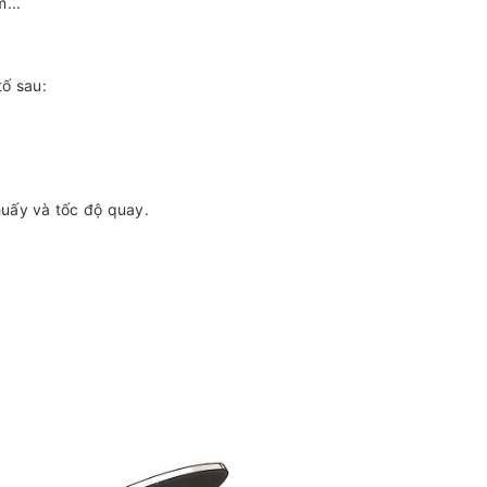
...
ố sau:
uấy và tốc độ quay.