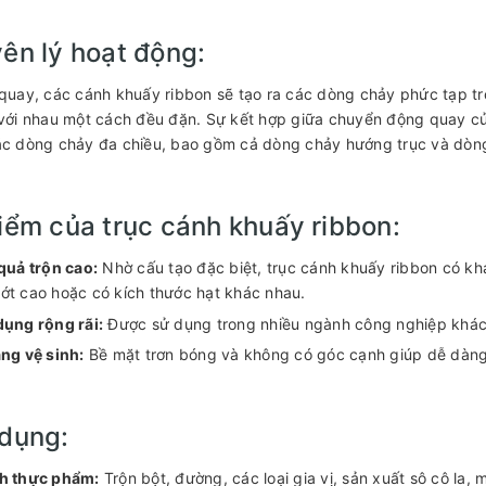
ên lý hoạt động:
 quay, các cánh khuấy ribbon sẽ tạo ra các dòng chảy phức tạp tr
 với nhau một cách đều đặn. Sự kết hợp giữa chuyển động quay c
các dòng chảy đa chiều, bao gồm cả dòng chảy hướng trục và dò
iểm của trục cánh khuấy ribbon:
quả trộn cao:
Nhờ cấu tạo đặc biệt, trục cánh khuấy ribbon có khả 
ớt cao hoặc có kích thước hạt khác nhau.
ụng rộng rãi:
Được sử dụng trong nhiều ngành công nghiệp khác
ng vệ sinh:
Bề mặt trơn bóng và không có góc cạnh giúp dễ dàng
dụng:
h thực phẩm:
Trộn bột, đường, các loại gia vị, sản xuất sô cô la, m