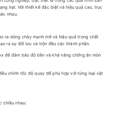
h công nghiệp, đặc biệt là trong các quá trình sản
ạng hạt. Với thiết kế đặc biệt và hiệu quả cao, trục
hác nhau.
ạo ra dòng chảy mạnh mẽ và hiệu quả trong chất
tạo ra sự đối lưu và trộn đều các thành phần.
inox để đảm bảo độ bền và khả năng chống ăn mòn
ều chỉnh tốc độ quay để phù hợp với từng loại vật
c chiều nhau: