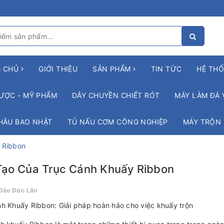
G CHỦ
GIỚI THIỆU
SẢN PHẨM
TIN TỨC
HỆ THỐ
ƯỢC - MỸ PHẨM
DÂY CHUYỀN CHIẾT RÓT
MÁY LÀM ĐÁ 
HÂU BAO NHẬT
TỦ NẤU CƠM CÔNG NGHIỆP
MÁY TRỘN
 Ribbon
Tạo Của Trục Cánh Khuấy Ribbon
Đào Đức Lân
h Khuấy Ribbon: Giải pháp hoàn hảo cho việc khuấy trộn